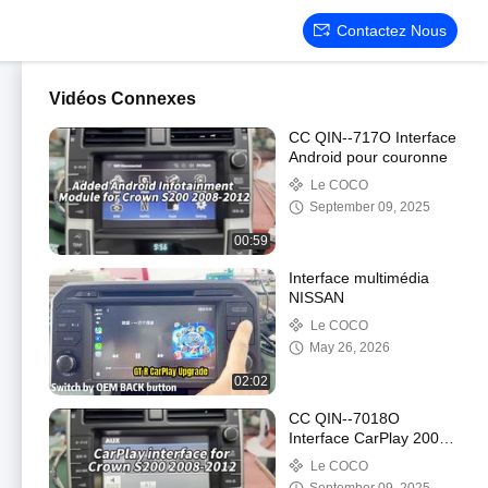
Contactez Nous
Vidéos Connexes
CC QIN--717O Interface
Android pour couronne
Le COCO
September 09, 2025
00:59
Interface multimédia
NISSAN
Le COCO
May 26, 2026
02:02
CC QIN--7018O
Interface CarPlay 2008-
12 Crown
Le COCO