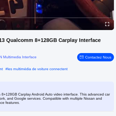
 13 Qualcomm 8+128GB Carplay Interface
 Multimedia Interface
Contactez Nous
nt
#
les multimédia de voiture connectent
 8+128GB Carplay Android Auto video interface. This advanced car
work, and Google services. Compatible with multiple Nissan and
nce features.