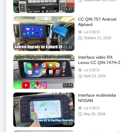
September 09, 2025
01:27
CC QIN 757 Android
Alphard
Le COCO
October 21, 2025
01:32
Interface vidéo RX
Lexus CC QIN-747H-2
Le COCO
April 23, 2025
02:54
Interface multimédia
NISSAN
Le COCO
May 26, 2026
02:10