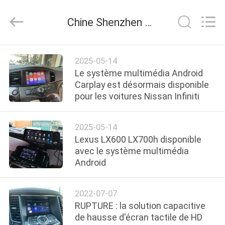
2026
Shenzhen
Xinsongxia
Chine Shenzhen Xinsongxia Automobile Electron Co.,Ltd nouvelles de la société
Automobile
Electron
Co.,Ltd.
All
Rights
MAISON
Reserved.
2025-05-14
Le système multimédia Android
PRODUITS
Carplay est désormais disponible
pour les voitures Nissan Infiniti
VIDÉOS
2025-05-14
Lexus LX600 LX700h disponible
AU
avec le système multimédia
Android
SUJET
DE
2022-07-07
NOUS
RUPTURE : la solution capacitive
de hausse d'écran tactile de HD