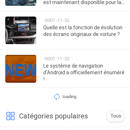
est maintenant disponible pour la
VISITE
plupart des véhicules de Nissan
D'USINE
Infiniti
-0001-11-30
Quelle est la fonction de évolution
CONTRÔLE
des écrans originaux de voiture ?
DE
QUALITÉ
-0001-11-30
Le système de navigation
CONTACTEZ-
d'Android a officiellement énuméré
!
NOUS
loading...
NOUVELLES
Catégories populaires
Tous
CAS