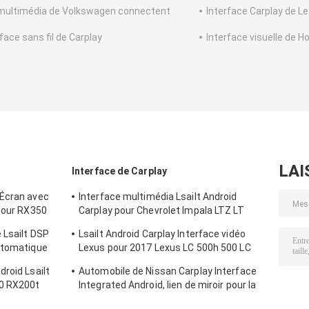
multimédia de Volkswagen connectent
Interface Carplay de L
face sans fil de Carplay
Interface visuelle de H
LAI
Interface de Carplay
 Écran avec
Interface multimédia Lsailt Android
 Pour RX350
Carplay pour Chevrolet Impala LTZ LT
Mylink 2014-2020
 Lsailt DSP
Lsailt Android Carplay Interface vidéo
utomatique
Lexus pour 2017 Lexus LC 500h 500 LC
NX300
500 LC 500h
roid Lsailt
Automobile de Nissan Carplay Interface
0 RX200t
Integrated Android, lien de miroir pour la
-2019
patrouille, armada, orienteur