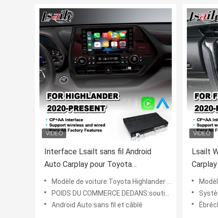
Interface Lsailt sans fil Android
Lsailt 
Auto Carplay pour Toyota
Carplay
Highlander 2020-Présent
Fortune
Modèle de voiture:Toyota Highlander 2020 à aujourd'hui
Modèle de
POIDS DU COMMERCE DEDANS:soutien
Systè
Android Auto:sans fil et câblé
Ébréc