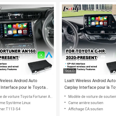
Wireless Android Auto
Lsailt Wireless Android Auto
 Interface pour le Toyota
Carplay Interface pour la T
r AN160 de 2020 et actuel
HR CHR de 2020 et actuell
 voiture:Toyota Fortuner AN160 2020 à aujourd'hui
Modèle de voiture de soutien:Toyota C-HR CHR 202
me:Système Linux
Came arrière:soutien
her:T113-S4
Affichage CA:soutien