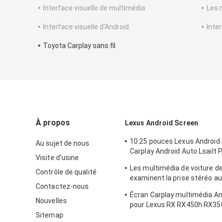
Interface visuelle de multimédia
Les 
Interface visuelle d'Android
Inter
Toyota Carplay sans fil
À propos
Lexus Android Screen
10.25 pouces Lexus Android
Au sujet de nous
Carplay Android Auto Lsailt
Visite d'usine
RX450h
Les multimédia de voiture de
Contrôle de qualité
examinent la prise stéréo a
Contactez-nous
de LVDS pour Lexus NX200 
Écran Carplay multimédia And
Nouvelles
pour Lexus RX RX450h RX35
RX300 RX450L RX350L 2016
Sitemap