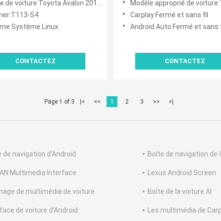
 de voiture:Toyota Avalon 2019-2022
Modèle approprié de voiture:Toyota Sienna LE XLE XSE 202
her:T113-S4
Carplay:Fermé et sans fil
me:Système Linux
Android Auto:Fermé et sans f
CONTACTEZ
CONTACTEZ
Page 1 of 3
|<
<<
1
2
3
>>
>|
e de navigation d'Android
Boîte de navigation de
AN Multimedia Interface
Lexus Android Screen
chage de multimédia de voiture
Boîte de la voiture AI
rface de voiture d'Android
Les multimédia de Car