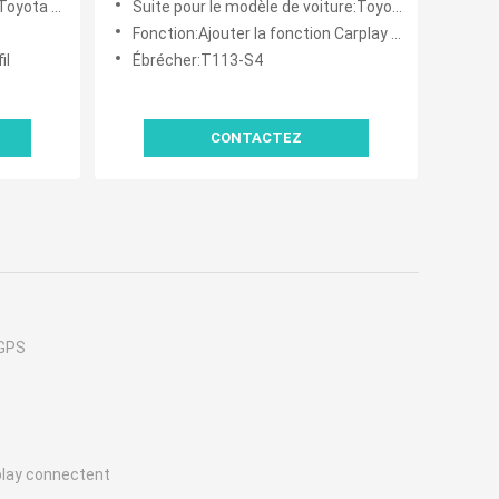
1 à aujourd'hui
Suite pour le modèle de voiture:Toyota Sienna 2018-2020
Fonction:Ajouter la fonction Carplay sans fil à la voiture OEM
il
Ébrécher:T113-S4
CONTACTEZ
 GPS
play connectent