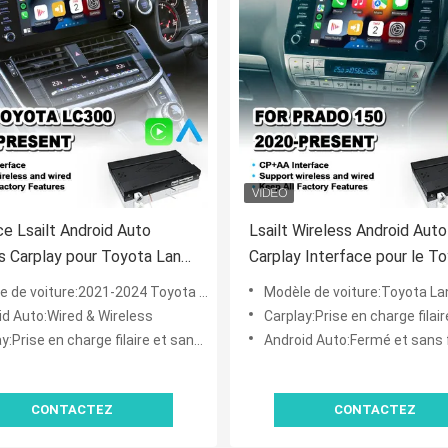
ce Lsailt Android Auto
Lsailt Wireless Android Auto
s Carplay pour Toyota Land
Carplay Interface pour le T
r 300 GX GXL AX LC300
Land Cruiser Prado 150 de 
voiture:2021-2024 Toyota Land Cruiser 300 GX GXL AX LC300
Modèle de voiture:Toyota Land Cruiser Prado 150 2020
024
actuel
id Auto:Wired & Wireless
Carplay:Prise en charge filaire e
:Prise en charge filaire et sans fil
Android Auto:Fermé et sans f
CONTACTEZ
CONTACTEZ