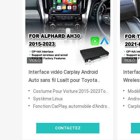
Interface vidéo Carplay Android
Interfa
Auto sans fil Lsailt pour Toyota
Wireles
Alphard AH30 2015-2023
Cruise
Costume Pour Voiture:2015-2023Toyota Alphard AH30
Modèle de 
2021-2
Système:Linux
Andro
Fonction:CarPlay, automobile d'Android
Carplay
CONTACTEZ