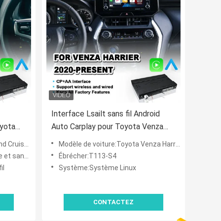
Interface Lsailt sans fil Android
oyota
Auto Carplay pour Toyota Venza
2020 et
Harrier 2020-Présent
 à aujourd'hui
Modèle de voiture:Toyota Venza Harrier 2020 à aujourd'hui
t sans fil
Ébrécher:T113-S4
il
Système:Système Linux
CONTACTEZ