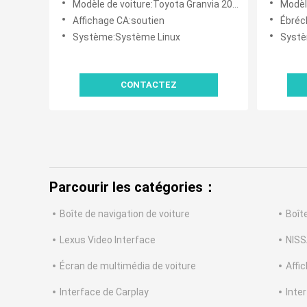
Modèle de voiture:Toyota Granvia 2019 à aujourd'hui
Modèle
Affichage CA:soutien
Ébréc
Système:Système Linux
Systè
CONTACTEZ
Parcourir les catégories：
Boîte de navigation de voiture
Boît
Lexus Video Interface
NISS
Écran de multimédia de voiture
Affi
Interface de Carplay
Inte