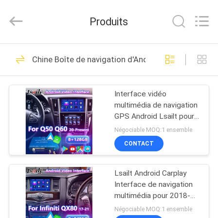
2026
Shenzhen
Xinsongxia
Produits
Automobile
Electron
Co.,Ltd.
All
Rights
MAISON
70
Reserved.
Chine Boîte de navigation d'Android
Boîte de navigation
PRODUITS
de voiture
Interface vidéo
multimédia de navigation
VIDÉOS
GPS Android Lsailt pour
Infiniti Q50 Q60 Q60S
Négociable MOQ:1 ensemble
Q50S à partir de 2021
AU
CONTACT
56
SUJET
Boîte de navigation
Lsailt Android Carplay
DE
Interface de navigation
NOUS
d'Android
multimédia pour 2018-
2021 Infiniti QX80
Négociable MOQ:1 ensemble