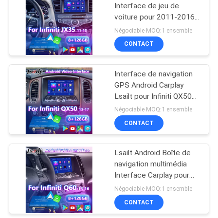
Interface de jeu de
voiture pour 2011-2016
57
Infiniti JX35 QX60
Négociable MOQ:1 ensemble
Écran de multimédia
CONTACT
de voiture
Interface de navigation
GPS Android Carplay
Lsailt pour Infiniti QX50
2013-2017
Négociable MOQ:1 ensemble
CONTACT
48
Affichage de
Lsailt Android Boîte de
navigation multimédia
multimédia de
Interface Carplay pour
voiture
2013-2016 Infiniti Q40
Négociable MOQ:1 ensemble
Q60 Q60S
CONTACT