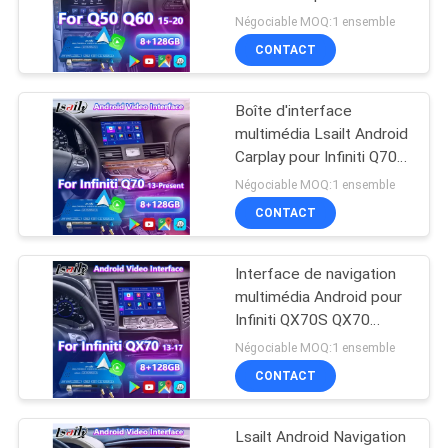
PLAN
2020 Infiniti Q50 Q60
Négociable MOQ:1 ensemble
Q50s Q50L Q60S
DU
CONTACT
52
SITE
NISSAN Multimedia
Boîte d'interface
multimédia Lsailt Android
Interface
PRIVACY
Carplay pour Infiniti Q70S
Q70L Q70 2013-2023
POLICY
Négociable MOQ:1 ensemble
CONTACT
Interface de navigation
32
multimédia Android pour
Lexus Android
Infiniti QX70S QX70
2013-2017
Négociable MOQ:1 ensemble
Screen
CONTACT
Lsailt Android Navigation