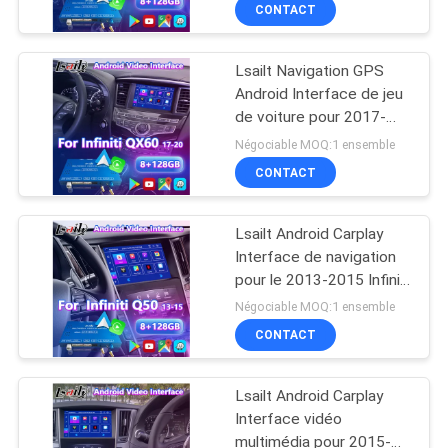
VISITE
CONTACT
D'USINE
Lsailt Navigation GPS
25
Android Interface de jeu
CONTRÔLE
de voiture pour 2017-
Boîte de navigation
DE
2020 Infiniti QX60
Négociable MOQ:1 ensemble
de GPS
QUALITÉ
CONTACT
Lsailt Android Carplay
CONTACTEZ-
Interface de navigation
NOUS
pour le 2013-2015 Infiniti
130
Q50L Q50S Q50
Négociable MOQ:1 ensemble
Lexus Video
NOUVELLES
CONTACT
Interface
Lsailt Android Carplay
CAS
Interface vidéo
multimédia pour 2015-