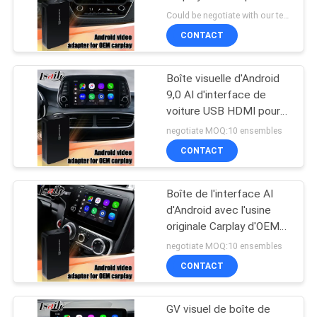
PLAN
Toyota Corolla RAV4
Could be negotiate with our team MOQ:1 morceau
Camry
DU
CONTACT
52
SITE
NISSAN Multimedia
Boîte visuelle d'Android
9,0 AI d'interface de
Interface
PRIVACY
voiture USB HDMI pour
des voitures de Hyundai
POLICY
negotiate MOQ:10 ensembles
Kia avec carplay
CONTACT
Boîte de l'interface AI
32
d'Android avec l'usine
Lexus Android
originale Carplay d'OEM
sur Honda et d'autres
negotiate MOQ:10 ensembles
Screen
modèles de voiture
CONTACT
GV visuel de boîte de