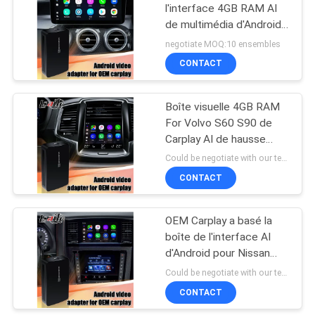
l'interface 4GB RAM AI
de multimédia d'Android
57
10 pour Mercedes avec
negotiate MOQ:10 ensembles
Carplay
Écran de multimédia
CONTACT
de voiture
Boîte visuelle 4GB RAM
For Volvo S60 S90 de
Carplay AI de hausse
d'interface d'Android
Could be negotiate with our team MOQ:ensembles 1
CONTACT
48
Affichage de
OEM Carplay a basé la
boîte de l'interface AI
multimédia de
d'Android pour Nissan
voiture
Patrol Y62 2020
Could be negotiate with our team MOQ:ensembles 1
CONTACT