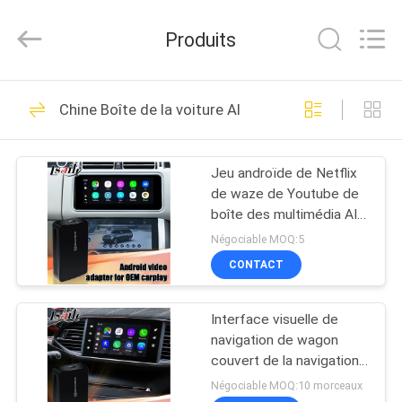
2026
Shenzhen
Xinsongxia
Produits
Automobile
Electron
Co.,Ltd.
All
Rights
MAISON
70
Reserved.
Chine Boîte de la voiture AI
Boîte de navigation
PRODUITS
de voiture
Jeu androïde de Netflix
de waze de Youtube de
VIDÉOS
boîte des multimédia AI
de voiture de Rover
Négociable MOQ:5
Range Rover de terre
AU
CONTACT
56
SUJET
Boîte de navigation
Interface visuelle de
DE
navigation de wagon
NOUS
d'Android
couvert de la navigation
AI de Peugeot Citroen
Négociable MOQ:10 morceaux