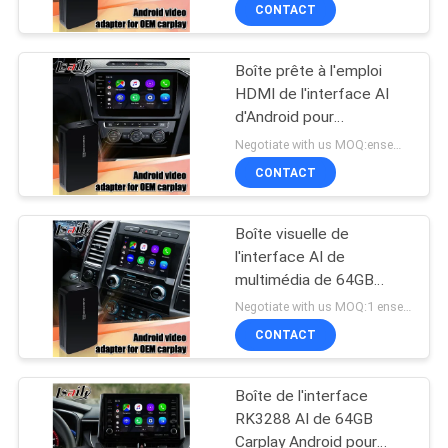
GPS
VISITE
CONTACT
D'USINE
Boîte prête à l'emploi
25
HDMI de l'interface AI
CONTRÔLE
d'Android pour
Boîte de navigation
DE
Volkswagen
Negotiate with us MOQ:ensembles 1
de GPS
QUALITÉ
CONTACT
Boîte visuelle de
CONTACTEZ-
l'interface AI de
NOUS
multimédia de 64GB
130
Android pour des
Negotiate with us MOQ:1 ensembles
voitures de Ford SYNC3
Lexus Video
NOUVELLES
CONTACT
Interface
Boîte de l'interface
CAS
RK3288 AI de 64GB
Carplay Android pour