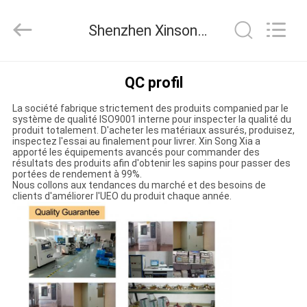
2026
Shenzhen
Xinsongxia
Shenzhen Xinsongxia Automobile Electron Co.,Ltd Contrôle de la qualité
Automobile
Electron
Co.,Ltd.
All
Rights
MAISON
Reserved.
QC profil
La société fabrique strictement des produits companied par le
PRODUITS
système de qualité ISO9001 interne pour inspecter la qualité du
produit totalement. D'acheter les matériaux assurés, produisez,
inspectez l'essai au finalement pour livrer. Xin Song Xia a
apporté les équipements avancés pour commander des
VIDÉOS
résultats des produits afin d'obtenir les sapins pour passer des
portées de rendement à 99%.
Nous collons aux tendances du marché et des besoins de
clients d'améliorer l'UEO du produit chaque année.
AU
SUJET
DE
NOUS