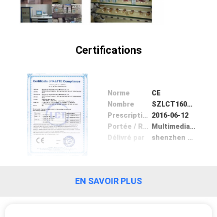
VISITE
D'USINE
Certifications
CONTRÔLE
DE
QUALITÉ
Norme
CE
Nombre
SZLCT160606S-RTTE-C-01
CONTACTEZ-
Prescription Date
2016-06-12
Portée / Range
Multimedia video interface
NOUS
Délivré par
shenzhen LCT Technolnology CO.,LTD.
NOUVELLES
EN SAVOIR PLUS
CAS