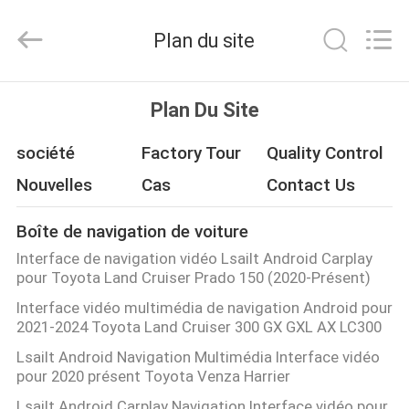
2026
Shenzhen
Xinsongxia
Plan du site
Automobile
Electron
Co.,Ltd.
All
Rights
MAISON
Reserved.
Plan Du Site
PRODUITS
société
Factory Tour
Quality Control
Nouvelles
Cas
Contact Us
VIDÉOS
Boîte de navigation de voiture
Interface de navigation vidéo Lsailt Android Carplay
AU
pour Toyota Land Cruiser Prado 150 (2020-Présent)
SUJET
Interface vidéo multimédia de navigation Android pour
2021-2024 Toyota Land Cruiser 300 GX GXL AX LC300
DE
Lsailt Android Navigation Multimédia Interface vidéo
NOUS
pour 2020 présent Toyota Venza Harrier
Lsailt Android Carplay Navigation Interface vidéo pour