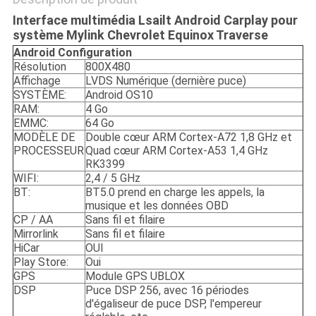
Interface multimédia Lsailt Android Carplay pour
système Mylink Chevrolet Equinox Traverse
Android
Configuration
Résolution
800X480
Affichage
LVDS Numérique (dernière puce)
SYSTÈME:
Android OS10
RAM:
4 Go
EMMC:
64 Go
MODÈLE DE
Double cœur ARM Cortex-A72 1,8 GHz et
PROCESSEUR
Quad cœur ARM Cortex-A53 1,4 GHz
RK3399
WIFI:
2,4 / 5 GHz
BT:
BT5.0 prend en charge les appels, la
musique et les données OBD
CP / AA
Sans fil et filaire
Mirrorlink
Sans fil et filaire
HiCar
OUI
Play Store:
Oui
GPS
Module GPS UBLOX
DSP
Puce DSP 256, avec 16 périodes
d'égaliseur de puce DSP, l'empereur