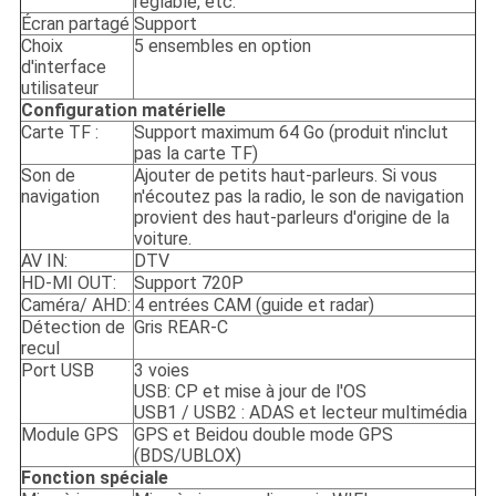
réglable, etc.
Écran partagé
Support
Choix
5 ensembles en option
d'interface
utilisateur
Configuration matérielle
Carte TF :
Support maximum 64 Go (produit n'inclut
pas la carte TF)
Son de
Ajouter de petits haut-parleurs. Si vous
navigation
n'écoutez pas la radio, le son de navigation
provient des haut-parleurs d'origine de la
voiture.
AV IN:
DTV
HD-MI OUT:
Support 720P
Caméra/ AHD:
4 entrées CAM (guide et radar)
Détection de
Gris REAR-C
recul
Port USB
3 voies
USB: CP et mise à jour de l'OS
USB1 / USB2 : ADAS et lecteur multimédia
Module GPS
GPS et Beidou double mode GPS
(BDS/UBLOX)
Fonction spéciale