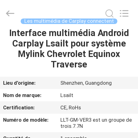
2026
Shenzhen
Xinsongxia
Automobile
Electron
Les multimédia de Carplay connectent
Co.,Ltd.
All
Rights
Interface multimédia Android
MAISON
Reserved.
Carplay Lsailt pour système
PRODUITS
Mylink Chevrolet Equinox
Traverse
VIDÉOS
Lieu d'origine:
Shenzhen, Guangdong
AU
Nom de marque:
Lsailt
SUJET
Certification:
CE, RoHs
DE
Numéro de modèle:
LLT-GM-VER3 est un groupe de
NOUS
trois.7.7N