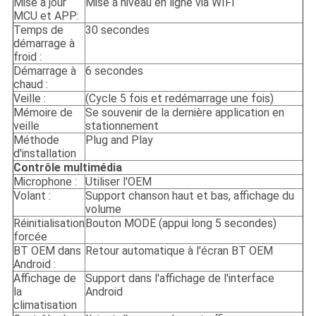
Mise à jour
Mise à niveau en ligne via WIFI
MCU et APP:
Temps de
30 secondes
démarrage à
froid :
Démarrage à
6 secondes
chaud :
Veille :
(Cycle 5 fois et redémarrage une fois)
Mémoire de
Se souvenir de la dernière application en
veille
stationnement
Méthode
Plug and Play
d'installation
Contrôle multimédia
Microphone :
Utiliser l'OEM
Volant :
Support chanson haut et bas, affichage du
volume
Réinitialisation
Bouton MODE (appui long 5 secondes)
forcée
BT OEM dans
Retour automatique à l'écran BT OEM
Android :
Affichage de
Support dans l'affichage de l'interface
la
Android
climatisation