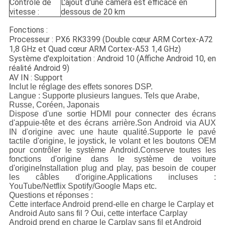
Contrôle de
L'ajout d'une caméra est efficace en
vitesse :
dessous de 20 km
Fonctions :
Processeur : PX6 RK3399 (Double cœur ARM Cortex-A72
1,8 GHz et Quad cœur ARM Cortex-A53 1,4 GHz)
Système d'exploitation : Android 10 (Affiche Android 10, en
réalité Android 9)
AV IN : Support
Inclut le réglage des effets sonores DSP.
Langue : Supporte plusieurs langues
. Tels que
Arabe,
Russe, Coréen, Japonais
Dispose d'une sortie HDMI pour connecter des écrans
d'appuie-tête et des écrans arrière.
Son Android via AUX
IN d'origine avec une haute qualité.
Supporte le pavé
tactile d'origine, le joystick, le volant et les boutons OEM
pour contrôler le système Android.
Conserve toutes les
fonctions d'origine dans le système de voiture
d'origine
Installation plug and play, pas besoin de couper
les câbles d'origine.
Applications incluses :
YouTube/Netflix Spotify/Google Maps etc.
Questions et réponses :
Cette interface Android prend-elle en charge le Carplay et
Android Auto sans fil ?
Oui, cette interface Carplay
Android prend en charge le Carplay sans fil et Android