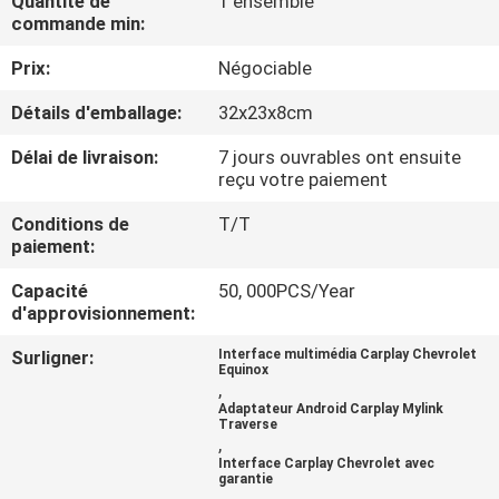
Quantité de
1 ensemble
VISITE
commande min:
D'USINE
Prix:
Négociable
Détails d'emballage:
32x23x8cm
CONTRÔLE
DE
Délai de livraison:
7 jours ouvrables ont ensuite
reçu votre paiement
QUALITÉ
Conditions de
T/T
paiement:
CONTACTEZ-
Capacité
50, 000PCS/Year
NOUS
d'approvisionnement:
Surligner:
Interface multimédia Carplay Chevrolet
Equinox
NOUVELLES
,
Adaptateur Android Carplay Mylink
Traverse
,
CAS
Interface Carplay Chevrolet avec
garantie