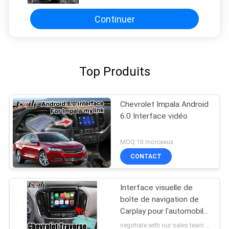
Continuer
Top Produits
Chevrolet Impala Android
6.0 Interface vidéo
MOQ:10 morceaux
CONTACT
Interface visuelle de
boîte de navigation de
Carplay pour l'automobile
androïde de traversée de
negotiate with our sales team MOQ:10 morceaux