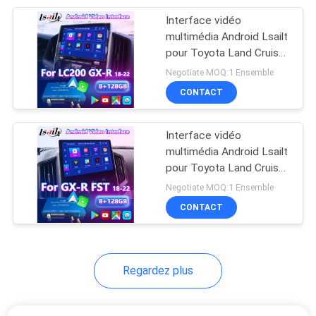
Interface vidéo
11
multimédia Android Lsailt
pour Toyota Land Cruiser
Boîte de la voiture AI
LC200 GX-R LC 200 GXR
Negotiate MOQ:1 Ensemble
2018-2022
CONTACT
Interface vidéo
multimédia Android Lsailt
pour Toyota Land Cruiser
104
LC200 GXR GX-R FST
Negotiate MOQ:1 Ensemble
LC 200 2018-2022
CONTACT
Interface de Carplay
Regardez plus