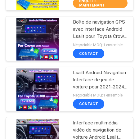
Boîte de navigation GPS,
ENQUÊTE
VISITE
MAINTENANT
Module Android Auto
D'USINE
Boîte de navigation GPS
25
avec interface Android
CONTRÔLE
Lsailt pour Toyota Crown
Boîte de navigation
DE
2023-Présent
Négociable MOQ:1 ensemble
de GPS
QUALITÉ
CONTACT
Lsailt Android Navigation
CONTACTEZ-
Interface de jeu de
NOUS
voiture pour 2021-2024
130
Toyota Land Cruiser 300
Négociable MOQ:1 ensemble
GX-R VX-R GR GR-S
Lexus Video
NOUVELLES
CONTACT
Sahara ZX VX LC300
Interface
Interface multimédia
CAS
vidéo de navigation de
voiture Android Lsailt