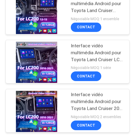
multimédia Android pour
Toyota Land Cruiser
57
LC200 V8 LC 200 2012-
Négociable MOQ:1 ensemble
2015
Écran de multimédia
CONTACT
de voiture
Interface vidéo
multimédia Android pour
Toyota Land Cruiser LC
200 GXL VX VXR VX-R
Négociable MOQ:1 série
Sahara LC200
CONTACT
48
Affichage de
Interface vidéo
multimédia Android pour
multimédia de
Toyota Land Cruiser 200
voiture
LC200 VX VXR VX-R
Négociable MOQ:2 ensembles
2016-2021
CONTACT