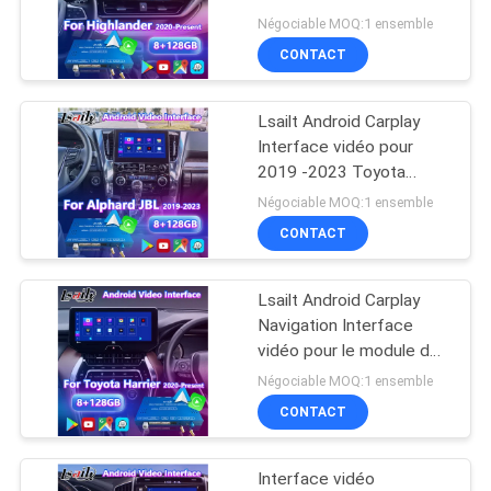
PLAN
pour Toyota Highlander
Négociable MOQ:1 ensemble
2020-Présent
DU
CONTACT
52
SITE
NISSAN Multimedia
Lsailt Android Carplay
Interface vidéo pour
Interface
PRIVACY
2019 -2023 Toyota
Alphard Vellfire JBL
POLICY
Négociable MOQ:1 ensemble
Version haute
CONTACT
Lsailt Android Carplay
32
Navigation Interface
Lexus Android
vidéo pour le module de
radio de support Toyota
Négociable MOQ:1 ensemble
Screen
Harrier Venza actuel
CONTACT
2020
Interface vidéo