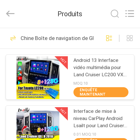
2026
Shenzhen
Xinsongxia
Produits
Automobile
Electron
Co.,Ltd.
All
Rights
MAISON
70
Reserved.
Chine Boîte de navigation de GPS
Boîte de navigation
PRODUITS
de voiture
HOT
Android 13 Interface
vidéo multimédia pour
VIDÉOS
Land Cruiser LC200 VXR
VX GXL Sahara V8 2013-
MOQ:10
2021 Mise à niveau de
ENQUÊTE
AU
MAINTENANT
l'écran OEM avec CarPlay
56
SUJET
sans fil,YouTube
Boîte de navigation
HOT
Interface de mise à
DE
niveau CarPlay Android
NOUS
d'Android
Lsailt pour Land Cruiser
GX_R GXR 2020-2021
0.01 MOQ:10