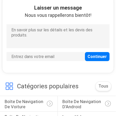
102
Laisser un message
Interface de voiture
Nous vous rappellerons bientôt!
d'Android
65
Les multimédia de
Carplay connectent
Catégories populaires
Tous
Boîte De Navigation 
Boîte De Navigation 
De Voiture
D'Android
98