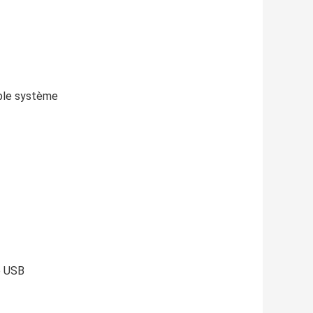
uble système
e USB