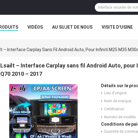
RODUITS
VIDÉOS
AU SUJET DE NOUS
VISITE D'USINE
CAS
lt – Interface Carplay Sans Fil Android Auto, Pour Infiniti M25 M35 
Lsailt – Interface Carplay sans fil Android Auto, po
Q70 2010 – 2017
Détails sur le prod
Lieu d'origine:
Nom de marque:
Certification:
Numéro de modèle:
Conditions de pai
Quantité de comma