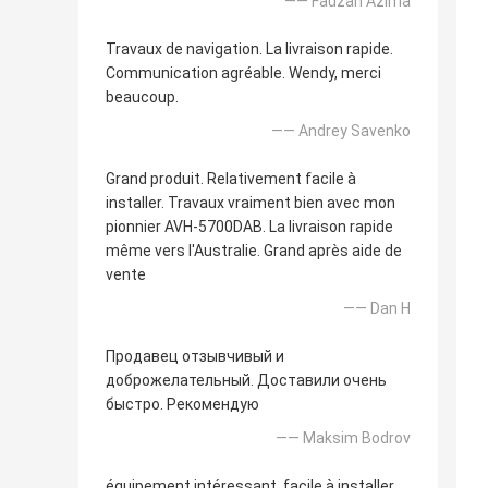
—— Fauzan Azima
Travaux de navigation. La livraison rapide.
Communication agréable. Wendy, merci
beaucoup.
—— Andrey Savenko
Grand produit. Relativement facile à
installer. Travaux vraiment bien avec mon
pionnier AVH-5700DAB. La livraison rapide
même vers l'Australie. Grand après aide de
vente
—— Dan H
Продавец отзывчивый и
доброжелательный. Доставили очень
быстро. Рекомендую
—— Maksim Bodrov
équipement intéressant, facile à installer.