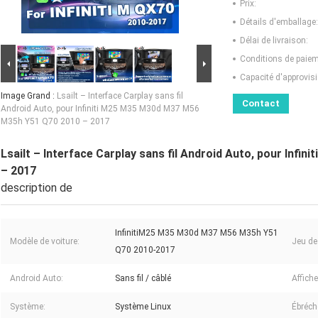
Prix:
Détails d'emballage:
Délai de livraison:
Conditions de paiem
Capacité d'approvis
Image Grand :
Lsailt – Interface Carplay sans fil
Contact
Android Auto, pour Infiniti M25 M35 M30d M37 M56
M35h Y51 Q70 2010 – 2017
Lsailt – Interface Carplay sans fil Android Auto, pour In
– 2017
description de
InfinitiM25 M35 M30d M37 M56 M35h Y51
Modèle de voiture:
Jeu de 
Q70 2010-2017
Android Auto:
Sans fil / câblé
Affiche
Système:
Système Linux
Ébréch