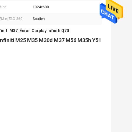
tion:
1024x600
M et FAO 360:
Soutien
finiti M37
Écran Carplay Infiniti Q70
,
ur Infiniti M25 M35 M30d M37 M56 M35h Y51