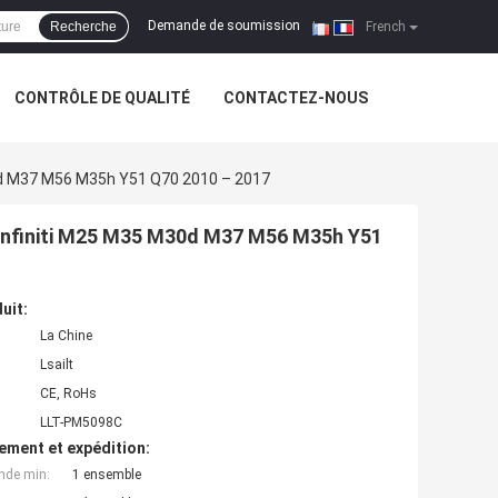
Demande de soumission
Recherche
|
French
CONTRÔLE DE QUALITÉ
CONTACTEZ-NOUS
M30d M37 M56 M35h Y51 Q70 2010 – 2017
ur Infiniti M25 M35 M30d M37 M56 M35h Y51
uit:
La Chine
Lsailt
CE, RoHs
LLT-PM5098C
ement et expédition:
nde min:
1 ensemble