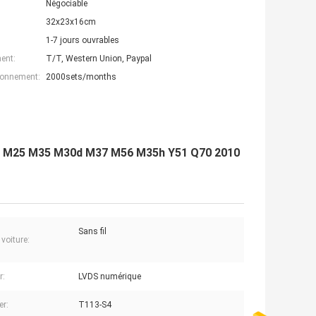
Négociable
32x23x16cm
1-7 jours ouvrables
ent:
T/T, Western Union, Paypal
ionnement:
2000sets/months
finiti M25 M35 M30d M37 M56 M35h Y51 Q70 2010
Sans fil
voiture:
r:
LVDS numérique
er:
T113-S4