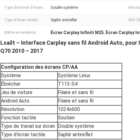
Type de travail d'écran:
Double système
Résolu
Type d'écran tactile:
Saphir antireflet
FAO OE
Écran Carplay Infiniti M25
Écran Carplay In
Mettre en évidence:
,
Lsailt – Interface Carplay sans fil Android Auto, po
Q70 2010 – 2017
Configuration des écrans CP/AA
Système
Système Linux
Ébrécher
T113-S4
Jeu de voiture
Filaire et sans fil
Android Auto
Filaire et sans fil
Résolution
1024x600
Fonction tactile
Soutien
Type de travail sur écran
Double système
Type d'écran tactile
Saphir antireflet