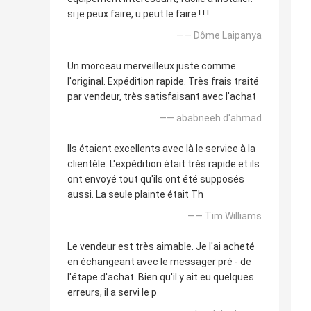
si je peux faire, u peut le faire ! ! !
—— Dôme Laipanya
Un morceau merveilleux juste comme
l'original. Expédition rapide. Très frais traité
par vendeur, très satisfaisant avec l'achat
—— ababneeh d'ahmad
Ils étaient excellents avec là le service à la
clientèle. L'expédition était très rapide et ils
ont envoyé tout qu'ils ont été supposés
aussi. La seule plainte était Th
—— Tim Williams
Le vendeur est très aimable. Je l'ai acheté
en échangeant avec le messager pré - de
l'étape d'achat. Bien qu'il y ait eu quelques
erreurs, il a servi le p