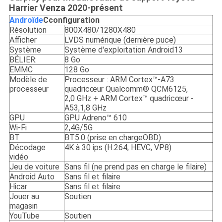
Harrier Venza 2020-présent
Androïde
C
configuration
Résolution
800X480/1280X480
Afficher
LVDS numérique (dernière puce)
Système
Système d'exploitation Android13
BÉLIER:
8 Go
EMMC
128 Go
Modèle de
Processeur : ARM Cortex™-A73
processeur
quadricœur Qualcomm® QCM6125,
2,0 GHz + ARM Cortex™ quadricœur -
A53,1,8 GHz
GPU
GPU Adreno™ 610
Wi-Fi
2,4G/5G
BT
BT5.0 (prise en chargeOBD)
Décodage
4K à 30 ips (H.264, HEVC, VP8)
vidéo
Jeu de voiture
Sans fil (ne prend pas en charge le filaire)
Android Auto
Sans fil et filaire
Hicar
Sans fil et filaire
Jouer au
Soutien
magasin
YouTube
Soutien