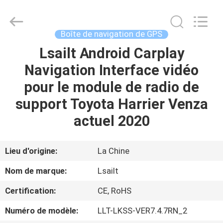
2026
Shenzhen
Xinsongxia
Automobile
Electron
Boîte de navigation de GPS
Co.,Ltd.
All
Rights
Lsailt Android Carplay
MAISON
Reserved.
Navigation Interface vidéo
PRODUITS
pour le module de radio de
support Toyota Harrier Venza
VIDÉOS
actuel 2020
AU
Lieu d'origine:
La Chine
SUJET
Nom de marque:
Lsailt
DE
Certification:
CE, RoHS
NOUS
Numéro de modèle:
LLT-LKSS-VER7.4.7RN_2