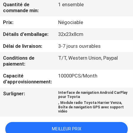
VISITE
Quantité de
1 ensemble
commande min:
D'USINE
Prix:
Négociable
CONTRÔLE
Détails d'emballage:
32x23x8cm
DE
Délai de livraison:
3-7 jours ouvrables
QUALITÉ
Conditions de
T/T, Western Union, Paypal
paiement:
CONTACTEZ-
Capacité
10000PCS/Month
NOUS
d'approvisionnement:
Surligner:
Interface de navigation Android CarPlay
pour Toyota
NOUVELLES
,
,
Module radio Toyota Harrier Venza
Boîte de navigation GPS avec support
vidéo
CAS
MEILLEUR PRIX