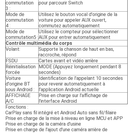
commutation
pour parcourir Switch
3 :
Mode de
Utilisez le bouton vocal d'origine de la
commutation
voiture pour appeler AUX ouvert,
4 :
commutez automatiquement
Mode de
Utilisez le compteur pour sélectionner
commutation5 :
AUX pour entrer automatiquement
Contrôle multimédia du corps
Volant:
Supporte la chanson de haut en bas,
raccroche, répond
FSDU
Cartes avant et vidéo arrière
Réinitialisation
MODE (Appuyez longuement pendant 8
forcée
secondes)
Voiture
Identification de l'appelant 10 secondes
d'origine BT
pour revenir automatiquement à
sous Android :
l'application Android actuelle
AFFICHAGE
Prise en charge sur l'affichage de
A/C
l'interface Android
Fonctions :
CarPlay sans fil intégré et Android Auto sans fil/filaire
Prise en charge de la mise à niveau en ligne MCU et APP
Prise en charge de la caméra d'usine
Prise en charge de l'ajout d'une caméra arrière de