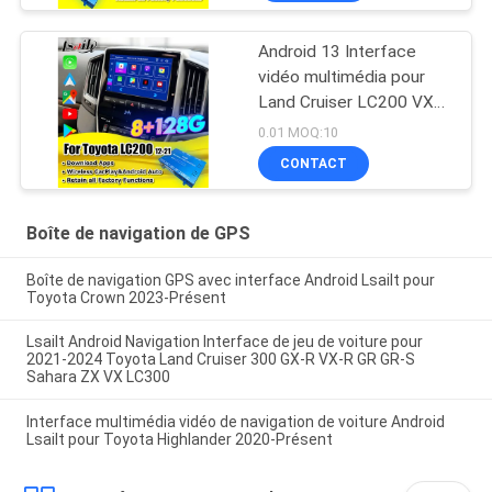
Android 13 Interface
vidéo multimédia pour
Land Cruiser LC200 VXR
VX GXL Sahara V8 2013-
0.01 MOQ:10
2021 Mise à niveau de
CONTACT
l'écran OEM avec CarPlay
sans fil,YouTube
Boîte de navigation de GPS
Boîte de navigation GPS avec interface Android Lsailt pour
Toyota Crown 2023-Présent
Lsailt Android Navigation Interface de jeu de voiture pour
2021-2024 Toyota Land Cruiser 300 GX-R VX-R GR GR-S
Sahara ZX VX LC300
Interface multimédia vidéo de navigation de voiture Android
Lsailt pour Toyota Highlander 2020-Présent