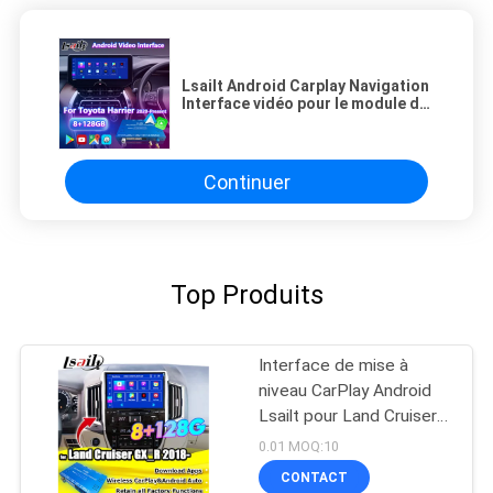
Lsailt Android Carplay Navigation
Interface vidéo pour le module de
radio de support Toyota Harrier
Venza actuel 2020
Continuer
Top Produits
Interface de mise à
niveau CarPlay Android
Lsailt pour Land Cruiser
GX_R GXR 2020-2021
0.01 MOQ:10
Boîte de navigation GPS,
CONTACT
Module Android Auto