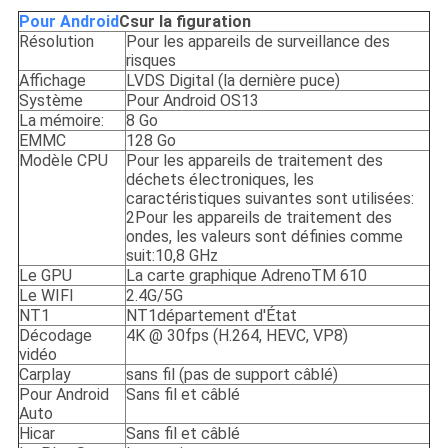
Pour Android
C
sur la figuration
Résolution
Pour les appareils de surveillance des
risques
Affichage
LVDS Digital (la dernière puce)
Système
Pour Android OS13
La mémoire:
8 Go
EMMC
128 Go
Modèle CPU
Pour les appareils de traitement des
déchets électroniques, les
caractéristiques suivantes sont utilisées:
2Pour les appareils de traitement des
ondes, les valeurs sont définies comme
suit:10,8 GHz
Le GPU
La carte graphique AdrenoTM 610
Le WIFI
2.4G/5G
NT1
NT1département d'État
Décodage
4K @ 30fps (H.264, HEVC, VP8)
vidéo
Carplay
sans fil (pas de support câblé)
Pour Android
Sans fil et câblé
Auto
Hicar
Sans fil et câblé