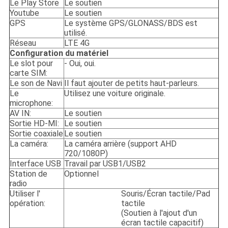
Le Play Store
Le soutien
Youtube
Le soutien
GPS
Le système GPS/GLONASS/BDS est
utilisé.
Réseau
LTE 4G
Configuration du matériel
Le slot pour
- Oui, oui.
carte SIM:
Le son de Navi
Il faut ajouter de petits haut-parleurs.
Le
Utilisez une voiture originale.
microphone:
AV IN:
Le soutien
Sortie HD-MI:
Le soutien
Sortie coaxiale
Le soutien
La caméra:
La caméra arrière (support AHD
720/1080P)
Interface USB
Travail par USB1/USB2
Station de
Optionnel
radio
Utiliser l'
Souris/Écran tactile/Pad
opération:
tactile
(Soutien à l'ajout d'un
écran tactile capacitif)