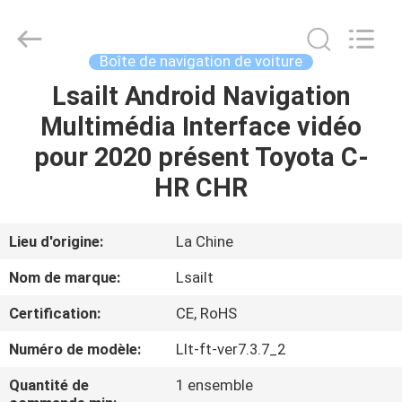
2026
Shenzhen
Xinsongxia
Automobile
Electron
Boîte de navigation de voiture
Co.,Ltd.
All
Rights
Lsailt Android Navigation
MAISON
Reserved.
Multimédia Interface vidéo
PRODUITS
pour 2020 présent Toyota C-
HR CHR
VIDÉOS
Lieu d'origine:
La Chine
AU
Nom de marque:
Lsailt
SUJET
Certification:
CE, RoHS
DE
Numéro de modèle:
Llt-ft-ver7.3.7_2
NOUS
Quantité de
1 ensemble