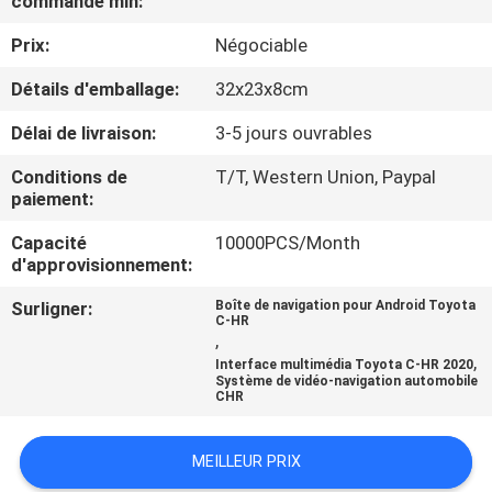
commande min:
VISITE
Prix:
Négociable
D'USINE
Détails d'emballage:
32x23x8cm
CONTRÔLE
Délai de livraison:
3-5 jours ouvrables
DE
Conditions de
T/T, Western Union, Paypal
QUALITÉ
paiement:
Capacité
10000PCS/Month
CONTACTEZ-
d'approvisionnement:
NOUS
Surligner:
Boîte de navigation pour Android Toyota
C-HR
,
,
Interface multimédia Toyota C-HR 2020
NOUVELLES
Système de vidéo-navigation automobile
CHR
CAS
MEILLEUR PRIX