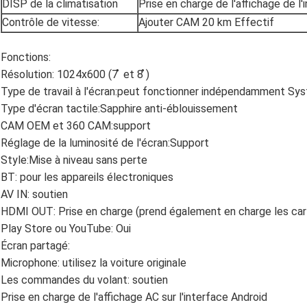
DISP de la climatisation
Prise en charge de l'affichage de l'
Contrôle de vitesse:
Ajouter CAM 20 km Effectif
Fonctions:
Résolution: 1024x600 (7 ̊ et 8 ̊)
Type de travail à l'écran:peut fonctionner indépendamment Sy
Type d'écran tactile:Sapphire anti-éblouissement
CAM OEM et 360 CAM:support
Réglage de la luminosité de l'écran:Support
Style:Mise à niveau sans perte
BT: pour les appareils électroniques
AV IN: soutien
HDMI OUT: Prise en charge (prend également en charge les cartes
Play Store ou YouTube: Oui
Écran partagé:
Microphone: utilisez la voiture originale
Les commandes du volant: soutien
Prise en charge de l'affichage AC sur l'interface Android