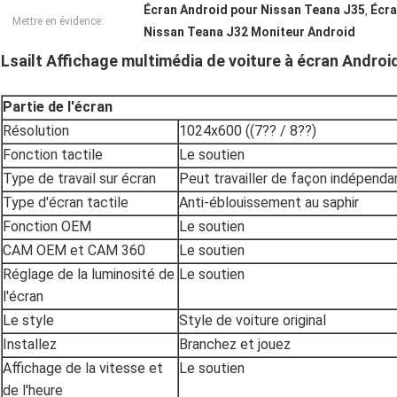
Écran Android pour Nissan Teana J35
Écra
,
Mettre en évidence:
Nissan Teana J32 Moniteur Android
Lsailt Affichage multimédia de voiture à écran Andro
Partie de l'écran
Résolution
1024x600 ((7?? / 8??)
Fonction tactile
Le soutien
Type de travail sur écran
Peut travailler de façon indépenda
Type d'écran tactile
Anti-éblouissement au saphir
Fonction OEM
Le soutien
CAM OEM et CAM 360
Le soutien
Réglage de la luminosité de
Le soutien
l'écran
Le style
Style de voiture original
Installez
Branchez et jouez
Affichage de la vitesse et
Le soutien
de l'heure