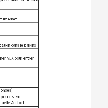
 pour alimenter HDMI à
t Internet
cation dans le parking
nner AUX pour entrer
condes)
 pour revenir
tuelle Android