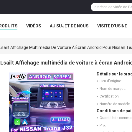
RODUITS
VIDÉOS
AU SUJET DE NOUS
VISITE D'USINE
CAS
Lsailt Affichage Multimédia De Voiture À Écran Android Pour Nissan 
Lsailt Affichage multimédia de voiture à écran Andro
Détails sur le prod
Lieu d'origine:
Nom de marque:
Certification:
Numéro de modèle:
Conditions de pai
Quantité de comma
Prix: