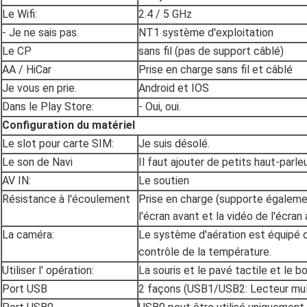
Le Wifi:
2.4 / 5 GHz
- Je ne sais pas.
NT1 système d'exploitation
Le CP
sans fil (pas de support câblé)
AA / HiCar
Prise en charge sans fil et câblé
Je vous en prie.
Android et IOS
Dans le Play Store:
- Oui, oui.
Configuration du matériel
Le slot pour carte SIM:
Je suis désolé.
Le son de Navi
Il faut ajouter de petits haut-parleu
AV IN:
Le soutien
Résistance à l'écoulement
Prise en charge (supporte égaleme
l'écran avant et la vidéo de l'écran 
La caméra:
Le système d'aération est équipé 
contrôle de la température.
Utiliser l' opération:
La souris et le pavé tactile et le b
Port USB
2 façons (USB1/USB2: Lecteur mul