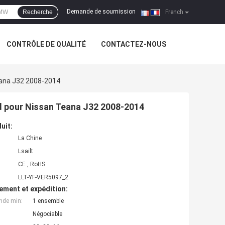
Demande de soumission
Recherche
|
French
CONTRÔLE DE QUALITÉ
CONTACTEZ-NOUS
Teana J32 2008-2014
id pour Nissan Teana J32 2008-2014
uit:
La Chine
Lsailt
CE , RoHS
LLT-YF-VER5097_2
ement et expédition:
nde min:
1 ensemble
Négociable