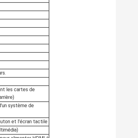
rs.
nt les cartes de
arrière)
d'un système de
outon et l'écran tactile
timédia)