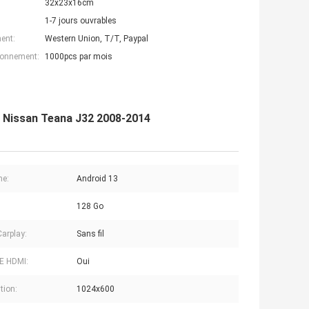
32x23x16cm
1-7 jours ouvrables
ent:
Western Union, T/T, Paypal
ionnement:
1000pcs par mois
ur Nissan Teana J32 2008-2014
me:
Android 13
128 Go
Carplay:
Sans fil
E HDMI:
Oui
tion:
1024x600