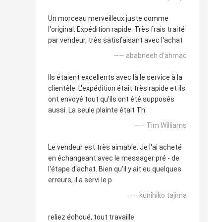
Un morceau merveilleux juste comme
l'original. Expédition rapide. Très frais traité
par vendeur, très satisfaisant avec l'achat
—— ababneeh d'ahmad
Ils étaient excellents avec là le service à la
clientèle. L'expédition était très rapide et ils
ont envoyé tout qu'ils ont été supposés
aussi. La seule plainte était Th
—— Tim Williams
Le vendeur est très aimable. Je l'ai acheté
en échangeant avec le messager pré - de
l'étape d'achat. Bien qu'il y ait eu quelques
erreurs, il a servi le p
—— kunihiko tajima
reliez échoué, tout travaille