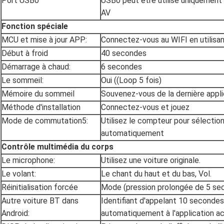
Port USB0
USB0 peut être utilisé uniquement
AV
Fonction spéciale
MCU et mise à jour APP:
Connectez-vous au WIFI en utilisan
Début à froid
40 secondes
Démarrage à chaud:
6 secondes
Le sommeil:
Oui ((Loop 5 fois)
Mémoire du sommeil
Souvenez-vous de la dernière appli
Méthode d'installation
Connectez-vous et jouez
Mode de commutation5:
Utilisez le compteur pour sélectio
automatiquement
Contrôle multimédia du corps
Le microphone:
Utilisez une voiture originale.
Le volant:
Le chant du haut et du bas, Vol.
Réinitialisation forcée
Mode (pression prolongée de 5 se
Autre voiture BT dans
Identifiant d'appelant 10 secondes
Android:
automatiquement à l'application ac