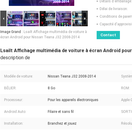
Détails d'emballage:
Délai de livraison:
Conditions de paiem
Capacité d'approvis
Image Grand :
Lsailt Affichage multimédia de voiture à
Contact
écran Android pour Nissan Teana J32 2008-2014
Lsailt Affichage multimédia de voiture à écran Android po
description de
Modèle de voiture:
Nissan Teana J32 2008-2014
Systè
BÉLIER:
8 Go
ROM:
Processeur:
Pour les appareils électroniques
Apple 
Android Auto:
Filaire et sans fil
SORTI
Installation:
Branchez et jouez
Résolu