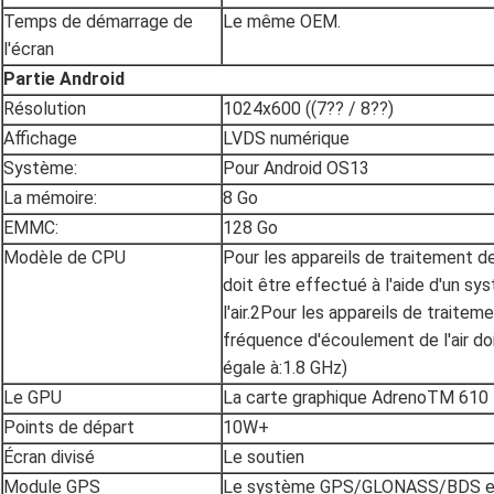
Temps de démarrage de
Le même OEM.
l'écran
Partie Android
Résolution
1024x600 ((7?? / 8??)
Affichage
LVDS numérique
Système:
Pour Android OS13
La mémoire:
8 Go
EMMC:
128 Go
Modèle de CPU
Pour les appareils de traitement de l'
doit être effectué à l'aide d'un s
l'air.2Pour les appareils de traitement
fréquence d'écoulement de l'air do
égale à:1.8 GHz)
Le GPU
La carte graphique AdrenoTM 610
Points de départ
10W+
Écran divisé
Le soutien
Module GPS
Le système GPS/GLONASS/BDS est