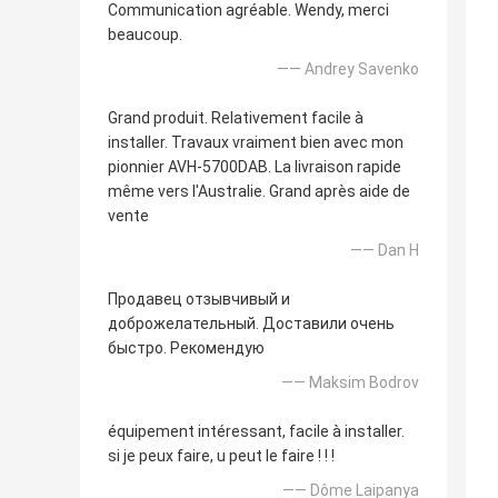
Communication agréable. Wendy, merci
beaucoup.
—— Andrey Savenko
Grand produit. Relativement facile à
installer. Travaux vraiment bien avec mon
pionnier AVH-5700DAB. La livraison rapide
même vers l'Australie. Grand après aide de
vente
—— Dan H
Продавец отзывчивый и
доброжелательный. Доставили очень
быстро. Рекомендую
—— Maksim Bodrov
équipement intéressant, facile à installer.
si je peux faire, u peut le faire ! ! !
—— Dôme Laipanya