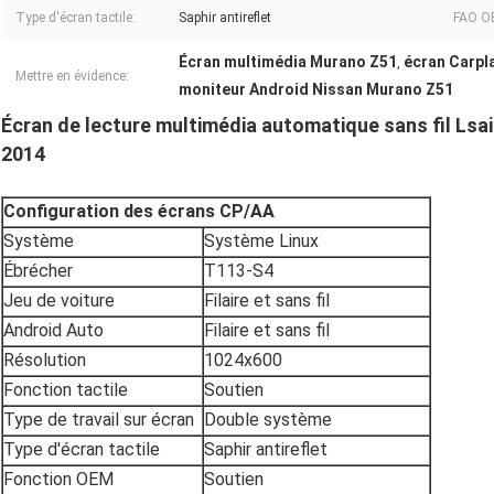
Type d'écran tactile:
Saphir antireflet
FAO OE
Écran multimédia Murano Z51
écran Carpl
,
Mettre en évidence:
moniteur Android Nissan Murano Z51
Écran de lecture multimédia automatique sans fil Lsa
2014
Configuration des écrans CP/AA
Système
Système Linux
Ébrécher
T113-S4
Jeu de voiture
Filaire et sans fil
Android Auto
Filaire et sans fil
Résolution
1024x600
Fonction tactile
Soutien
Type de travail sur écran
Double système
Type d'écran tactile
Saphir antireflet
Fonction OEM
Soutien