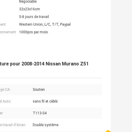
Négociable
32x23x16cm
5-8 jours de travail
ent:
Western Union, L/C, T/T, Paypal
ionnement:
1000pcs par mois
oiture pour 2008-2014 Nissan Murano Z51
age CA:
Soutien
d Auto:
sans fil et câblé
er:
T113-S4
 travail d'écran:
Double système