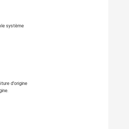
uble système
ture d'origine
gine.