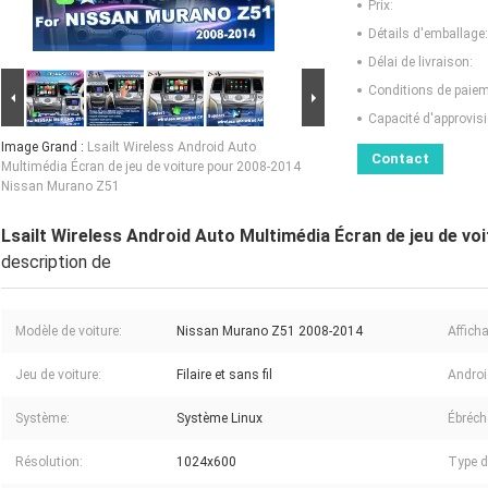
Prix:
Détails d'emballage:
Délai de livraison:
Conditions de paiem
Capacité d'approvis
Image Grand :
Lsailt Wireless Android Auto
Contact
Multimédia Écran de jeu de voiture pour 2008-2014
Nissan Murano Z51
Lsailt Wireless Android Auto Multimédia Écran de jeu de v
description de
Modèle de voiture:
Nissan Murano Z51 2008-2014
Affich
Jeu de voiture:
Filaire et sans fil
Androi
Système:
Système Linux
Ébréch
Résolution:
1024x600
Type de