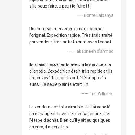
si je peux faire, u peut le faire ! ! !
—— Dôme Laipanya
Un morceau merveilleux juste comme
l'original. Expédition rapide. Très frais traité
par vendeur, très satisfaisant avec l'achat
—— ababneeh d'ahmad
Ils étaient excellents avec là le service à la
clientèle. L'expédition était très rapide et ils
ont envoyé tout qu'ils ont été supposés
aussi. La seule plainte était Th
—— Tim Williams
Le vendeur est très aimable. Je l'ai acheté
en échangeant avec le messager pré - de
l'étape d'achat. Bien qu'il y ait eu quelques
erreurs, il a servi le p