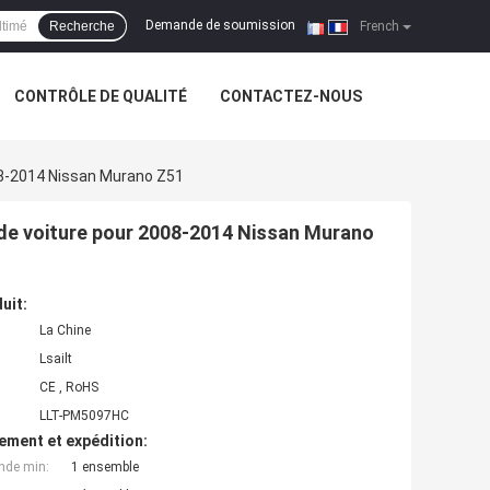
Demande de soumission
Recherche
|
French
CONTRÔLE DE QUALITÉ
CONTACTEZ-NOUS
008-2014 Nissan Murano Z51
 de voiture pour 2008-2014 Nissan Murano
uit:
La Chine
Lsailt
CE , RoHS
LLT-PM5097HC
ement et expédition:
nde min:
1 ensemble