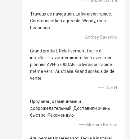
—— Fauzan Azima
Travaux de navigation. La livraison rapide.
Communication agréable. Wendy, merci
beaucoup.
—— Andrey Savenko
Grand produit. Relativement facile à
installer. Travaux vraiment bien avec mon
pionnier AVH-5700DAB. La livraison rapide
même vers l'Australie. Grand après aide de
vente
—— Dan H
Продавец отзывчивый и
доброжелательный. Доставили очень
быстро. Рекомендую
—— Maksim Bodrov
équipement intéressant, facile à installer.