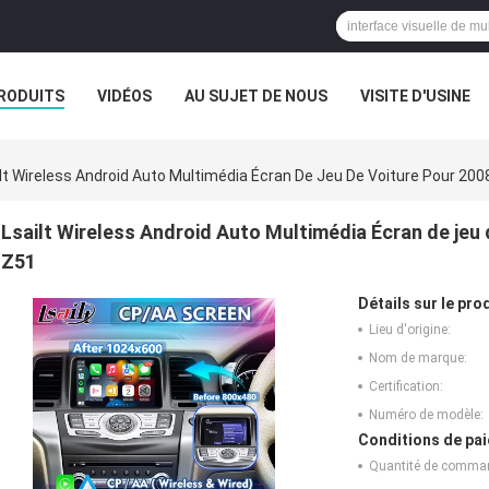
RODUITS
VIDÉOS
AU SUJET DE NOUS
VISITE D'USINE
CAS
lt Wireless Android Auto Multimédia Écran De Jeu De Voiture Pour 2
Lsailt Wireless Android Auto Multimédia Écran de jeu
Z51
Détails sur le prod
Lieu d'origine:
Nom de marque:
Certification:
Numéro de modèle:
Conditions de pai
Quantité de comma