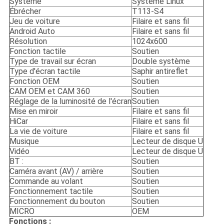
Système
Système Linux
Ébrécher
T113-S4
Jeu de voiture
Filaire et sans fil
Android Auto
Filaire et sans fil
Résolution
1024x600
Fonction tactile
Soutien
Type de travail sur écran
Double système
Type d'écran tactile
Saphir antireflet
Fonction OEM
Soutien
CAM OEM et CAM 360
Soutien
Réglage de la luminosité de l'écran
Soutien
Mise en miroir
Filaire et sans fil
HiCar
Filaire et sans fil
La vie de voiture
Filaire et sans fil
Musique
Lecteur de disque U
Vidéo
Lecteur de disque U
BT :
Soutien
Caméra avant (AV) / arrière
Soutien
Commande au volant
Soutien
Fonctionnement tactile
Soutien
Fonctionnement du bouton
Soutien
MICRO
OEM
Fonctions :