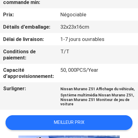
commande min:
VISITE
D'USINE
Prix:
Négociable
Détails d'emballage:
32x23x16cm
CONTRÔLE
Délai de livraison:
1-7 jours ouvrables
DE
Conditions de
T/T
QUALITÉ
paiement:
Capacité
50, 000PCS/Year
CONTACTEZ-
d'approvisionnement:
NOUS
Surligner:
,
Nissan Murano Z51 Affichage du véhicule
,
Système multimédia Nissan Murano Z51
Nissan Murano Z51 Moniteur de jeu de
NOUVELLES
voiture
MEILLEUR PRIX
CAS