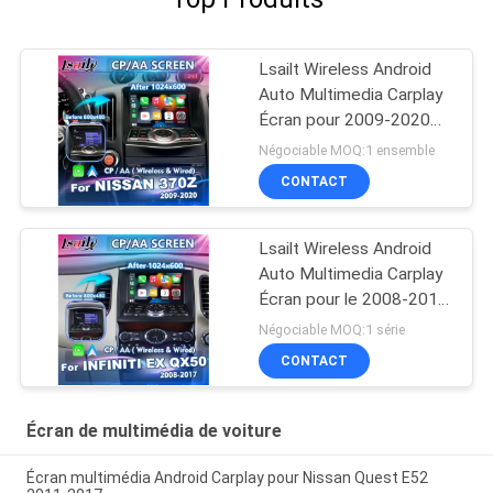
Lsailt Wireless Android
Auto Multimedia Carplay
Écran pour 2009-2020
Nissan GT Edition Nismo
Négociable MOQ:1 ensemble
Coupe Roadster 370Z
CONTACT
Lsailt Wireless Android
Auto Multimedia Carplay
Écran pour le 2008-2017
Infiniti EX25 EX35 EX37
Négociable MOQ:1 série
EX30d EX QX50
CONTACT
Écran de multimédia de voiture
Écran multimédia Android Carplay pour Nissan Quest E52