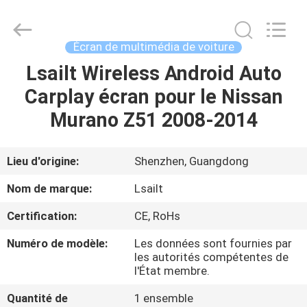
2026
Shenzhen
Xinsongxia
Automobile
Electron
Écran de multimédia de voiture
Co.,Ltd.
All
Rights
Lsailt Wireless Android Auto
MAISON
Reserved.
Carplay écran pour le Nissan
PRODUITS
Murano Z51 2008-2014
VIDÉOS
Lieu d'origine:
Shenzhen, Guangdong
Nom de marque:
Lsailt
AU
Certification:
CE, RoHs
SUJET
Numéro de modèle:
Les données sont fournies par
DE
les autorités compétentes de
NOUS
l'État membre.
Quantité de
1 ensemble