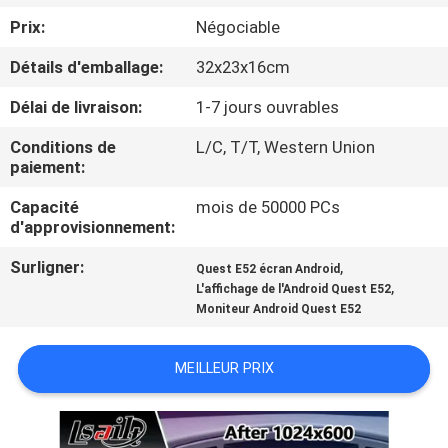
VISITE
Prix:
Négociable
D'USINE
Détails d'emballage:
32x23x16cm
CONTRÔLE
Délai de livraison:
1-7 jours ouvrables
DE
Conditions de
L/C, T/T, Western Union
paiement:
QUALITÉ
Capacité
mois de 50000 PCs
d'approvisionnement:
CONTACTEZ-
Surligner:
,
Quest E52 écran Android
NOUS
,
L'affichage de l'Android Quest E52
Moniteur Android Quest E52
NOUVELLES
MEILLEUR PRIX
CAS