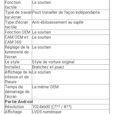
Fonction
Le soutien
tactile
Type de travail
Peut travailler de façon indépendante
sur écran
Type d'écran
Anti-éblouissement au saphir
tactile
Fonction OEM
Le soutien
CAM OEM et
Le soutien
CAM 360
Réglage de la
Le soutien
luminosité de
l'écran
Le style
Style de voiture original
Installez
Branchez et jouez
Affichage de la
Le soutien
vitesse et de
l'heure
Temps de
Le même OEM.
démarrage de
l'écran
Partie Android
Résolution
1024x600 ((7?? / 8??)
Affichage
LVDS numérique