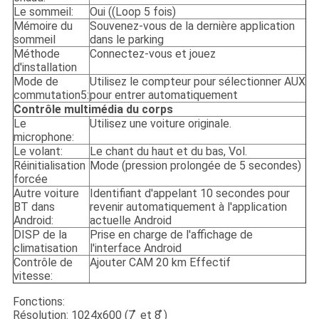
Le sommeil:
Oui ((Loop 5 fois)
Mémoire du
Souvenez-vous de la dernière application
sommeil
dans le parking
Méthode
Connectez-vous et jouez
d'installation
Mode de
Utilisez le compteur pour sélectionner AUX
commutation5:
pour entrer automatiquement
Contrôle multimédia du corps
Le
Utilisez une voiture originale.
microphone:
Le volant:
Le chant du haut et du bas, Vol.
Réinitialisation
Mode (pression prolongée de 5 secondes)
forcée
Autre voiture
Identifiant d'appelant 10 secondes pour
BT dans
revenir automatiquement à l'application
Android:
actuelle Android
DISP de la
Prise en charge de l'affichage de
climatisation
l'interface Android
Contrôle de
Ajouter CAM 20 km Effectif
vitesse:
Fonctions:
Résolution: 1024x600 (7 ̊ et 8 ̊)