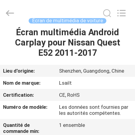
2026
Shenzhen
Xinsongxia
Automobile
Electron
Écran de multimédia de voiture
Co.,Ltd.
All
Rights
Écran multimédia Android
MAISON
Reserved.
Carplay pour Nissan Quest
PRODUITS
E52 2011-2017
VIDÉOS
Lieu d'origine:
Shenzhen, Guangdong, Chine
Nom de marque:
Lsailt
AU
Certification:
CE, RoHS
SUJET
Numéro de modèle:
Les données sont fournies par
DE
les autorités compétentes.
NOUS
Quantité de
1 ensemble
commande min: