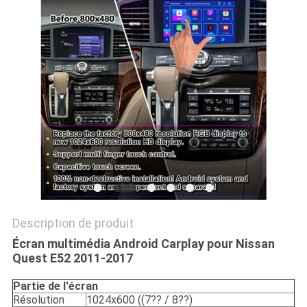
PLAN
DU
SITE
PRIVACY
POLICY
Description de produit
Écran multimédia Android Carplay pour Nissan
Quest E52 2011-2017
Partie de l'écran
Résolution
1024x600 ((7?? / 8??)