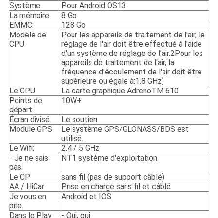
Système:
Pour Android OS13
La mémoire:
8 Go
EMMC:
128 Go
Modèle de
Pour les appareils de traitement de l'air, le
CPU
réglage de l'air doit être effectué à l'aide
d'un système de réglage de l'air.2Pour les
appareils de traitement de l'air, la
fréquence d'écoulement de l'air doit être
supérieure ou égale à:1.8 GHz)
Le GPU
La carte graphique AdrenoTM 610
Points de
10W+
départ
Écran divisé
Le soutien
Module GPS
Le système GPS/GLONASS/BDS est
utilisé.
Le Wifi:
2.4 / 5 GHz
- Je ne sais
NT1 système d'exploitation
pas.
Le CP
sans fil (pas de support câblé)
AA / HiCar
Prise en charge sans fil et câblé
Je vous en
Android et IOS
prie.
Dans le Play
- Oui, oui.