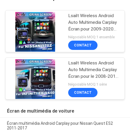
Lsailt Wireless Android
Auto Multimedia Carplay
Écran pour 2009-2020
Nissan GT Edition Nismo
Négociable MOQ:1 ensemble
Coupe Roadster 370Z
CONTACT
Lsailt Wireless Android
Auto Multimedia Carplay
Écran pour le 2008-2017
Infiniti EX25 EX35 EX37
Négociable MOQ:1 série
EX30d EX QX50
CONTACT
Écran de multimédia de voiture
Écran multimédia Android Carplay pour Nissan Quest E52
2011-2017