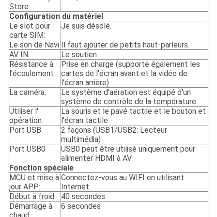
Store:
Configuration du matériel
Le slot pour
Je suis désolé.
carte SIM:
Le son de Navi
Il faut ajouter de petits haut-parleurs.
AV IN:
Le soutien
Résistance à
Prise en charge (supporte également les
l'écoulement
cartes de l'écran avant et la vidéo de
l'écran arrière)
La caméra:
Le système d'aération est équipé d'un
système de contrôle de la température.
Utiliser l'
La souris et le pavé tactile et le bouton et
opération:
l'écran tactile
Port USB
2 façons (USB1/USB2: Lecteur
multimédia)
Port USB0
USB0 peut être utilisé uniquement pour
alimenter HDMI à AV
Fonction spéciale
MCU et mise à
Connectez-vous au WIFI en utilisant
jour APP:
Internet
Début à froid
40 secondes
Démarrage à
6 secondes
chaud: