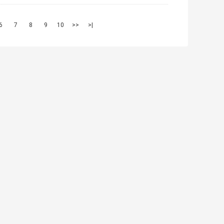
6
7
8
9
10
>>
>|