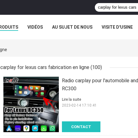
RODUITS
VIDÉOS
AU SUJET DE NOUS
VISITE D'USINE
CAS
igne
carplay for lexus cars fabrication en ligne
(100)
Radio carplay pour l'automobile 
RC300
Lire la suite
2023-02-14 17:10:41
CONTACT