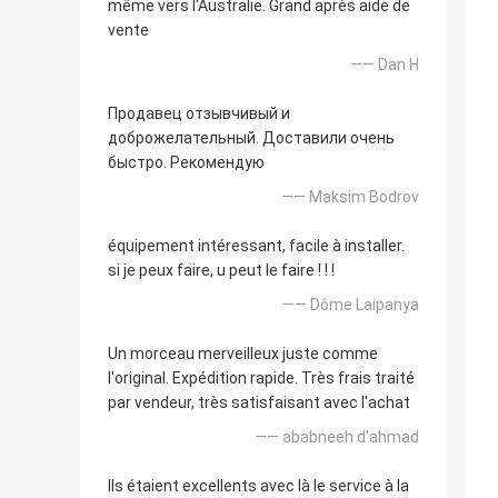
même vers l'Australie. Grand après aide de
vente
—— Dan H
Продавец отзывчивый и
доброжелательный. Доставили очень
быстро. Рекомендую
—— Maksim Bodrov
équipement intéressant, facile à installer.
si je peux faire, u peut le faire ! ! !
—— Dôme Laipanya
Un morceau merveilleux juste comme
l'original. Expédition rapide. Très frais traité
par vendeur, très satisfaisant avec l'achat
—— ababneeh d'ahmad
Ils étaient excellents avec là le service à la