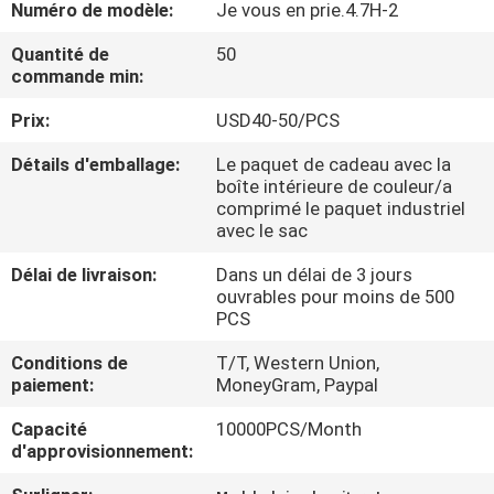
VISITE
Numéro de modèle:
Je vous en prie.4.7H-2
D'USINE
Quantité de
50
commande min:
CONTRÔLE
Prix:
USD40-50/PCS
DE
Détails d'emballage:
Le paquet de cadeau avec la
boîte intérieure de couleur/a
QUALITÉ
comprimé le paquet industriel
avec le sac
CONTACTEZ-
Délai de livraison:
Dans un délai de 3 jours
ouvrables pour moins de 500
NOUS
PCS
Conditions de
T/T, Western Union,
NOUVELLES
paiement:
MoneyGram, Paypal
Capacité
10000PCS/Month
CAS
d'approvisionnement: