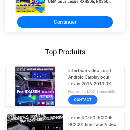
OEM pour Lexus RX450h, RX350
RX270 2016-2021 Intégration sans
fil CarPlay, Android Auto,
YouTube, NetFlix
Continuer
Top Produits
Interface vidéo Lsailt
Android Carplay pour
Lexus 2016-2019 RX
350 RX450h RX200t
Négociable MOQ:1 ensemble
RX350L RX450L RX300
CONTACT
RX350
Lexus RC350 RC300h
RC200t Interface Vidéo