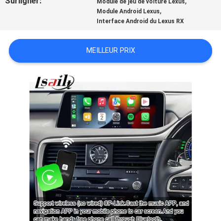
Surligner:
,
Module de jeu de voiture Lexus
PLAN
,
Module Android Lexus
Interface Android du Lexus RX
DU
SITE
MEILLEUR PRIX
PRIVACY
POLICY