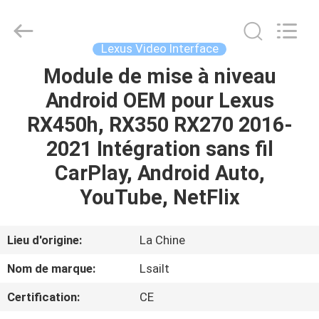
2026
Shenzhen
Xinsongxia
Automobile
Electron
Lexus Video Interface
Co.,Ltd.
All
Rights
Module de mise à niveau
MAISON
Reserved.
Android OEM pour Lexus
PRODUITS
RX450h, RX350 RX270 2016-
2021 Intégration sans fil
VIDÉOS
CarPlay, Android Auto,
YouTube, NetFlix
AU
SUJET
Lieu d'origine:
La Chine
DE
Nom de marque:
Lsailt
NOUS
Certification:
CE