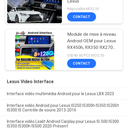
Lexus
Négociable MOQ:10
CONTACT
Module de mise à niveau
Android OEM pour Lexus
RX450h, RX350 RX270
2016-2021 Intégration
USD40-50/PCS MOQ:50
sans fil CarPlay, Android
CONTACT
Auto, YouTube, NetFlix
Lexus Video Interface
Interface vidéo multimédia Android pour le Lexus LBX 2023
Interface vidéo Android pour Lexus IS250 IS300h IS350 IS200t
IS300 IS Contrôle de souris 2013-2016
Interface vidéo Lsailt Android Carplay pour Lexus IS 500 IS300
IS350 IS300h IS500 2020-Présent