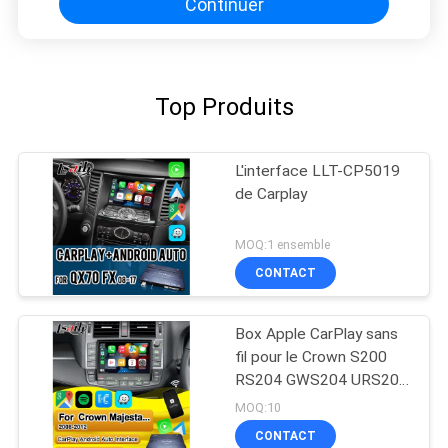
Continuer
Top Produits
L'interface LLT-CP5019
de Carplay
MOQ:1 ensemble
CONTACT
Box Apple CarPlay sans
fil pour le Crown S200
RS204 GWS204 URS204
URS206 Majesta XV
MOQ:10
Athlete Saloon Toyota
CONTACT