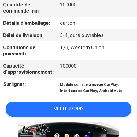
VISITE
Quantité de
100000
commande min:
D'USINE
Détails d'emballage:
carton
CONTRÔLE
Délai de livraison:
3-4 jours ouvrables
DE
Conditions de
T/T, Western Union
QUALITÉ
paiement:
Capacité
100000
d'approvisionnement:
CONTACTEZ-
NOUS
Surligner:
,
Module de mise à niveau CarPlay
,
Interface de CarPlay
Android Auto
NOUVELLES
MEILLEUR PRIX
CAS