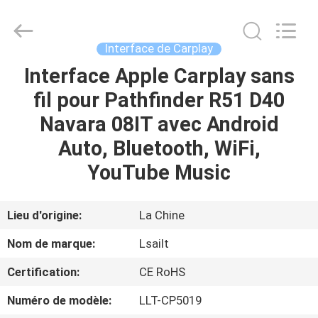
2026
Shenzhen
Xinsongxia
Automobile
Electron
Interface de Carplay
Co.,Ltd.
All
Rights
Interface Apple Carplay sans
MAISON
Reserved.
fil pour Pathfinder R51 D40
PRODUITS
Navara 08IT avec Android
Auto, Bluetooth, WiFi,
VIDÉOS
YouTube Music
AU
Lieu d'origine:
La Chine
SUJET
Nom de marque:
Lsailt
DE
Certification:
CE RoHS
NOUS
Numéro de modèle:
LLT-CP5019