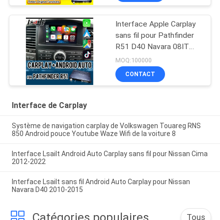
intégré Android Auto
Interface Apple Carplay
sans fil pour Pathfinder
R51 D40 Navara 08IT
avec Android Auto,
MOQ:100000
Bluetooth, WiFi, YouTube
CONTACT
Music
Interface de Carplay
Système de navigation carplay de Volkswagen Touareg RNS
850 Android pouce Youtube Waze Wifi de la voiture 8
Interface Lsailt Android Auto Carplay sans fil pour Nissan Cima
2012-2022
Interface Lsailt sans fil Android Auto Carplay pour Nissan
Navara D40 2010-2015
Catégories populaires
Tous