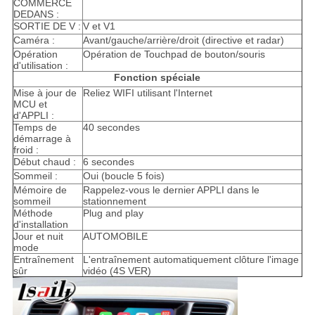
COMMERCE
DEDANS :
SORTIE DE V :
V et V1
Caméra :
Avant/gauche/arrière/droit (directive et radar)
Opération
Opération de Touchpad de bouton/souris
d'utilisation :
Fonction spéciale
Mise à jour de
Reliez WIFI utilisant l'Internet
MCU et
d'APPLI :
Temps de
40 secondes
démarrage à
froid :
Début chaud :
6 secondes
Sommeil :
Oui (boucle 5 fois)
Mémoire de
Rappelez-vous le dernier APPLI dans le
sommeil
stationnement
Méthode
Plug and play
d'installation
Jour et nuit
AUTOMOBILE
mode
Entraînement
L'entraînement automatiquement clôture l'image
sûr
vidéo (4S VER)