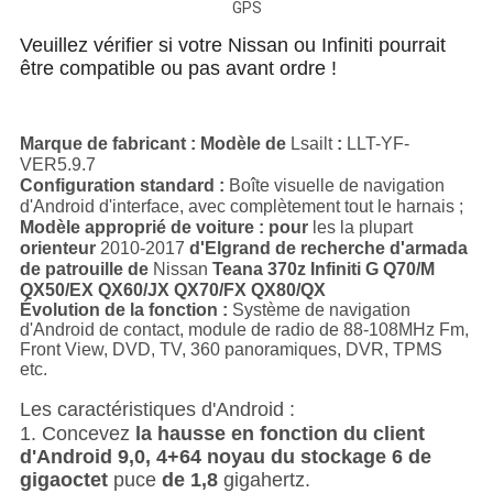
GPS
Veuillez vérifier si votre Nissan ou Infiniti pourrait
être compatible ou pas avant ordre !
Marque de fabricant :
Modèle
de
Lsailt
:
LLT-YF-
VER5.9.7
Configuration standard :
Boîte visuelle de navigation
d'Android d'interface, avec complètement tout le harnais ;
Modèle approprié de voiture : pour
les la plupart
orienteur
2010-2017
d'
Elgrand
de recherche d'armada
de patrouille de
Nissan
Teana
370z Infiniti G Q70/M
QX50/EX QX60/JX QX70/FX QX80/QX
Évolution de la fonction :
Système de navigation
d'Android de contact, module de radio de 88-108MHz Fm,
Front View, DVD, TV, 360 panoramiques, DVR, TPMS
etc.
Les caractéristiques d'Android :
1.
Concevez
la hausse en fonction du client
d'Android 9,0, 4+64 noyau du stockage 6 de
gigaoctet
puce
de 1,8
gigahertz.