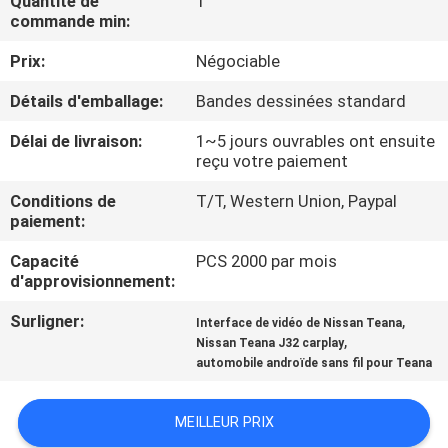
Quantité de
1
VISITE
commande min:
D'USINE
Prix:
Négociable
Détails d'emballage:
Bandes dessinées standard
CONTRÔLE
DE
Délai de livraison:
1~5 jours ouvrables ont ensuite
reçu votre paiement
QUALITÉ
Conditions de
T/T, Western Union, Paypal
paiement:
CONTACTEZ-
Capacité
PCS 2000 par mois
NOUS
d'approvisionnement:
Surligner:
,
Interface de vidéo de Nissan Teana
NOUVELLES
,
Nissan Teana J32 carplay
automobile androïde sans fil pour Teana
CAS
MEILLEUR PRIX