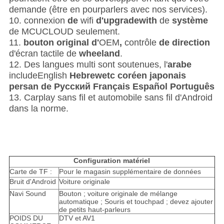
demande (être en pourparlers avec nos services).
10. connexion
de
wifi
d'upgradewith
de
système
de MCUCLOUD seulement.
11.
bouton
original d'
OEM
,
contrôle
de direction
d'écran tactile de
wheeland
.
12. Des langues multi sont soutenues, l'
arabe
includeEnglish
Hebrewetc coréen japonais
persan de Pусский Français Español Português
13. Carplay sans fil et automobile sans fil d'Android
dans la norme.
Configuration matériel
Carte de TF :
Pour le magasin supplémentaire de données
Bruit d'Android
Voiture originale
Navi Sound
Bouton ; voiture originale de mélange
automatique ; Souris et touchpad ; devez ajouter
de petits haut-parleurs
POIDS DU
DTV et AV1