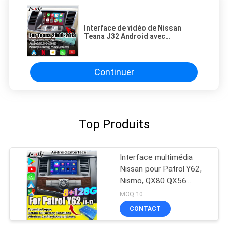
Interface de vidéo de Nissan
Teana J32 Android avec
l'automobile androïde carplay
sans fil intégrer
Continuer
Top Produits
Interface multimédia
Nissan pour Patrol Y62,
Nismo, QX80 QX56
2013-2021 Mise à niveau
MOQ:10
de l'écran OEM avec
CONTACT
CarPlay sans fil, Android
Auto, YouTube