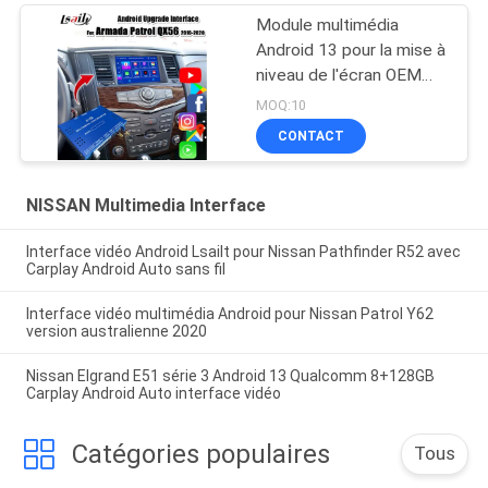
Module multimédia
Android 13 pour la mise à
niveau de l'écran OEM
Armada Patrol Y62 Quest
MOQ:10
avec CarPlay sans fil,
CONTACT
YouTube, Google Maps
NISSAN Multimedia Interface
Interface vidéo Android Lsailt pour Nissan Pathfinder R52 avec
Carplay Android Auto sans fil
Interface vidéo multimédia Android pour Nissan Patrol Y62
version australienne 2020
Nissan Elgrand E51 série 3 Android 13 Qualcomm 8+128GB
Carplay Android Auto interface vidéo
Catégories populaires
Tous