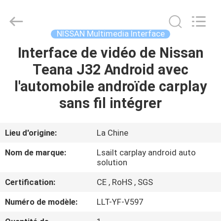
2026
Shenzhen
Xinsongxia
Automobile
Electron
NISSAN Multimedia Interface
Co.,Ltd.
All
Rights
Interface de vidéo de Nissan
MAISON
Reserved.
Teana J32 Android avec
PRODUITS
l'automobile androïde carplay
sans fil intégrer
VIDÉOS
Lieu d'origine:
La Chine
AU
Nom de marque:
Lsailt carplay android auto
SUJET
solution
DE
Certification:
CE , RoHS , SGS
NOUS
Numéro de modèle:
LLT-YF-V597