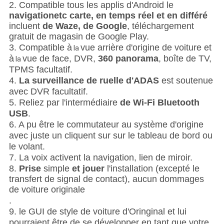
2.
Compatible tous les applis d'Android le
navigationetc
carte, en temps réel et en différé
incluent
de Waze, de Google
, téléchargement
gratuit de magasin de Google Play.
3. Compatible à
vue arrière d'origine de voiture et
la
à
vue de face, DVR,
360 panorama
, boîte de TV,
la
TPMS facultatif.
4.
La surveillance de ruelle d'ADAS
est soutenue
avec DVR facultatif.
5. Reliez par l'intermédiaire
de Wi-Fi Bluetooth
USB
.
6. A pu être le commutateur au système d'origine
avec juste un cliquent sur sur le tableau de bord ou
le volant.
7. La voix activent la navigation, lien de miroir.
8.
Prise
simple
et jouer
l'installation
(excepté le
transfert de signal de contact), aucun dommages
de voiture originale
.
9. le GUI de style de voiture d'Oringinal et lui
pourraient être de se développer en tant que votre