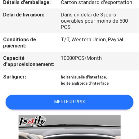
Détails d'emballage:
Carton standard d'exportation
VISITE
D'USINE
Délai de livraison:
Dans un délai de 3 jours
ouvrables pour moins de 500
PCS
CONTRÔLE
Conditions de
T/T, Western Union, Paypal
DE
paiement:
QUALITÉ
Capacité
10000PCS/Month
d'approvisionnement:
CONTACTEZ-
Surligner:
,
boîte visuelle d'interface
boîte androïde d'interface
NOUS
MEILLEUR PRIX
NOUVELLES
CAS