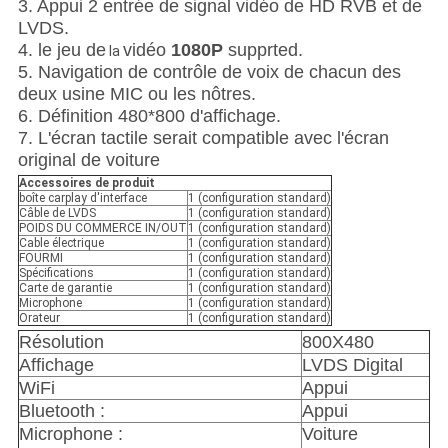
3. Appui 2 entrée de signal vidéo de HD RVB et de
LVDS.
4. le jeu de
vidéo
1080P
supprted.
la
5. Navigation de contrôle de voix de chacun des
deux usine MIC ou les nôtres.
6. Définition 480*800 d'affichage.
7. L'écran tactile serait compatible avec l'écran
original de voiture
Accessoires de produit
boîte carplay d'interface
1 (configuration standard)
Câble de LVDS
1 (configuration standard)
POIDS DU COMMERCE IN/OUT
1 (configuration standard)
Cable électrique
1 (configuration standard)
FOURMI
1 (configuration standard)
Spécifications
1 (configuration standard)
Carte de garantie
1 (configuration standard)
Microphone
1 (configuration standard)
Orateur
1 (configuration standard)
Résolution
800X480
Affichage
LVDS Digital
WiFi
Appui
Bluetooth :
Appui
Microphone :
Voiture