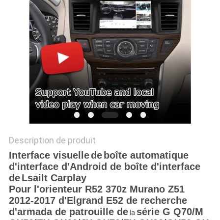
PLAN
DU
SITE
PRIVACY
POLICY
Description de produit
Interface visuelle
de
boîte automatique
d'interface d'Android de boîte d'
interface
de
Lsailt Carplay
Pour l'orienteur R52 370z Murano Z51
2012-2017 d'Elgrand E52 de recherche
d'armada de patrouille
de
série G Q70/M
la