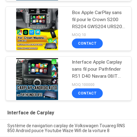
Box Apple CarPlay sans
fil pour le Crown S200
RS204 GWS204 URS204
URS206 Majesta XV
MOQ:10
Athlete Saloon Toyota
CONTACT
intégré Android Auto
Interface Apple Carplay
sans fil pour Pathfinder
R51 D40 Navara 08IT
avec Android Auto,
MOQ:100000
Bluetooth, WiFi, YouTube
CONTACT
Music
Interface de Carplay
Système de navigation carplay de Volkswagen Touareg RNS
850 Android pouce Youtube Waze Wifi de la voiture 8