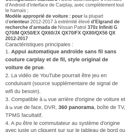
d'Android d'interface de Carplay, avec complètement tout
le harnais ;
Modèle approprié de voiture : pour
la plupart
d'
orienteur
2012-2017 à extrémité élevé
d'Elgrand de
recherche d'armada de
Nissan Patrol
370z Infiniti G
Q70/M QX50/EX QX60/JX QX70/FX QX80/QX56 QX
2012-2017
Caractéristiques principales :
1.
Appui automatique androïde sans fil sans
couture carplay et de fil, style original de
voiture de prue
.
2. La vidéo de YouTube pourrait être jeu en
conduisant (source supplémentaire de signal de
wifi du besoin).
3. Compatible à
vue arrière d'origine de voiture et
la
à
vue de face, DVR,
360 panorama
, boîte de TV,
la
TPMS facultatif.
4.
A pu être le commutateur au système d'origine
avec juste un cliquent sur sur le tableau de bord ou