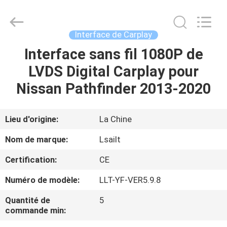
2026
Shenzhen
Xinsongxia
Automobile
Electron
Interface de Carplay
Co.,Ltd.
All
Rights
Interface sans fil 1080P de
MAISON
Reserved.
LVDS Digital Carplay pour
PRODUITS
Nissan Pathfinder 2013-2020
VIDÉOS
Lieu d'origine:
La Chine
Nom de marque:
Lsailt
AU
Certification:
CE
SUJET
Numéro de modèle:
LLT-YF-VER5.9.8
DE
NOUS
Quantité de
5
commande min: