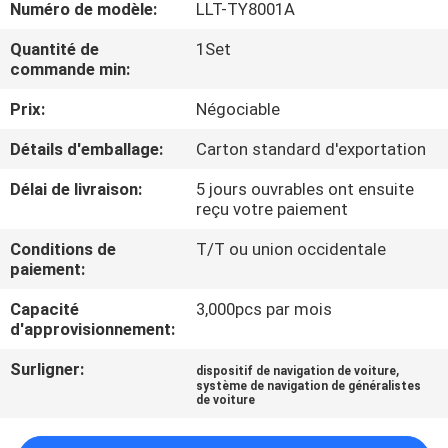
VISITE
Numéro de modèle:
LLT-TY8001A
D'USINE
Quantité de
1Set
commande min:
CONTRÔLE
Prix:
Négociable
DE
Détails d'emballage:
Carton standard d'exportation
QUALITÉ
Délai de livraison:
5 jours ouvrables ont ensuite
reçu votre paiement
CONTACTEZ-
Conditions de
T/T ou union occidentale
paiement:
NOUS
Capacité
3,000pcs par mois
d'approvisionnement:
NOUVELLES
Surligner:
,
dispositif de navigation de voiture
système de navigation de généralistes
CAS
de voiture