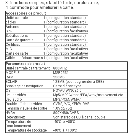
3. fonctions simples, stabilité forte, qui plus utile,
4. commode pour améliorer la carte.
Accessoires de produit
Unité centrale
1 (configuration standard)
câbles
1 (configuration standard)
Antenne
1 (configuration standard)
SPK
1 (configuration facultative)
Spécifications
1 (configuration standard)
Carte de garantie
1 (configuration standard)
Certificat
1 (configuration standard)
MIC
1 (configuration facultative)
Carte de carte
1 (configuration facultative)
Câbles spéciaux muets
1 (configuration facultative)
Paramètres de produit
Unité centrale de traitement
800MHZ
MODÈLE
MSB2531
RAM
256MB
ÉCLAIR
128MB (peut augmenter à 8GB)
Stockage de navigation
Carte d'écart-type
OS
NOYAU WINCE6.0
Jeu de vidéo
Mp5/MPEG/mpg/PPA/wmv/mouvement etc.
Jeu audio
MP3/PCM/WMA/
Double affichage vidéo
CVBS, Y/C, YPbPr, RVB
Tension visuelle de sortie
1.0Vpp/75Ω
HVGA
800X480/CVBS
Retentissez
Son stéréo de CD à canal double
Température de
-40℃to +85℃
fonctionnement
Température de stockage
-40℃ à +100℃