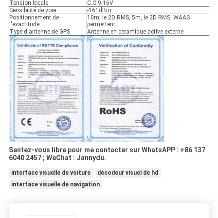
Tension locale
C.C 9-16V
Sensibilité de voie
-161dBm
Positionnement de
10m, le 2D RMS, 5m, le 2D RMS, WAAS
l'exactitude
permettent
Type d'antenne de GPS
Antenne en céramique active externe
Sentez-vous libre pour me contacter sur WhatsAPP : +86 137
6040 2457 ; WeChat : Jannydu.
interface visuelle de voiture
décodeur visuel de hd
interface visuelle de navigation