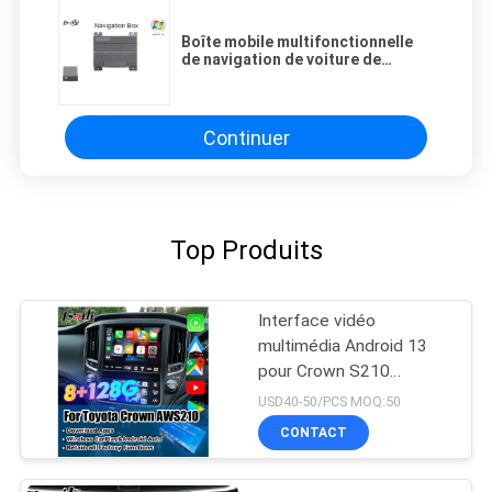
Boîte mobile multifonctionnelle
de navigation de voiture de
véhicule de 9 ~12V 800MHZ/1GHZ
pour la sortie de RVB
Continuer
Top Produits
Interface vidéo
multimédia Android 13
pour Crown S210
AWS210 GRS210
USD40-50/PCS MOQ:50
GWS214 GWS215
CONTACT
Majesta Athlete Royal
Saloon Mise à niveau de