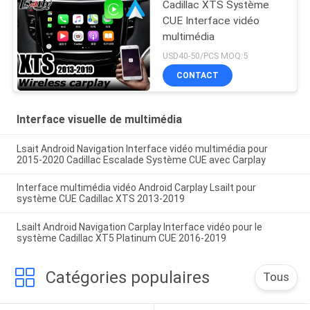
l'écran d'origine avec
Cadillac XTS Système
CarPlay sans fil
CUE Interface vidéo
multimédia
USD40-50/PCS MOQ:5
CONTACT
Interface visuelle de multimédia
Lsait Android Navigation Interface vidéo multimédia pour
2015-2020 Cadillac Escalade Système CUE avec Carplay
Interface multimédia vidéo Android Carplay Lsailt pour
système CUE Cadillac XTS 2013-2019
Lsailt Android Navigation Carplay Interface vidéo pour le
système Cadillac XT5 Platinum CUE 2016-2019
Catégories populaires
Tous