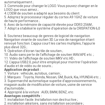
automatiquement ;
3. Commode pour changer le LOGO. Vous pouvez changer en le
LOGO que vous aimez ;
4. L'OEM de soutien a adapté aux besoins du client.
5. Adoptez le processeur régulier du cortex A9 1GHZ de voiture
de haute performance ;
6. Avec de la mémoire de capacité élevée pour DDR3 256M ;
7. Adopt a stabilisé le système d'opération de la CRISPATION 6,0
;
8. Soutenez beaucoup de genres de logiciel de navigation.
Navigation vivante de soutien 3D. La voix de navigation étant
renvoyé fonction. L'appui court les cartes multiples, l'appui le
plus élevé 32G ;
9. Opération d'écran tactile de soutien ;
10. Audio sans perte de l'affichage de soutien WAV.APE etc. ;
11. Vidéo de l'affichage de soutien MKV etc.HD ;
12. L'appui USB2.0, peut être employé pour montrer l'opération
d'audio et de vidéo ou de souris ;
Application de produit :
1. Voiture : véhicule, autobus, camion ;
2. Marques : Toyota, Honda, Nissan, GM, Buick, Kia, HYUNDAI etc. ;
3. Supermarché automatique superbe d'approvisionnements,
magasin audio de modification de voiture, usine de service
d'automobile ;
4. Approprié à la voiture : AUDI, BMW, BENZ, etc.
Avantages compétitifs :
1. installation facile. Installation non destructive ;
2. installation aléatoire, sans installation secondaire ;