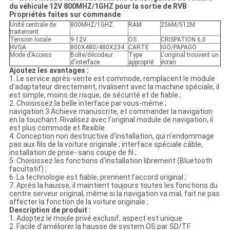
du véhicule 12V 800MHZ/1GHZ pour la sortie de RVB
Propriétés faites sur commande
Unité centrale de
800MHZ/1GHZ
RAM
256M/512M
traitement
Tension locale
9-12V
OS
CRISPATION 6,0
HVGA
800X480/480X234
CARTE
IGO/PAPAGO
Mode d'Access
Boîte/décodeur
Type
L'original trouvent un
d'interface
approprié
écran
Ajoutez les avantages :
1. Le service après-vente est commode, remplacent le module
d'adaptateur directement, rivalisent avec la machine spéciale, il
est simple, moins de risque, de sécurité et de fiable ;
2. Choisissez la belle interface par vous-même ;
navigation 3.Achieve manuscrite, et commander la navigation
en la touchant. Rivalisez avec l'original module de navigation, il
est plus commode et flexible.
4. Conception non destructive d'installation, qui n'endommage
pas aux fils de la voiture originale ; interface spéciale câble,
installation de prise- sans coupe de fil ;
5. Choisissez les fonctions d'installation librement (Bluetooth
facultatif) ;
6. La technologie est fiable, prennent l'accord original ;
7. Après la hausse, il maintient toujours toutes les fonctions du
centre serveur original, même si la navigation va mal, fait ne pas
affecter la fonction de la voiture originale ;
Description de produit :
1. Adoptez le moule privé exclusif, aspect est unique
2. Facile d'améliorer la hausse de system.OS par SD/TF