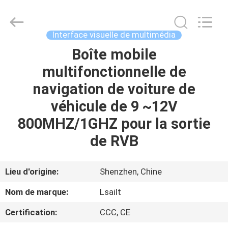
2026
Shenzhen
Xinsongxia
Automobile
Electron
Interface visuelle de multimédia
Co.,Ltd.
All
Rights
Boîte mobile
MAISON
Reserved.
multifonctionnelle de
PRODUITS
navigation de voiture de
véhicule de 9 ~12V
VIDÉOS
800MHZ/1GHZ pour la sortie
de RVB
AU
SUJET
Lieu d'origine:
Shenzhen, Chine
DE
Nom de marque:
Lsailt
NOUS
Certification:
CCC, CE