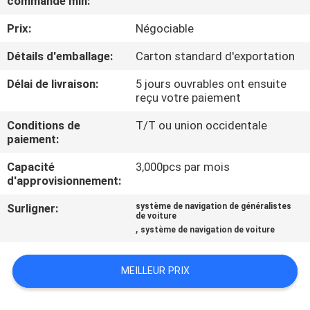
commande min:
VISITE
Prix:
Négociable
D'USINE
Détails d'emballage:
Carton standard d'exportation
CONTRÔLE
Délai de livraison:
5 jours ouvrables ont ensuite
DE
reçu votre paiement
QUALITÉ
Conditions de
T/T ou union occidentale
paiement:
CONTACTEZ-
Capacité
3,000pcs par mois
d'approvisionnement:
NOUS
Surligner:
système de navigation de généralistes
de voiture
,
système de navigation de voiture
NOUVELLES
MEILLEUR PRIX
CAS