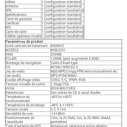
câbles
1 (configuration standard)
Antenne
1 (configuration standard)
SPK
1 (configuration facultative)
Spécifications
1 (configuration standard)
Carte de garantie
1 (configuration standard)
Certificat
1 (configuration standard)
MIC
1 (configuration facultative)
Carte de carte
1 (configuration facultative)
Câbles spéciaux muets
1 (configuration facultative)
Paramètres de produit
Unité centrale de traitement
800MHZ
MODÈLE
MSB2531
RAM
256MB
ÉCLAIR
128MB (peut augmenter à 8GB)
Stockage de navigation
Carte d'écart-type
OS
NOYAU WINCE6.0
Jeu de vidéo
Mp5/MPEG/mpg/PPA/wmv/mouvement etc.
Jeu audio
MP3/PCM/WMA/
Double affichage vidéo
CVBS, Y/C, YPbPr, RVB
Tension visuelle de sortie
1.0Vpp/75Ω
HVGA
800X480/CVBS
Retentissez
Son stéréo de CD à canal double
Température de
-40℃to +85℃
fonctionnement
Température de stockage
-40℃ à +100℃
Tension locale
C.C 9-16V
Sensibilité de voie
-161dBm
Positionnement de
10m, le 2D RMS, 5m, le 2D RMS, WAAS
l'exactitude
permettent
Type d'antenne de GPS
Antenne en céramique active externe