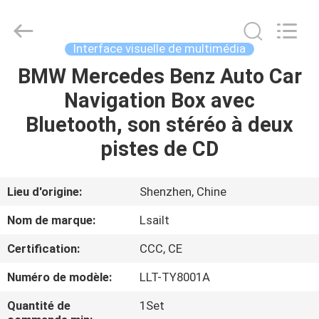
2026
Shenzhen
Xinsongxia
Automobile
Electron
Interface visuelle de multimédia
Co.,Ltd.
All
Rights
BMW Mercedes Benz Auto Car
MAISON
Reserved.
Navigation Box avec
PRODUITS
Bluetooth, son stéréo à deux
pistes de CD
VIDÉOS
Lieu d'origine:
Shenzhen, Chine
AU
Nom de marque:
Lsailt
SUJET
Certification:
CCC, CE
DE
Numéro de modèle:
LLT-TY8001A
NOUS
Quantité de
1Set