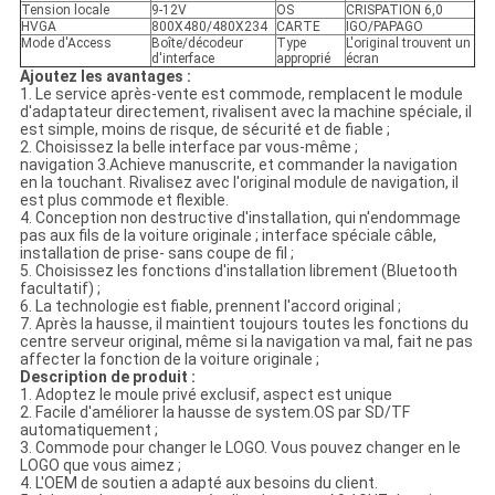
Tension locale
9-12V
OS
CRISPATION 6,0
HVGA
800X480/480X234
CARTE
IGO/PAPAGO
Mode d'Access
Boîte/décodeur
Type
L'original trouvent un
d'interface
approprié
écran
Ajoutez les avantages :
1. Le service après-vente est commode, remplacent le module
d'adaptateur directement, rivalisent avec la machine spéciale, il
est simple, moins de risque, de sécurité et de fiable ;
2. Choisissez la belle interface par vous-même ;
navigation 3.Achieve manuscrite, et commander la navigation
en la touchant. Rivalisez avec l'original module de navigation, il
est plus commode et flexible.
4. Conception non destructive d'installation, qui n'endommage
pas aux fils de la voiture originale ; interface spéciale câble,
installation de prise- sans coupe de fil ;
5. Choisissez les fonctions d'installation librement (Bluetooth
facultatif) ;
6. La technologie est fiable, prennent l'accord original ;
7. Après la hausse, il maintient toujours toutes les fonctions du
centre serveur original, même si la navigation va mal, fait ne pas
affecter la fonction de la voiture originale ;
Description de produit :
1. Adoptez le moule privé exclusif, aspect est unique
2. Facile d'améliorer la hausse de system.OS par SD/TF
automatiquement ;
3. Commode pour changer le LOGO. Vous pouvez changer en le
LOGO que vous aimez ;
4. L'OEM de soutien a adapté aux besoins du client.