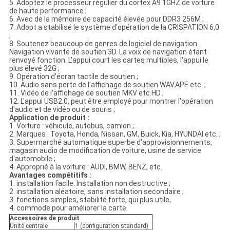
5. Adoptez le processeur régulier du cortex A9 1GHZ de voiture
de haute performance ;
6. Avec de la mémoire de capacité élevée pour DDR3 256M ;
7. Adopt a stabilisé le système d'opération de la CRISPATION 6,0
;
8. Soutenez beaucoup de genres de logiciel de navigation.
Navigation vivante de soutien 3D. La voix de navigation étant
renvoyé fonction. L'appui court les cartes multiples, l'appui le
plus élevé 32G ;
9. Opération d'écran tactile de soutien ;
10. Audio sans perte de l'affichage de soutien WAV.APE etc. ;
11. Vidéo de l'affichage de soutien MKV etc.HD ;
12. L'appui USB2.0, peut être employé pour montrer l'opération
d'audio et de vidéo ou de souris ;
Application de produit :
1. Voiture : véhicule, autobus, camion ;
2. Marques : Toyota, Honda, Nissan, GM, Buick, Kia, HYUNDAI etc. ;
3. Supermarché automatique superbe d'approvisionnements,
magasin audio de modification de voiture, usine de service
d'automobile ;
4. Approprié à la voiture : AUDI, BMW, BENZ, etc.
Avantages compétitifs :
1. installation facile. Installation non destructive ;
2. installation aléatoire, sans installation secondaire ;
3. fonctions simples, stabilité forte, qui plus utile,
4. commode pour améliorer la carte.
Accessoires de produit
Unité centrale
1 (configuration standard)