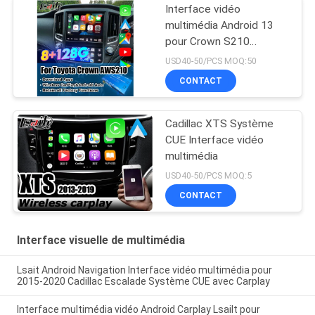
Interface vidéo
multimédia Android 13
pour Crown S210
AWS210 GRS210
USD40-50/PCS MOQ:50
GWS214 GWS215
CONTACT
Majesta Athlete Royal
Saloon Mise à niveau de
l'écran d'origine avec
Cadillac XTS Système
CarPlay sans fil
CUE Interface vidéo
multimédia
USD40-50/PCS MOQ:5
CONTACT
Interface visuelle de multimédia
Lsait Android Navigation Interface vidéo multimédia pour
2015-2020 Cadillac Escalade Système CUE avec Carplay
Interface multimédia vidéo Android Carplay Lsailt pour