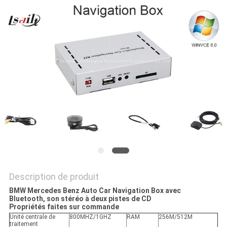
PLAN
DU
SITE
PRIVACY
POLICY
Description de produit
BMW Mercedes Benz Auto Car Navigation Box avec
Bluetooth, son stéréo à deux pistes de CD
Propriétés faites sur commande
Unité centrale de
800MHZ/1GHZ
RAM
256M/512M
traitement