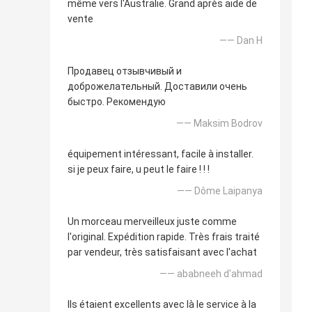
même vers l'Australie. Grand après aide de
vente
—— Dan H
Продавец отзывчивый и
доброжелательный. Доставили очень
быстро. Рекомендую
—— Maksim Bodrov
équipement intéressant, facile à installer.
si je peux faire, u peut le faire ! ! !
—— Dôme Laipanya
Un morceau merveilleux juste comme
l'original. Expédition rapide. Très frais traité
par vendeur, très satisfaisant avec l'achat
—— ababneeh d'ahmad
Ils étaient excellents avec là le service à la