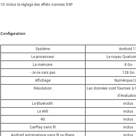
10- Inclus le réglage des effets sonores DSP.
Configuration
Système:
Android 1
Le processeur:
Le noyau Qualco
La mémoire:
8 Go
- Je ne sais pas.
128 Go
Affichage:
Numérique L
Résolution:
Les données sont fournies à l
d'évaluatio
Le Bluetooth:
inclus
Le Wifi:
inclus
4G:
inclus
CarPlay sans fil:
inclus
Android automatique sans fil ou filaire:
inclus