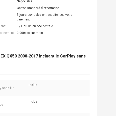
Négociable
Carton standard d'exportation
5 jours ouvrables ont ensuite reçu votre
paiement
ent:
T/T ou union occidentale
ionnement:
3,000pcs par mois
i EX QX50 2008-2017 Incluant le CarPlay sans
Inclus
 sans fil::
Inclus
e::