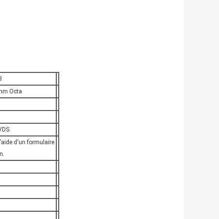
3
mm Octa
VDS
'aide d'un formulaire
n.