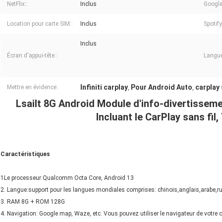
NetFlix::
Inclus
Google
Location pour carte SIM::
Inclus
Spotify 
Inclus
Écran d'appui-tête::
Langue
Infiniti carplay
Pour Android Auto
carplay 
Mettre en évidence:
,
,
Lsailt 8G Android Module d'info-divertisseme
Incluant le CarPlay sans fil
Caractéristiques
1Le processeur Qualcomm Octa Core, Android 13
2. Langue:support pour les langues mondiales comprises: chinois,anglais,arabe,rus
3. RAM 8G + ROM 128G
4. Navigation: Google map, Waze, etc. Vous pouvez utiliser le navigateur de votre c