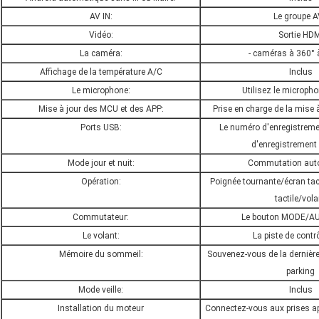
AV IN:
Le groupe 
Vidéo:
Sortie HDM
La caméra:
- caméras à 360° à
Affichage de la température A/C
Inclus
Le microphone:
Utilisez le micropho
Mise à jour des MCU et des APP:
Prise en charge de la mise à
Ports USB:
Le numéro d'enregistreme
d'enregistrement 
Mode jour et nuit:
Commutation aut
Opération:
Poignée tournante/écran tac
tactile/vola
Commutateur:
Le bouton MODE/AU
Le volant:
La piste de contrô
Mémoire du sommeil:
Souvenez-vous de la dernière
parking
Mode veille:
Inclus
Installation du moteur
Connectez-vous aux prises apr