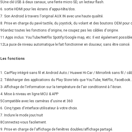
5Une clé USB à deux canaux, une fente micro SD, un lecteur flash.
6. sortie HDMI pour les écrans d'appui-tête/dos.
7. Son Android à travers l'original AUX IN avec une haute qualité.
8. Prise en charge du pavé tactile, du joystick, du volant et des boutons OEM pour 
9Gardez toutes les fonctions d'origine, ne coupez pas les câbles d'origine.
11.Apps inclus: YouTube/NetFlix Spotify/Google map, etc. Il est également possible
12La puce de niveau automatique le fait fonctionner en douceur, sans être coincé.
Les fonctions
1. CarPlay intégré sans fil et Android Auto / Huawei Hi-Car / Mirrorlink sans fil / câb
2. Télécharger des applications du Play Store tels que YouTube, NetFlix, FaceBook..
3- Affichage de l'information sur la température de l'air conditionné à l'écran.
4. Mise à niveau en ligne MCU & APP
5Compatible avec les caméras d'usine et 360
6. Cinq types d'interface utilisateur à votre choix.
7. Inclure le mode jour/nuit
8Connectez-vous facilement.
9. Prise en charge de l'affichage de fenêtres doubles/affichage partagé.