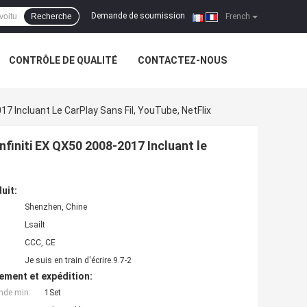
Demande de soumission
Recherche
|
French
CONTRÔLE DE QUALITÉ
CONTACTEZ-NOUS
17 Incluant Le CarPlay Sans Fil, YouTube, NetFlix
nfiniti EX QX50 2008-2017 Incluant le
uit:
Shenzhen, Chine
Lsailt
CCC, CE
Je suis en train d'écrire.9.7-2
ement et expédition:
nde min:
1Set