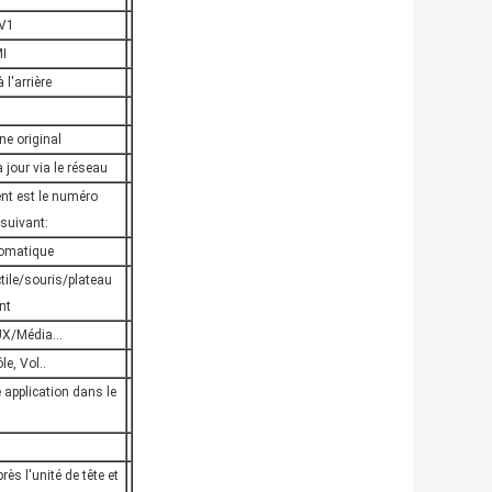
AV1
I
 l'arrière
ne original
 jour via le réseau
nt est le numéro
suivant:
omatique
tile/souris/plateau
nt
X/Média...
le, Vol..
 application dans le
ès l'unité de tête et