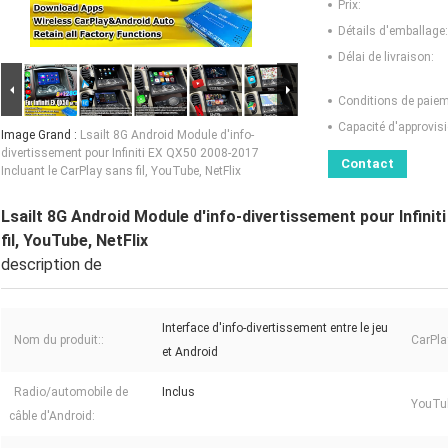
Prix:
Détails d'emballage:
Délai de livraison:
Conditions de paiem
Capacité d'approvis
Image Grand :
Lsailt 8G Android Module d'info-
divertissement pour Infiniti EX QX50 2008-2017
Contact
Incluant le CarPlay sans fil, YouTube, NetFlix
Lsailt 8G Android Module d'info-divertissement pour Infinit
fil, YouTube, NetFlix
description de
Interface d'info-divertissement entre le jeu
Nom du produit::
CarPlay
et Android
Radio/automobile de
Inclus
YouTub
câble d'Android: