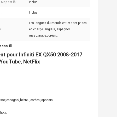
 Map est là.:
Inclus
::
Inclus
Les langues du monde entier sont prises
::
en charge: anglais, espagnol,
russo,arabe,coréen...
sans fil
nt pour Infiniti EX QX50 2008-2017
, YouTube, NetFlix
se,espagnol,hébreu,coréen,japonais.......
hoix.