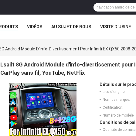
RODUITS
VIDÉOS
AU SUJET DE NOUS
VISITE D'USINE
CAS
 8G Android Module D'info-Divertissement Pour Infiniti EX QX50 2008-20
Lsailt 8G Android Module d'info-divertissement pour I
CarPlay sans fil, YouTube, NetFlix
Détails sur le prod
Lieu d'origine:
Nom de marque:
Certification:
Numéro de modèle:
Conditions de pai
Quantité de comma