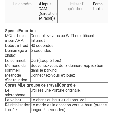
La caméra:
4 Input
Utiliser l'
Écran
CAM
opération:
tactile
((direction
et radar))
Spécial
Fonction
MCU et mise
Connectez-vous au WIFI en utilisant
à jour APP:
Internet
Début à froid
40 secondes
Démarrage à
6 secondes
chaud:
Le sommeil:
Oui ((Loop 5 fois)
Mémoire du
Souvenez-vous de la dernière application
sommeil
dans le parking
Méthode
Connectez-vous et jouez
d'installation
Corps M
Le groupe de travail
Contrôle
Le
Utilisez une voiture originale.
microphone:
Le volant:
Le chant du haut et du bas, Vol.
Réinitialisation
Le mode et la chanson vers le haut (presse
forcée
longue 5 secondes)