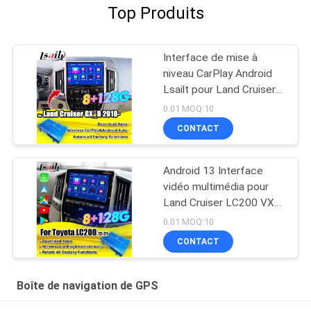
Top Produits
Interface de mise à
niveau CarPlay Android
Lsailt pour Land Cruiser
GX_R GXR 2020-2021
0.01 MOQ:10
Boîte de navigation GPS,
CONTACT
Module Android Auto
Android 13 Interface
vidéo multimédia pour
Land Cruiser LC200 VXR
VX GXL Sahara V8 2013-
0.01 MOQ:10
2021 Mise à niveau de
CONTACT
l'écran OEM avec CarPlay
sans fil,YouTube
Boîte de navigation de GPS