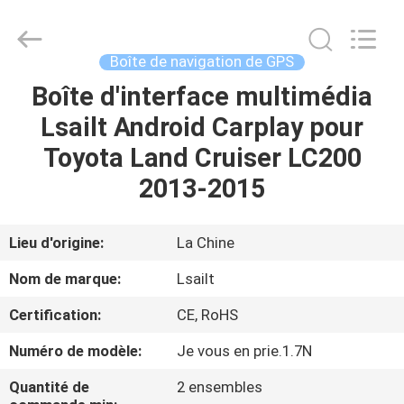
2026
Shenzhen
Xinsongxia
Automobile
Electron
Boîte de navigation de GPS
Co.,Ltd.
All
Rights
Boîte d'interface multimédia
MAISON
Reserved.
Lsailt Android Carplay pour
PRODUITS
Toyota Land Cruiser LC200
2013-2015
VIDÉOS
Lieu d'origine:
La Chine
AU
Nom de marque:
Lsailt
SUJET
Certification:
CE, RoHS
DE
Numéro de modèle:
Je vous en prie.1.7N
NOUS
Quantité de
2 ensembles