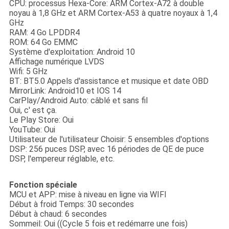
CPU: processus Hexa-Core: ARM Cortex-A72 à double
noyau à 1,8 GHz et ARM Cortex-A53 à quatre noyaux à 1,4
GHz
RAM: 4 Go LPDDR4
ROM: 64 Go EMMC
Système d'exploitation: Android 10
Affichage numérique LVDS
Wifi: 5 GHz
BT: BT5.0 Appels d'assistance et musique et date OBD
MirrorLink: Android10 et IOS 14
CarPlay/Android Auto: câblé et sans fil
Oui, c' est ça.
Le Play Store: Oui
YouTube: Oui
Utilisateur de l'utilisateur Choisir: 5 ensembles d'options
DSP: 256 puces DSP, avec 16 périodes de QE de puce
DSP, l'empereur réglable, etc.
Fonction spéciale
MCU et APP: mise à niveau en ligne via WIFI
Début à froid Temps: 30 secondes
Début à chaud: 6 secondes
Sommeil: Oui ((Cycle 5 fois et redémarre une fois)