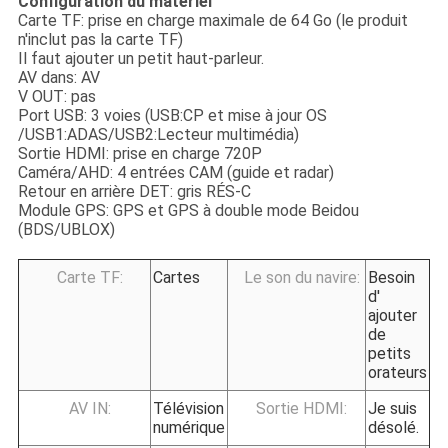
Configuration du matériel
Carte TF: prise en charge maximale de 64 Go (le produit
n'inclut pas la carte TF)
Il faut ajouter un petit haut-parleur.
AV dans: AV
V OUT: pas
Port USB: 3 voies (USB:CP et mise à jour OS
/USB1:ADAS/USB2:Lecteur multimédia)
Sortie HDMI: prise en charge 720P
Caméra/AHD: 4 entrées CAM (guide et radar)
Retour en arrière DET: gris RÉS-C
Module GPS: GPS et GPS à double mode Beidou
(BDS/UBLOX)
Carte TF:
Cartes
Le son du navire:
Besoin
d'
ajouter
de
petits
orateurs
AV IN:
Télévision
Sortie HDMI:
Je suis
numérique
désolé.