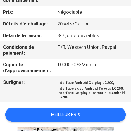
commande min:
VISITE
Prix:
Négociable
D'USINE
Détails d'emballage:
20sets/Carton
CONTRÔLE
Délai de livraison:
3-7 jours ouvrables
DE
Conditions de
T/T, Western Union, Paypal
QUALITÉ
paiement:
Capacité
10000PCS/Month
CONTACTEZ-
d'approvisionnement:
NOUS
Surligner:
,
Interface Android Carplay LC200
,
Interface vidéo Android Toyota LC200
Interface Carplay automatique Android
LC200
NOUVELLES
MEILLEUR PRIX
CAS