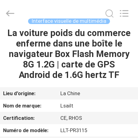
2026
Shenzhen
Xinsongxia
Automobile
Electron
Interface visuelle de multimédia
Co.,Ltd.
All
Rights
La voiture poids du commerce
MAISON
Reserved.
enferme dans une boîte le
PRODUITS
navigateur Box Flash Memory
8G 1.2G | carte de GPS
VIDÉOS
Android de 1.6G hertz TF
AU
Lieu d'origine:
La Chine
SUJET
Nom de marque:
Lsailt
DE
Certification:
CE, RHOS
NOUS
Numéro de modèle:
LLT-PR3115