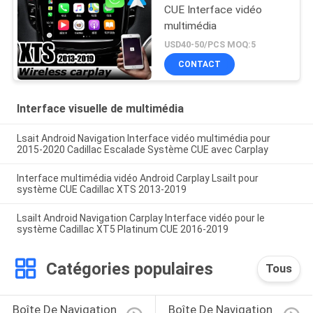
CarPlay sans fil
CUE Interface vidéo
multimédia
USD40-50/PCS MOQ:5
CONTACT
Interface visuelle de multimédia
Lsait Android Navigation Interface vidéo multimédia pour
2015-2020 Cadillac Escalade Système CUE avec Carplay
Interface multimédia vidéo Android Carplay Lsailt pour
système CUE Cadillac XTS 2013-2019
Lsailt Android Navigation Carplay Interface vidéo pour le
système Cadillac XT5 Platinum CUE 2016-2019
Catégories populaires
Tous
Boîte De Navigation 
Boîte De Navigation 