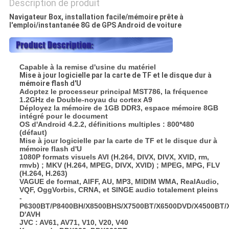
Description de produit
Navigateur Box, installation facile/mémoire prête à
l'emploi/instantanée 8G de GPS Android de voiture
Capable à la remise d'usine du matériel
Mise à jour logicielle par la carte de TF et le disque dur à
mémoire flash d'U
Adoptez le processeur principal MST786, la fréquence
1.2GHz de Double-noyau du cortex A9
Déployez la mémoire de 1GB DDR3, espace mémoire 8GB
intégré pour le document
OS d'Android 4.2.2, définitions multiples : 800*480
(défaut)
Mise à jour logicielle par la carte de TF et le disque dur à
mémoire flash d'U
1080P formats visuels AVI (H.264, DIVX, DIVX, XVID, rm,
rmvb) ; MKV (H.264, MPEG, DIVX, XVID) ; MPEG, MPG, FLV
(H.264, H.263)
VAGUE de format, AIFF, AU, MP3, MIDIM WMA, RealAudio,
VQF, OggVorbis, CRNA, et SINGE audio totalement pleins
‐
P6300BT/P8400BH/X8500BHS/X7500BT/X6500DVD/X4500BT/X2
D'AVH
JVC : AV61, AV71, V10, V20, V40