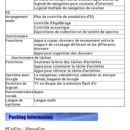
logiciel de navigation pour soutenir, d'Internet)
Logiciel multiple de navigation de soutien
EQ
Arrangement
Plus de contrôle de simulation d'EQ
audio
contrôle d'équilibrage
Contrôle acoustique
Expositions de collection et de variété de spectre
Gestionnaire
Fonctions
Appui à copier, dossiers de mouvement entre le
support de stockage différent et les différents
dossiers
Appui pour supprimer des dossiers
Gestionnaire de tâches
Fonctions
Soutenez la liste des tâches d'activités
Appui pour commuter la tâche d'activités
Appui pour clôturer la tâche d'activités
Système avec
Le navigateur, calculatrice, calendrier et envoyer
Google
l'email, magasin de Google
Évolution de
TF ou disque dur à mémoire flash d'U
logiciel
Reconnaissance
Appui
vocale
Langue de
Langue multi
système
PCs/Ctn : 20pcs/Ctn