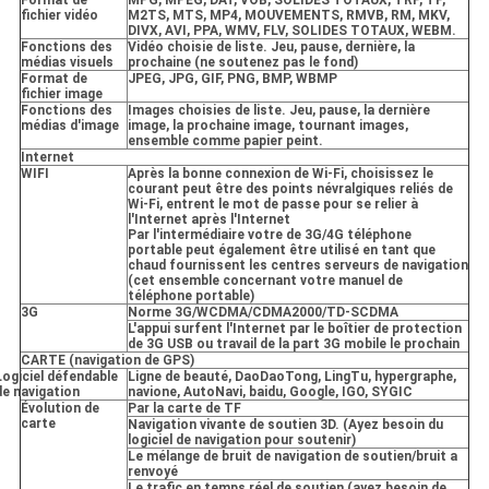
fichier vidéo
M2TS, MTS, MP4, MOUVEMENTS, RMVB, RM, MKV,
DIVX, AVI, PPA, WMV, FLV, SOLIDES TOTAUX, WEBM.
Fonctions des
Vidéo choisie de liste. Jeu, pause, dernière, la
médias visuels
prochaine (ne soutenez pas le fond)
Format de
JPEG, JPG, GIF, PNG, BMP, WBMP
fichier image
Fonctions des
Images choisies de liste. Jeu, pause, la dernière
médias d'image
image, la prochaine image, tournant images,
ensemble comme papier peint.
Internet
WIFI
Après la bonne connexion de Wi-Fi, choisissez le
courant peut être des points névralgiques reliés de
Wi-Fi, entrent le mot de passe pour se relier à
l'Internet après l'Internet
Par l'intermédiaire votre de 3G/4G téléphone
portable peut également être utilisé en tant que
chaud fournissent les centres serveurs de navigation
(cet ensemble concernant votre manuel de
téléphone portable)
3G
Norme 3G/WCDMA/CDMA2000/TD-SCDMA
L'appui surfent l'Internet par le boîtier de protection
de 3G USB ou travail de la part 3G mobile le prochain
CARTE (navigation de GPS)
Logiciel défendable
Ligne de beauté, DaoDaoTong, LingTu, hypergraphe,
de navigation
navione, AutoNavi, baidu, Google, IGO, SYGIC
Évolution de
Par la carte de TF
carte
Navigation vivante de soutien 3D. (Ayez besoin du
logiciel de navigation pour soutenir)
Le mélange de bruit de navigation de soutien/bruit a
renvoyé
Le trafic en temps réel de soutien (ayez besoin de