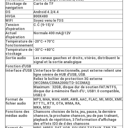
Stockage de
Carte de TF
navigation
OS
Android 4.2/4.4
HVGA
800X480
WIFI
Soyez venu le l'OS
Tension
C.C (9-15) V
d'opération
Actuel
Normale 400 mA@12V
d'opération
Température de
-20°C-+70°C
fonctionnement
Température de
-30°C-+80°C
stockage
Sortie audio
Les canaux gauches et droits, stéréo, distribuent le
signal et la sortie analogique
Fonction d'USB
Interface d'USB
L'interface bi-directionnelle, peut externe relient une
ligne sévère de HUB d'USB, USB.
Reliez le boîtier de protection 3G externe
(WCDMA/CDMA2000/TD-SCDMA))
Maximum : 32GB, disque dur de soutien FAT/NTFS,
disque dur à mémoire flash d'U ; USB1.0 compatible,
USB2.0
Format de
MP3, M4A, WAV, AMR, AWB, AAC, FLAC, MI, MIDI, XMF,
fichier audio
RTTTL, RTX, OTA, WMA, RA,
MKA, M3U
Fonctions des
Chansons choisies de liste, jeu, pause, la dernière
médias audio
chanson, la prochaine chanson, jeu de pas traînant,
playback de répétition, 3 l'information d'affichage
des effets ID3 de d des chansons
Format de
MPG, MPEG, DAT, VOB, SOLIDES TOTAUX, TRP, TP,