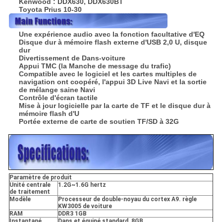
Kenwood : DDX630, DDX630BT
Toyota Prius 10-30
Une expérience audio avec la fonction facultative d'EQ
Disque dur à mémoire flash externe d'USB 2,0 U, disque
dur
Divertissement de Dans-voiture
Appui TMC (la Manche de message du trafic)
Compatible avec le logiciel et les cartes multiples de
navigation ont coopéré, l'appui 3D Live Navi et la sortie
de mélange saine Navi
Contrôle d'écran tactile
Mise à jour logicielle par la carte de TF et le disque dur à
mémoire flash d'U
Portée externe de carte de soutien TF/SD à 32G
Paramètre de produit
Unité centrale
1.2G~1.6G hertz
de traitement
Modèle
Processeur de double-noyau du cortex A9. règle
KW3005 de voiture
RAM
DDR3 1GB
Instantané
Dans et équipé standard, 8GB,