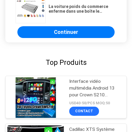
La voiture poids du commerce
enferme dans une boîte le
navigateur Box Flash Memory 8G
1.2G | carte de GPS Android de
1.6G hertz TF
Continuer
Top Produits
Interface vidéo
multimédia Android 13
pour Crown S210
AWS210 GRS210
USD40-50/PCS MOQ:50
GWS214 GWS215
CONTACT
Majesta Athlete Royal
Saloon Mise à niveau de
l'écran d'origine avec
Cadillac XTS Système