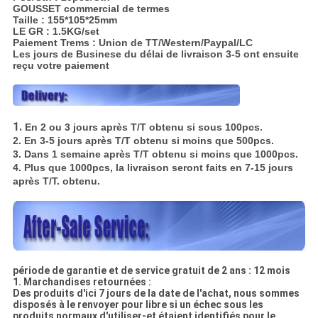
GOUSSET commercial de termes
Taille : 155*105*25mm
LE GR : 1.5KG/set
Paiement Trems : Union de TT/Western/Paypal/LC
Les jours de Businese du délai de livraison 3-5 ont ensuite
reçu votre paiement
1.
En 2 ou 3 jours après T/T obtenu si sous 100pcs.
2. En 3-5 jours après T/T obtenu si moins que 500pcs.
3. Dans 1 semaine après T/T obtenu si moins que 1000pcs.
4. Plus que 1000pcs, la livraison seront faits en 7-15 jours
après T/T. obtenu.
période de garantie et de service gratuit de 2 ans : 12 mois
1.
Marchandises retournées :
Des produits d'ici 7 jours de la date de l'achat, nous sommes
disposés à le renvoyer pour libre si un échec sous les
produits normaux d'utiliser-et étaient identifiés pour le