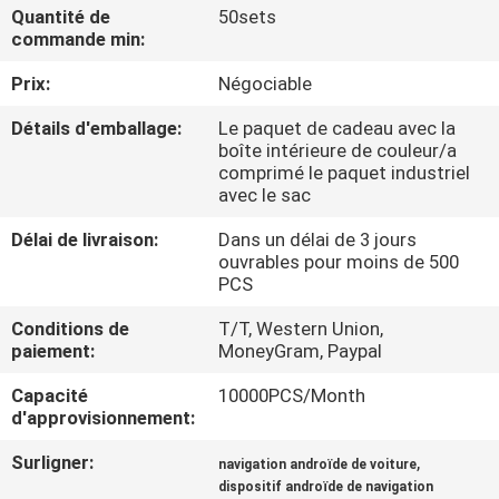
VISITE
Quantité de
50sets
commande min:
D'USINE
Prix:
Négociable
CONTRÔLE
Détails d'emballage:
Le paquet de cadeau avec la
boîte intérieure de couleur/a
DE
comprimé le paquet industriel
QUALITÉ
avec le sac
Délai de livraison:
Dans un délai de 3 jours
ouvrables pour moins de 500
CONTACTEZ-
PCS
NOUS
Conditions de
T/T, Western Union,
paiement:
MoneyGram, Paypal
NOUVELLES
Capacité
10000PCS/Month
d'approvisionnement:
CAS
Surligner:
,
navigation androïde de voiture
dispositif androïde de navigation