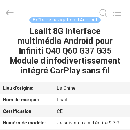
2026
Shenzhen
Xinsongxia
Automobile
Electron
Boîte de navigation d'Android
Co.,Ltd.
All
Rights
Lsailt 8G Interface
MAISON
Reserved.
multimédia Android pour
PRODUITS
Infiniti Q40 Q60 G37 G35
Module d'infodivertissement
VIDÉOS
intégré CarPlay sans fil
AU
Lieu d'origine:
La Chine
SUJET
Nom de marque:
Lsailt
DE
Certification:
CE
NOUS
Numéro de modèle:
Je suis en train d'écrire.9.7-2