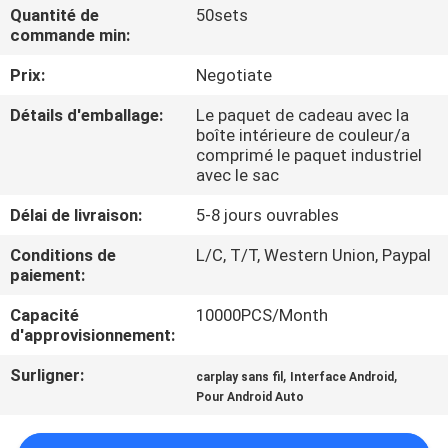
VISITE
Quantité de
50sets
commande min:
D'USINE
Prix:
Negotiate
CONTRÔLE
Détails d'emballage:
Le paquet de cadeau avec la
boîte intérieure de couleur/a
DE
comprimé le paquet industriel
QUALITÉ
avec le sac
Délai de livraison:
5-8 jours ouvrables
CONTACTEZ-
Conditions de
L/C, T/T, Western Union, Paypal
NOUS
paiement:
Capacité
10000PCS/Month
d'approvisionnement:
NOUVELLES
Surligner:
,
,
carplay sans fil
Interface Android
Pour Android Auto
CAS