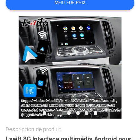
MEILLEUR PRIX
PLAN
DU
SITE
PRIVACY
POLICY
Description de produit
Lsailt 8G Interface multimédia Android pour