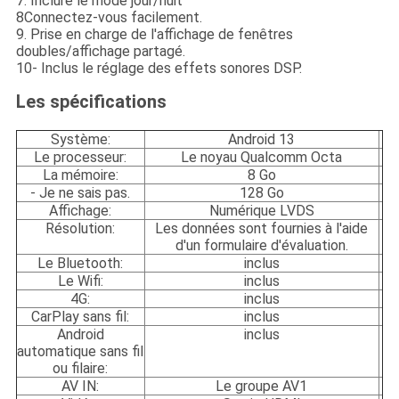
7. Inclure le mode jour/nuit
8Connectez-vous facilement.
9. Prise en charge de l'affichage de fenêtres
doubles/affichage partagé.
10- Inclus le réglage des effets sonores DSP.
Les spécifications
Système:
Android 13
Le processeur:
Le noyau Qualcomm Octa
La mémoire:
8 Go
- Je ne sais pas.
128 Go
Affichage:
Numérique LVDS
Résolution:
Les données sont fournies à l'aide
d'un formulaire d'évaluation.
Le Bluetooth:
inclus
Le Wifi:
inclus
4G:
inclus
CarPlay sans fil:
inclus
Android
inclus
automatique sans fil
ou filaire:
AV IN:
Le groupe AV1