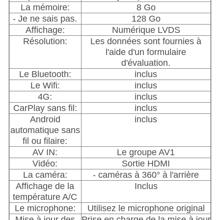
La mémoire:
8 Go
- Je ne sais pas.
128 Go
Affichage:
Numérique LVDS
Résolution:
Les données sont fournies à
l'aide d'un formulaire
d'évaluation.
Le Bluetooth:
inclus
Le Wifi:
inclus
4G:
inclus
CarPlay sans fil:
inclus
Android
inclus
automatique sans
fil ou filaire:
AV IN:
Le groupe AV1
Vidéo:
Sortie HDMI
La caméra:
- caméras à 360° à l'arrière
Affichage de la
Inclus
température A/C
Le microphone:
Utilisez le microphone original
Mise à jour des
Prise en charge de la mise à jour