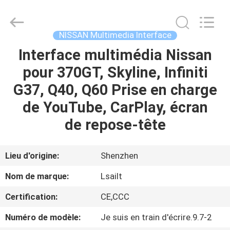
2026
Shenzhen
Xinsongxia
Automobile
Electron
NISSAN Multimedia Interface
Co.,Ltd.
All
Rights
Interface multimédia Nissan
MAISON
Reserved.
pour 370GT, Skyline, Infiniti
PRODUITS
G37, Q40, Q60 Prise en charge
de YouTube, CarPlay, écran
VIDÉOS
de repose-tête
AU
Lieu d'origine:
Shenzhen
SUJET
Nom de marque:
Lsailt
DE
Certification:
CE,CCC
NOUS
Numéro de modèle:
Je suis en train d'écrire.9.7-2