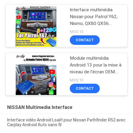
Interface multimédia
Nissan pour Patrol Y62,
Nismo, QX80 QX56
2013-2021 Mise à niveau
MOQ:10
de l'écran OEM avec
CONTACT
CarPlay sans fil, Android
Auto, YouTube
Module multimédia
Android 13 pour la mise à
niveau de l'écran OEM
Armada Patrol Y62 Quest
MOQ:10
avec CarPlay sans fil,
CONTACT
YouTube, Google Maps
NISSAN Multimedia Interface
Interface vidéo Android Lsailt pour Nissan Pathfinder R52 avec
Carplay Android Auto sans fil