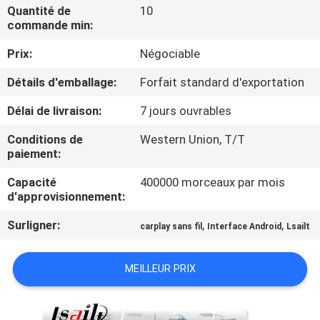
VISITE
Quantité de
10
commande min:
D'USINE
Prix:
Négociable
CONTRÔLE
Détails d'emballage:
Forfait standard d'exportation
DE
Délai de livraison:
7 jours ouvrables
QUALITÉ
Conditions de
Western Union, T/T
paiement:
CONTACTEZ-
Capacité
400000 morceaux par mois
NOUS
d'approvisionnement:
Surligner:
,
,
carplay sans fil
Interface Android
Lsailt
NOUVELLES
MEILLEUR PRIX
CAS