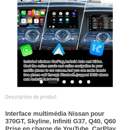
PLAN
DU
SITE
PRIVACY
POLICY
Description de produit
Interface multimédia Nissan pour
370GT, Skyline, Infiniti G37, Q40, Q60
Prise en charge de YouTube, CarPlay,