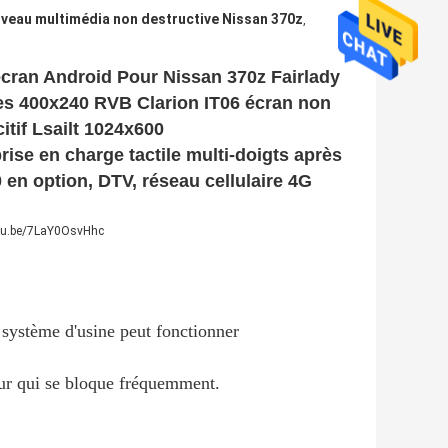
iveau multimédia non destructive Nissan 370z
,
écran Android Pour Nissan 370z Fairlady
ces 400x240 RVB Clarion IT06 écran non
citif Lsailt 1024x600
rise en charge tactile multi-doigts après
en option, DTV, réseau cellulaire 4G
utu.be/7LaY0OsvHhc
 système d'usine peut fonctionner
ur qui se bloque fréquemment.