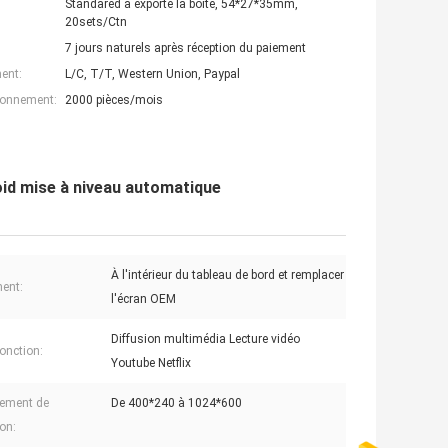
Standared a exporté la boîte, 54*27*35mm,
20sets/Ctn
7 jours naturels après réception du paiement
ent:
L/C, T/T, Western Union, Paypal
ionnement:
2000 pièces/mois
oid mise à niveau automatique
À l'intérieur du tableau de bord et remplacer
ent:
l'écran OEM
Diffusion multimédia Lecture vidéo
fonction:
Youtube Netflix
ement de
De 400*240 à 1024*600
ion: