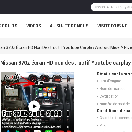
RODUITS
VIDÉOS
AU SUJET DE NOUS
VISITE D'USINE
CAS
san 370z Écran HD Non Destructif Youtube Carplay Android Mise À Ni
Nissan 370z écran HD non destructif Youtube carplay
Détails sur le prod
Lieu d'origine:
Nom de marque:
Certification:
Numéro de modèle:
Conditions de pai
Quantité de comma
Prix: