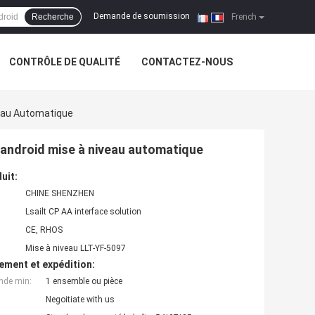
Demande de soumission
Recherche
|
French
CONTRÔLE DE QUALITÉ
CONTACTEZ-NOUS
veau Automatique
 android mise à niveau automatique
uit:
CHINE SHENZHEN
Lsailt CP AA interface solution
CE, RHOS
Mise à niveau LLT-YF-5097
ement et expédition:
nde min:
1 ensemble ou pièce
Negoitiate with us