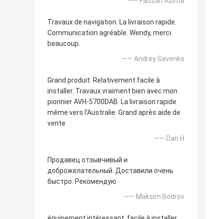
—— Fauzan Azima
Travaux de navigation. La livraison rapide.
Communication agréable. Wendy, merci
beaucoup.
—— Andrey Savenko
Grand produit. Relativement facile à
installer. Travaux vraiment bien avec mon
pionnier AVH-5700DAB. La livraison rapide
même vers l'Australie. Grand après aide de
vente
—— Dan H
Продавец отзывчивый и
доброжелательный. Доставили очень
быстро. Рекомендую
—— Maksim Bodrov
équipement intéressant, facile à installer.