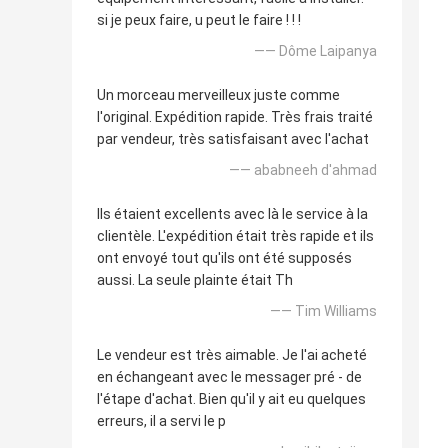
si je peux faire, u peut le faire ! ! !
—— Dôme Laipanya
Un morceau merveilleux juste comme
l'original. Expédition rapide. Très frais traité
par vendeur, très satisfaisant avec l'achat
—— ababneeh d'ahmad
Ils étaient excellents avec là le service à la
clientèle. L'expédition était très rapide et ils
ont envoyé tout qu'ils ont été supposés
aussi. La seule plainte était Th
—— Tim Williams
Le vendeur est très aimable. Je l'ai acheté
en échangeant avec le messager pré - de
l'étape d'achat. Bien qu'il y ait eu quelques
erreurs, il a servi le p