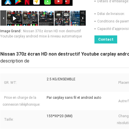
Détails d'emballage:
Délai de livraison:
Conditions de paiem
Capacité d'approvis
Image Grand :
Nissan 370z écran HD non destructif
Youtube carplay android mise à niveau automatique
Contact
Nissan 370z écran HD non destructif Youtube carplay andr
description de
2.5 KG/ENSEMBLE
GR. WT:
Placem
Prise en charge de la
Par carplay sans fil et android auto
Autre 
connexion téléphonique:
155*90*20 (MM)
Chang
Taille:
résolut