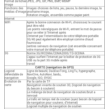
Format de fichier
JPEG, JPG, GIF, PNG, BMP, WBMP
image
Fonctions des
Images choisies de liste, jeu, pause, la dernière image, la
médias d'image
prochaine image,
Rotation images, ensemble comme papier peint.
Internet
WIFI
Après la bonne connexion de Wi-Fi, choisissez le courant
peut être relié
Les points névralgiques de Wi-Fi, entrent le mot de passe
pour se relier à l'Internet après
L'Internet par l'intermédiaire de votre téléphone portable
3G/4G peut également être employé comme chaud
fournissez
centres serveurs de navigation (cet ensemble concernant
votre manuel de téléphone portable)
3G
Norme 3G/WCDMA/CDMA2000/TD-SCDMA
L'appui surfent l'Internet par le boîtier de protection de 3G
USB ou la part 3G mobile après
travail
CARTE (navigation de GPS)
Logiciel
Ligne de beauté, DaoDaoTong, LingTu, hypergraphe,
défendable de
NaviOne, AutoNavi, baidu,
navigation
Google, IGO, SYGIC
Évolution de
Par la carte de TF
carte
Navigation vivante de soutien 3D, (logiciel de navigation
du besoin à soutenir)
Le mélange de bruit de navigation de soutien/bruit a
renvoyé
Le trafic en temps réel de soutien (ayez besoin de logiciel
de navigation pour soutenir, d'Internet)
Logiciel multiple de navigation de soutien