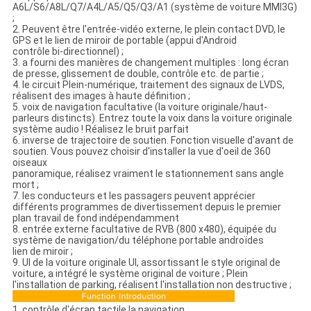
A6L/S6/A8L/Q7/A4L/A5/Q5/Q3/A1 (système de voiture MMI3G)
;
2. Peuvent être l'entrée-vidéo externe, le plein contact DVD, le
GPS et le lien de miroir de portable (appui d'Android
contrôle bi-directionnel) ;
3. a fourni des manières de changement multiples : long écran
de presse, glissement de double, contrôle etc. de partie ;
4. le circuit Plein-numérique, traitement des signaux de LVDS,
réalisent des images à haute définition ;
5. voix de navigation facultative (la voiture originale/haut-
parleurs distincts). Entrez toute la voix dans la voiture originale
système audio ! Réalisez le bruit parfait
6. inverse de trajectoire de soutien. Fonction visuelle d'avant de
soutien. Vous pouvez choisir d'installer la vue d'oeil de 360
oiseaux
panoramique, réalisez vraiment le stationnement sans angle
mort ;
7. les conducteurs et les passagers peuvent apprécier
différents programmes de divertissement depuis le premier
plan travail de fond indépendamment
8. entrée externe facultative de RVB (800 x480), équipée du
système de navigation/du téléphone portable androïdes
lien de miroir ;
9. UI de la voiture originale UI, assortissant le style original de
voiture, a intégré le système original de voiture ; Plein
l'installation de parking, réalisent l'installation non destructive ;
1. contrôle d'écran tactile la navigation