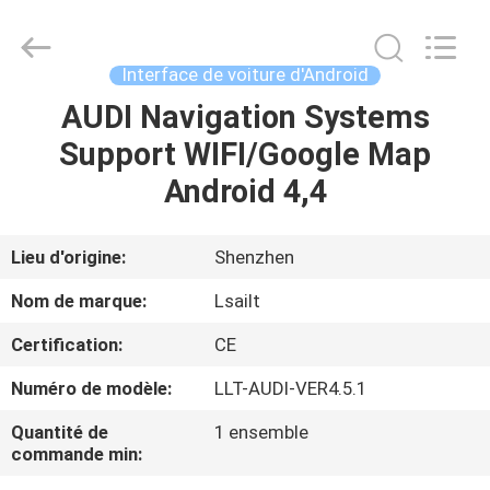
2026
Shenzhen
Xinsongxia
Automobile
Electron
Interface de voiture d'Android
Co.,Ltd.
All
Rights
AUDI Navigation Systems
MAISON
Reserved.
Support WIFI/Google Map
PRODUITS
Android 4,4
VIDÉOS
Lieu d'origine:
Shenzhen
Nom de marque:
Lsailt
AU
Certification:
CE
SUJET
Numéro de modèle:
LLT-AUDI-VER4.5.1
DE
NOUS
Quantité de
1 ensemble
commande min: