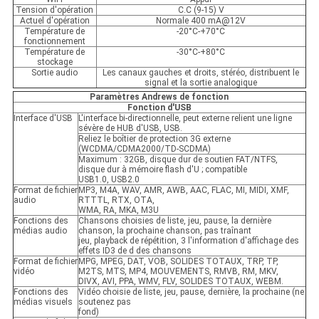
Tension d'opération
C.C (9-15) V
Actuel d'opération
Normale 400 mA@12V
Température de
-20°C-+70°C
fonctionnement
Température de
-30°C-+80°C
stockage
Sortie audio
Les canaux gauches et droits, stéréo, distribuent le
signal et la sortie analogique
Paramètres Andrews de fonction
Fonction d'USB
Interface d'USB
L'interface bi-directionnelle, peut externe relient une ligne
sévère de HUB d'USB, USB.
Reliez le boîtier de protection 3G externe
(WCDMA/CDMA2000/TD-SCDMA)
Maximum : 32GB, disque dur de soutien FAT/NTFS,
disque dur à mémoire flash d'U ; compatible
USB1.0, USB2.0
Format de fichier
MP3, M4A, WAV, AMR, AWB, AAC, FLAC, MI, MIDI, XMF,
audio
RTTTL, RTX, OTA,
WMA, RA, MKA, M3U
Fonctions des
Chansons choisies de liste, jeu, pause, la dernière
médias audio
chanson, la prochaine chanson, pas traînant
jeu, playback de répétition, 3 l'information d'affichage des
effets ID3 de d des chansons
Format de fichier
MPG, MPEG, DAT, VOB, SOLIDES TOTAUX, TRP, TP,
vidéo
M2TS, MTS, MP4, MOUVEMENTS, RMVB, RM, MKV,
DIVX, AVI, PPA, WMV, FLV, SOLIDES TOTAUX, WEBM.
Fonctions des
Vidéo choisie de liste, jeu, pause, dernière, la prochaine (ne
médias visuels
soutenez pas
fond)