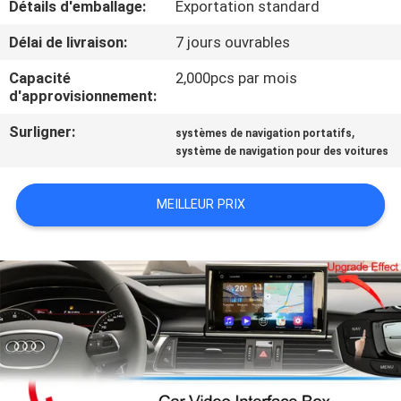
Détails d'emballage:
Exportation standard
VISITE
D'USINE
Délai de livraison:
7 jours ouvrables
Capacité
2,000pcs par mois
CONTRÔLE
d'approvisionnement:
DE
Surligner:
,
systèmes de navigation portatifs
système de navigation pour des voitures
QUALITÉ
MEILLEUR PRIX
CONTACTEZ-
NOUS
NOUVELLES
CAS