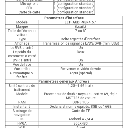
Microphone
1 (configuration standard)
SPK
1 (configuration standard)
Carte de carte
1 (configuration standard)
Paramètres d'interface
Modèle
LLT- AUDI-VER4.5.1
Marque
(Lsailt)
Taille de l'écran de
7 ou 8"
voiture
Type
Boîte argentée d'interface
Affichage
Transmission de signal de LVDS/GVIF (mini USB)
Le RVB a entré
Un
Le poids du
Deux
commerce a entré
DVR a entré
Un
Vue de face
Un
Vue arrière
Renverser et vidéo de voie
Automatique ou
Appui (spécial)
fenêtre
Paramètres généraux Andrews
Unité centrale de
1.2G~1.6G hertz
traitement
Modèle
Processeur de double-noyau du cortex A9, règle
MST786 de voiture
RAM
DDR3 1GB
Instantané
Dedans et norme équipés, 8GB ou 16GB
Stockage de
Carte de TF
navigation
OS
Android 4.2/4.4
HVGA
800X480
WIFI
Appui