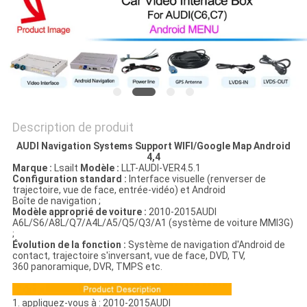
PLAN
DU
SITE
PRIVACY
POLICY
Description de produit
AUDI Navigation Systems Support WIFI/Google Map Android
4,4
Marque :
Lsailt
Modèle :
LLT-AUDI-VER4.5.1
Configuration standard :
Interface visuelle (renverser de
trajectoire, vue de face, entrée-vidéo) et Android
Boîte de navigation ;
Modèle approprié de voiture :
2010-2015AUDI
A6L/S6/A8L/Q7/A4L/A5/Q5/Q3/A1 (système de voiture MMI3G)
;
Évolution de la fonction :
Système de navigation d'Android de
contact, trajectoire s'inversant, vue de face, DVD, TV,
360 panoramique, DVR, TMPS etc.
1. appliquez-vous à : 2010-2015AUDI