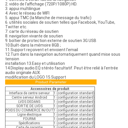
2. vidéo de l'affichage (720P/1080P) HD.
3. appui multilingue
4. Avec le réseau de WIFI
5. appui TMC (la Manche de message du trafic)
6. utilités sociales de soutien telles que Facebook, YouTube,
Twitter etc.
7. carte du réseau de soutien
8. navigation vivante de soutien
9. boîtier de protection externe de soutien 3G USB
10.Built-dans la mémoire 8GB ;
11.Support reçoivent et envoient l'email
12.Turn dans la navigation automatiquement quand mise sous
tension
installation 13.Easy et utilisation
14.Display audio.EQ stéréo facultatif. Peut être relié à l'entrée
audio originale AUX.
modification du LOGO 15.Support
Accessoires de produit
Interface de centre serveur
1 (configuration standard)
Centre serveur Android
1 (configuration standard)
LVDS DEDANS
1 (configuration standard)
SORTIE DE LVDS
1 (configuration standard)
POIDS DU COMMERCE IN/OUT
1 (configuration standard)
Ligne électrique
1 (configuration standard)
FOURMI
1 (configuration standard)
Spécifications
1 (configuration standard)
Carte de garantie
1 (configuration standard)