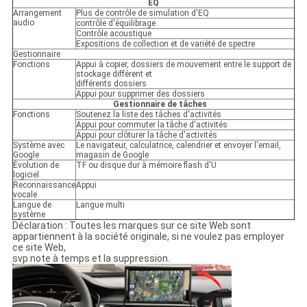
EQ
Arrangement
Plus de contrôle de simulation d'EQ
audio
contrôle d'équilibrage
Contrôle acoustique
Expositions de collection et de variété de spectre
Gestionnaire
Fonctions
Appui à copier, dossiers de mouvement entre le support de
stockage différent et
différents dossiers
Appui pour supprimer des dossiers
Gestionnaire de tâches
Fonctions
Soutenez la liste des tâches d'activités
Appui pour commuter la tâche d'activités
Appui pour clôturer la tâche d'activités
Système avec
Le navigateur, calculatrice, calendrier et envoyer l'email,
Google
magasin de Google
Évolution de
TF ou disque dur à mémoire flash d'U
logiciel
Reconnaissance
Appui
vocale
Langue de
Langue multi
système
Déclaration : Toutes les marques sur ce site Web sont
appartiennent à la société originale, si ne voulez pas employer
ce site Web,
svp note à temps et la suppression.