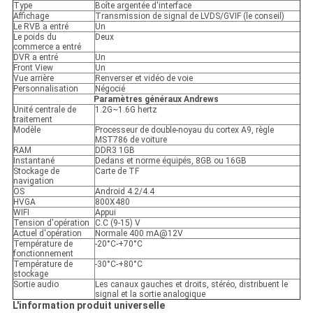
Type
Boîte argentée d'interface
Affichage
Transmission de signal de LVDS/GVIF (le conseil)
Le RVB a entré
Un
Le poids du
Deux
commerce a entré
DVR a entré
Un
Front View
Un
Vue arrière
Renverser et vidéo de voie
Personnalisation
Négocié
Paramètres généraux Andrews
Unité centrale de
1.2G~1.6G hertz
traitement
Modèle
Processeur de double-noyau du cortex A9, règle
MST786 de voiture
RAM
DDR3 1GB
Instantané
Dedans et norme équipés, 8GB ou 16GB
Stockage de
Carte de TF
navigation
OS
Android 4.2/4.4
HVGA
800X480
WIFI
Appui
Tension d'opération
C.C (9-15) V
Actuel d'opération
Normale 400 mA@12V
Température de
-20°C-+70°C
fonctionnement
Température de
-30°C-+80°C
stockage
Sortie audio
Les canaux gauches et droits, stéréo, distribuent le
signal et la sortie analogique
L'information produit universelle