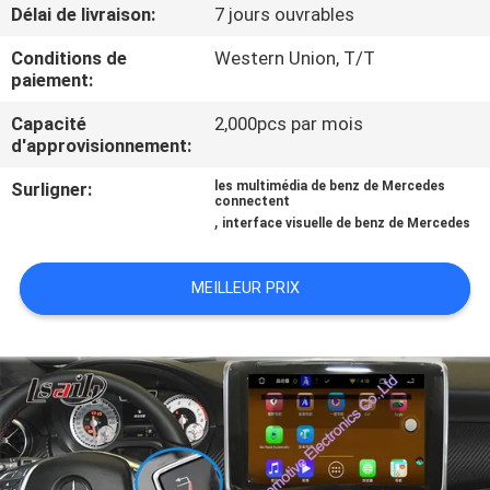
VISITE
Délai de livraison:
7 jours ouvrables
D'USINE
Conditions de
Western Union, T/T
paiement:
CONTRÔLE
Capacité
2,000pcs par mois
d'approvisionnement:
DE
Surligner:
les multimédia de benz de Mercedes
QUALITÉ
connectent
,
interface visuelle de benz de Mercedes
CONTACTEZ-
MEILLEUR PRIX
NOUS
NOUVELLES
CAS