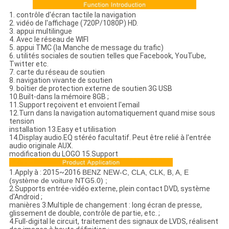
1. contrôle d'écran tactile la navigation
2. vidéo de l'affichage (720P/1080P) HD.
3. appui multilingue
4. Avec le réseau de WIFI
5. appui TMC (la Manche de message du trafic)
6. utilités sociales de soutien telles que Facebook, YouTube,
Twitter etc.
7. carte du réseau de soutien
8. navigation vivante de soutien
9. boîtier de protection externe de soutien 3G USB
10.Built-dans la mémoire 8GB ;
11.Support reçoivent et envoient l'email
12.Turn dans la navigation automatiquement quand mise sous
tension
installation 13.Easy et utilisation
14.Display audio.EQ stéréo facultatif. Peut être relié à l'entrée
audio originale AUX.
modification du LOGO 15.Support
1.Apply à : 2015~2016
BENZ NEW-C, CLA, CLK, B, A, E
(système de voiture NTG5.0) ;
2.Supports entrée-vidéo externe, plein contact DVD, système
d'Android ;
manières 3.Multiple de changement : long écran de presse,
glissement de double, contrôle de partie, etc. ;
4.Full-digital le circuit, traitement des signaux de LVDS, réalisent