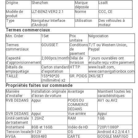
Origine
Shenzhen
Marque
Lsailt
déposée
Modèle de
LLT-BENZ-VER2.2.1
Norme
CCC, CE
produit
Type
Navigateur Interface
Utilisation
Des véhicules à
d'Android
moteur
Termes commerciaux
Min. Order
1Set
Prix
Négociation
unitaire
Termes
GOUSSET
Conditions
T/T ou Western Union,
commerciaux
de
Paypal
paiement
Capacité
2,000pcs/month
Délai de
7 jours ouvrables ont
d'approvisionnement
livraison
ensuite reçu votre paiement
Détails de
Carton standard
HTTP
www.lsailt.com,
empaquetage
d'exportation
www.carnavigationbox.com
TAILLE
155*90*20
GR. POIDS
2KG/SET
(millimètre) x2
Propriétés faites sur commande
Manière
Installation originale
Avantage
Maintient toutes les
d'installer
d'écran de voiture
caractéristiques
RVB DEDANS
Appui
POIDS DU
AV1 ou AV2
COMMERCE
DEDANS
DVR DEDANS
Appui
Vue arrière
Appui
Unité centrale
1.2GHZ
RAM
1GB
de traitement
Instantané
8GB et 16GB
Vidéo de HD
720P/1080P
Tension locale
9-12V
OS
Android 4.2.2/4.4.1
HVGA
800X480
CARTE
GOOGLE MAP/IGO