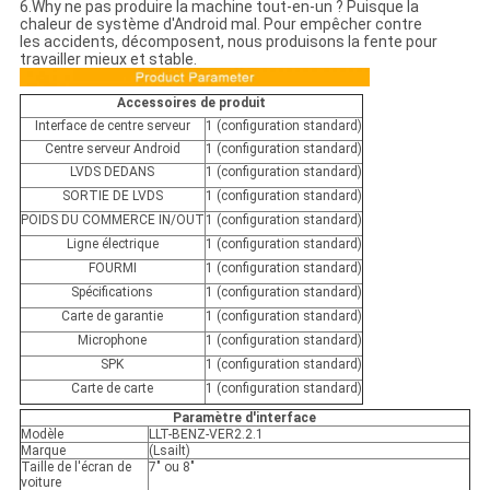
6.Why ne pas produire la machine tout-en-un ? Puisque la
chaleur de système d'Android mal. Pour empêcher contre
les accidents, décomposent, nous produisons la fente pour
travailler mieux et stable.
Accessoires de produit
Interface de centre serveur
1 (configuration standard)
Centre serveur Android
1 (configuration standard)
LVDS DEDANS
1 (configuration standard)
SORTIE DE LVDS
1 (configuration standard)
POIDS DU COMMERCE IN/OUT
1 (configuration standard)
Ligne électrique
1 (configuration standard)
FOURMI
1 (configuration standard)
Spécifications
1 (configuration standard)
Carte de garantie
1 (configuration standard)
Microphone
1 (configuration standard)
SPK
1 (configuration standard)
Carte de carte
1 (configuration standard)
Paramètre d'interface
Modèle
LLT-BENZ-VER2.2.1
Marque
(Lsailt)
Taille de l'écran de
7" ou 8"
voiture