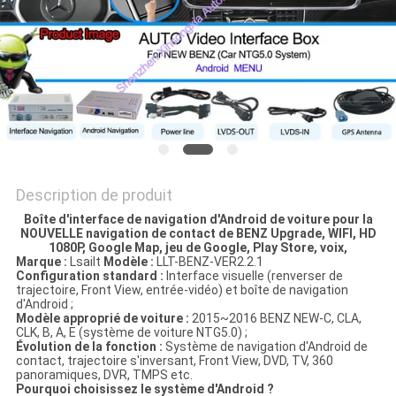
PLAN
DU
SITE
PRIVACY
POLICY
Description de produit
Boîte d'interface de navigation d'Android de voiture pour la
NOUVELLE navigation de contact de BENZ Upgrade, WIFI, HD
1080P, Google Map, jeu de Google, Play Store, voix,
Marque :
Lsailt
Modèle :
LLT-BENZ-VER2.2.1
Configuration standard :
Interface visuelle (renverser de
trajectoire, Front View, entrée-vidéo) et boîte de navigation
d'Android ;
Modèle approprié de voiture :
2015~2016 BENZ NEW-C, CLA,
CLK, B, A, E (système de voiture NTG5.0) ;
Évolution de la fonction :
Système de navigation d'Android de
contact, trajectoire s'inversant, Front View, DVD, TV, 360
panoramiques, DVR, TMPS etc.
Pourquoi choisissez le système d'Android ?