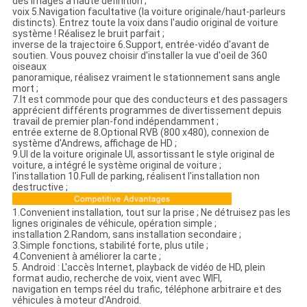
des images à haute définition ;
voix 5.Navigation facultative (la voiture originale/haut-parleurs
distincts). Entrez toute la voix dans l'audio original de voiture
système ! Réalisez le bruit parfait ;
inverse de la trajectoire 6.Support, entrée-vidéo d'avant de
soutien. Vous pouvez choisir d'installer la vue d'oeil de 360
oiseaux
panoramique, réalisez vraiment le stationnement sans angle
mort ;
7.It est commode pour que des conducteurs et des passagers
apprécient différents programmes de divertissement depuis
travail de premier plan-fond indépendamment ;
entrée externe de 8.Optional RVB (800 x480), connexion de
système d'Andrews, affichage de HD ;
9.UI de la voiture originale UI, assortissant le style original de
voiture, a intégré le système original de voiture ;
l'installation 10.Full de parking, réalisent l'installation non
destructive ;
1.Convenient installation, tout sur la prise ; Ne détruisez pas les
lignes originales de véhicule, opération simple ;
installation 2.Random, sans installation secondaire ;
3.Simple fonctions, stabilité forte, plus utile ;
4.Convenient à améliorer la carte ;
5. Android : L'accès Internet, playback de vidéo de HD, plein
format audio, recherche de voix, vient avec WIFI,
navigation en temps réel du trafic, téléphone arbitraire et des
véhicules à moteur d'Android.