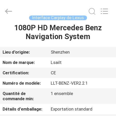
2026
Shenzhen
Xinsongxia
Automobile
Electron
Interface Carplay de Lexus
Co.,Ltd.
All
Rights
1080P HD Mercedes Benz
MAISON
Reserved.
Navigation System
PRODUITS
Lieu d'origine:
Shenzhen
VIDÉOS
Nom de marque:
Lsailt
Certification:
CE
AU
Numéro de modèle:
LLT-BENZ-VER2.2.1
SUJET
DE
Quantité de
1 ensemble
commande min:
NOUS
Détails d'emballage:
Exportation standard