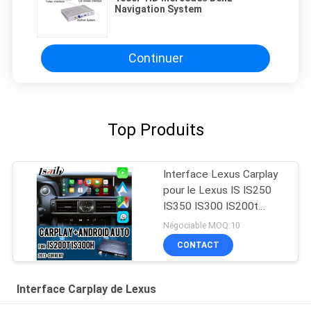
Navigation System
Continuer
Top Produits
Interface Lexus Carplay
pour le Lexus IS IS250
IS350 IS300 IS200t
2013-2021
Négociable MOQ:10
CONTACT
Interface Carplay de Lexus