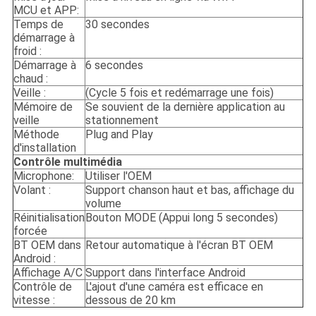
MCU et APP:
Temps de
30 secondes
démarrage à
froid :
Démarrage à
6 secondes
chaud :
Veille :
(Cycle 5 fois et redémarrage une fois)
Mémoire de
Se souvient de la dernière application au
veille
stationnement
Méthode
Plug and Play
d'installation
Contrôle multimédia
Microphone:
Utiliser l'OEM
Volant :
Support chanson haut et bas, affichage du
volume
Réinitialisation
Bouton MODE (Appui long 5 secondes)
forcée
BT OEM dans
Retour automatique à l'écran BT OEM
Android :
Affichage A/C
Support dans l'interface Android
Contrôle de
L'ajout d'une caméra est efficace en
vitesse :
dessous de 20 km