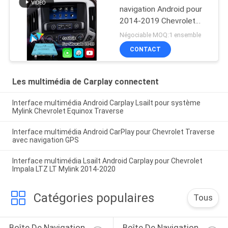
navigation Android pour
2014-2019 Chevrolet
Silverado 1500 2500
Négociable MOQ:1 ensemble
3500 Système Mylink
CONTACT
Les multimédia de Carplay connectent
Interface multimédia Android Carplay Lsailt pour système
Mylink Chevrolet Equinox Traverse
Interface multimédia Android CarPlay pour Chevrolet Traverse
avec navigation GPS
Interface multimédia Lsailt Android Carplay pour Chevrolet
Impala LTZ LT Mylink 2014-2020
Catégories populaires
Tous
Boîte De Navigation 
Boîte De Navigation 