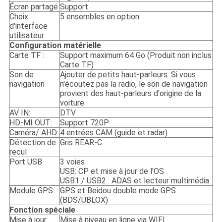
Écran partagé
Support
Choix
5 ensembles en option
d'interface
utilisateur
Configuration matérielle
Carte TF :
Support maximum 64 Go (Produit non inclus
Carte TF)
Son de
Ajouter de petits haut-parleurs. Si vous
navigation
n'écoutez pas la radio, le son de navigation
provient des haut-parleurs d'origine de la
voiture.
AV IN:
DTV
HD-MI OUT:
Support 720P
Caméra/ AHD:
4 entrées CAM (guide et radar)
Détection de
Gris REAR-C
recul
Port USB
3 voies
USB: CP et mise à jour de l'OS
USB1 / USB2 : ADAS et lecteur multimédia
Module GPS
GPS et Beidou double mode GPS
(BDS/UBLOX)
Fonction spéciale
Mise à jour
Mise à niveau en ligne via WIFI