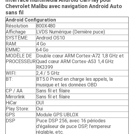
Chevrolet Malibu avec navigation Android Auto
sans fil
Android
Configuration
Résolution
800X480
Affichage
LVDS Numérique (Dernière puce)
SYSTÈME:
Android OS10
RAM:
4 Go
EMMC:
64 Go
MODÈLE DE
Double cœur ARM Cortex-A72 1,8 GHz et
PROCESSEUR
Quad cœur ARM Cortex-A53 1,4 GHz
RK3399
WIFI:
2,4 / 5 GHz
BT:
BT5.0 Prend en charge les appels, la
musique et les données OBD
CP / AA
Sans fil et filaire
Mirrorlink
Sans fil et filaire
HiCar
OUI
Play Store:
Oui
GPS
Module GPS UBLOX
DSP
Puce DSP 256, avec 16 périodes
d'égaliseur de puce DSP, l'empereur
réglable, etc.