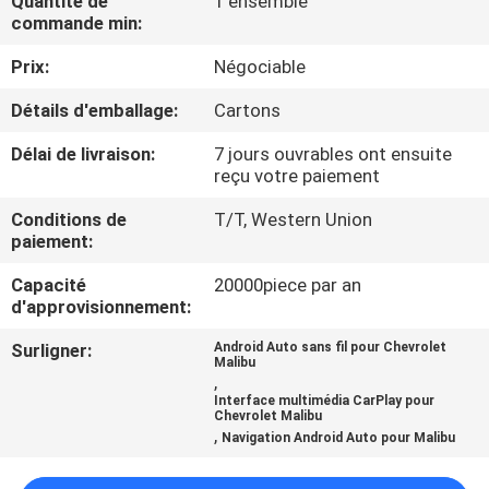
Quantité de
1 ensemble
VISITE
commande min:
D'USINE
Prix:
Négociable
Détails d'emballage:
Cartons
CONTRÔLE
DE
Délai de livraison:
7 jours ouvrables ont ensuite
reçu votre paiement
QUALITÉ
Conditions de
T/T, Western Union
paiement:
CONTACTEZ-
Capacité
20000piece par an
NOUS
d'approvisionnement:
Surligner:
Android Auto sans fil pour Chevrolet
Malibu
NOUVELLES
,
Interface multimédia CarPlay pour
Chevrolet Malibu
,
CAS
Navigation Android Auto pour Malibu