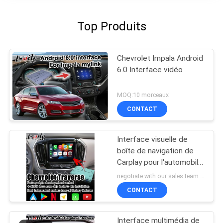
Top Produits
Chevrolet Impala Android
6.0 Interface vidéo
MOQ:10 morceaux
CONTACT
Interface visuelle de
boîte de navigation de
Carplay pour l'automobile
androïde de traversée de
negotiate with our sales team MOQ:10 morceaux
Chevrolet
CONTACT
Interface multimédia de