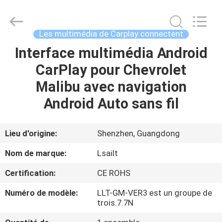
2026
Shenzhen
Xinsongxia
Automobile
Electron
Les multimédia de Carplay connectent
Co.,Ltd.
All
Rights
Interface multimédia Android
MAISON
Reserved.
CarPlay pour Chevrolet
PRODUITS
Malibu avec navigation
Android Auto sans fil
VIDÉOS
Lieu d'origine:
Shenzhen, Guangdong
AU
Nom de marque:
Lsailt
SUJET
Certification:
CE ROHS
DE
Numéro de modèle:
LLT-GM-VER3 est un groupe de
NOUS
trois.7.7N