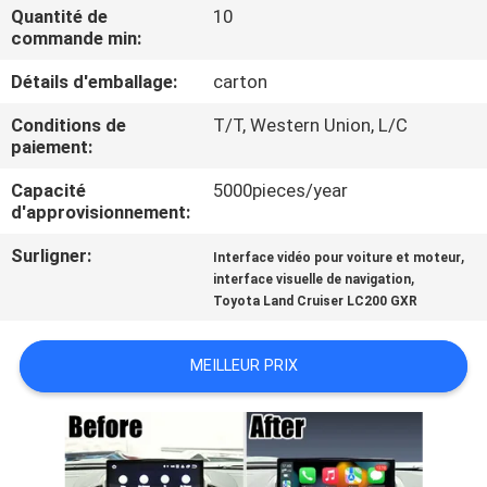
VISITE
Quantité de
10
commande min:
D'USINE
Détails d'emballage:
carton
CONTRÔLE
Conditions de
T/T, Western Union, L/C
paiement:
DE
QUALITÉ
Capacité
5000pieces/year
d'approvisionnement:
Surligner:
,
CONTACTEZ-
Interface vidéo pour voiture et moteur
,
interface visuelle de navigation
NOUS
Toyota Land Cruiser LC200 GXR
NOUVELLES
MEILLEUR PRIX
CAS