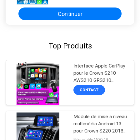
youtube vue arrière etc.
Continuer
Top Produits
Interface Apple CarPlay
pour le Crown S210
AWS210 GRS210
GWS214 GWS215
CONTACT
Majesta Athlete Royal
Saloon Intégré Android
automatique, caméra
arrière, climat AC
Module de mise à niveau
multimédia Android 13
pour Crown S220 2018-
2022 Intégration OEM
Négociable MOQ:10