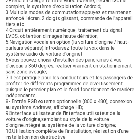
2Prend en charge l'entrée vidéo externe, l'écran tactile
complet, le système d'exploitation Android;
3.Multiple modes de commutation:appuyez et maintenez
enfoncé l'écran, 2 doigts glissant, commande de l'appareil
tiers,etc.
4.Circuit entièrement numérique, traitement du signal
LVDS, obtention d'images haute définition;
5.Navigation vocale en option (la voiture d'origine / haut-
parleurs séparés).Introduisez toute la voix dans le
système audio de voiture d'origine!
6Vous pouvez choisir d'installer des panoramas à vue
d'oiseau à 360 degrés, réaliser vraiment un stationnement
sans zone aveugle;
7.Il est pratique pour les conducteurs et les passagers de
profiter de différents programmes de divertissement
puisque le premier plan et le fond fonctionnent de manière
indépendante;
8- Entrée RGB externe optionnelle (800 x 480), connexion
au système Andrews, affichage HD;
9L'interface utilisateur de l'interface utilisateur de la
voiture d'origine,semblant au style de la voiture
d'origine,intégré au système de la voiture d'origine;
10.Utilisation complète de l'installation, réalisation d'une
installation non destructive;