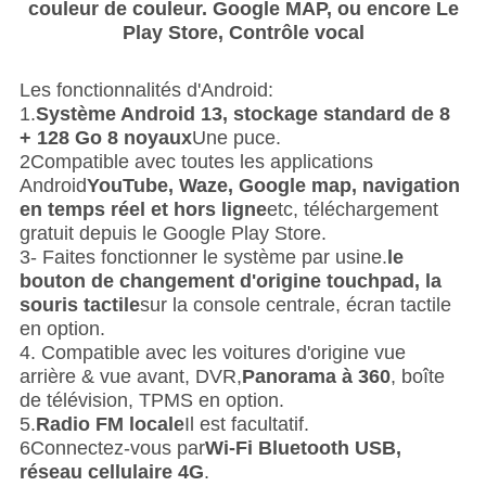
couleur de couleur.
Google MAP, ou encore
Le
Play Store
,
Contrôle vocal
Les fonctionnalités d'Android:
1.
Système Android 13, stockage standard de 8
+ 128 Go 8 noyaux
Une puce.
2Compatible avec toutes les applications
Android
YouTube, Waze, Google map, navigation
en temps réel et hors ligne
etc, téléchargement
gratuit depuis le Google Play Store.
3- Faites fonctionner le système par usine.
le
bouton de changement d'origine touchpad, la
souris tactile
sur la console centrale, écran tactile
en option.
4. Compatible avec les voitures d'origine vue
arrière & vue avant, DVR,
Panorama à 360
, boîte
de télévision, TPMS en option.
5.
Radio FM locale
Il est facultatif.
6Connectez-vous par
Wi-Fi Bluetooth USB,
réseau cellulaire 4G
.