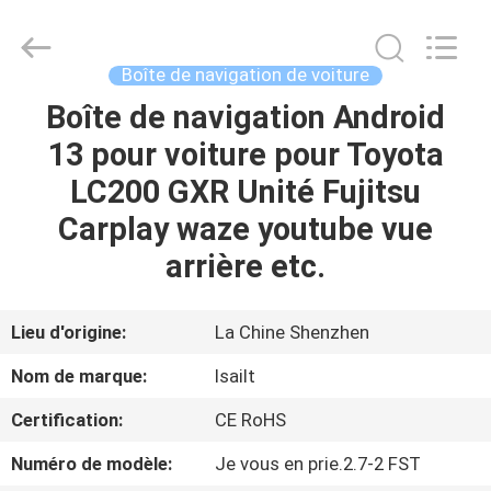
2026
Shenzhen
Xinsongxia
Automobile
Electron
Boîte de navigation de voiture
Co.,Ltd.
All
Rights
Boîte de navigation Android
MAISON
Reserved.
13 pour voiture pour Toyota
PRODUITS
LC200 GXR Unité Fujitsu
Carplay waze youtube vue
VIDÉOS
arrière etc.
AU
Lieu d'origine:
La Chine Shenzhen
SUJET
Nom de marque:
lsailt
DE
Certification:
CE RoHS
NOUS
Numéro de modèle:
Je vous en prie.2.7-2 FST