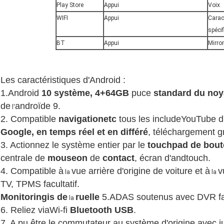
Play Store
Appui
Voix
WIFI
Appui
Carac
spéci
BT
Appui
Mirro
Les caractéristiques d'Android :
1.Android
10 système, 4+64GB
puce
standard du noy
de
androïde 9.
l'
2. Compatible
navigationetc
tous les includeYouTube d'
Google, en temps réel et en différé
, téléchargement g
3. Actionnez le système entier par le
touchpad
de bout
centrale
de
mouseon
de
contact
, écran d'andtouch.
4. Compatible à
vue arrière d'origine de voiture et à
v
la
la
TV, TPMS facultatif.
Monitoringis
de
ruelle
5.ADAS
soutenus avec DVR fac
la
6. Reliez viaWi-fi
Bluetooth USB
.
7. A pu être le commutateur au système d'origine avec ju