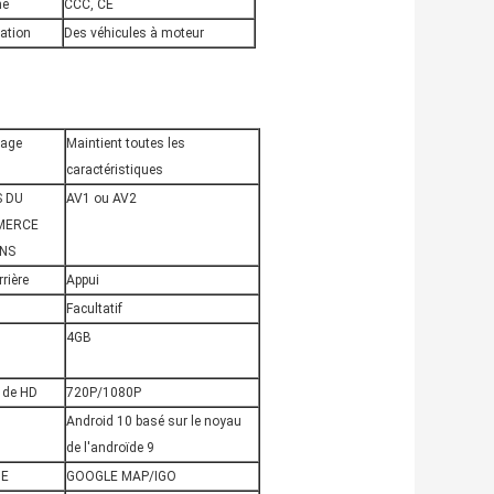
me
CCC, CE
sation
Des véhicules à moteur
tage
Maintient toutes les
caractéristiques
S DU
AV1 ou AV2
MERCE
NS
rière
Appui
Facultatif
4GB
 de HD
720P/1080P
Android 10 basé sur le noyau
de l'androïde 9
E
GOOGLE MAP/IGO