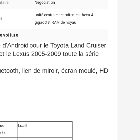
itaire:
Négociation
unité centrale de traitement hexa 4
l:
gigaoctet RAM de noyau
e voiture
 d'
Android
pour le Toyota Land Cruiser
 le Lexus 2005-2009 toute la série
luetooth, lien de miroir, écran moulé, HD
ue
Lsailt
sée