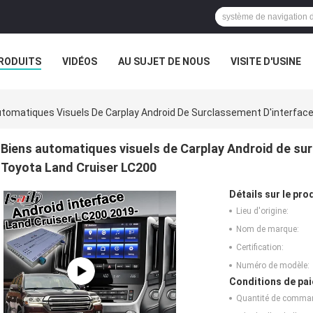
RODUITS
VIDÉOS
AU SUJET DE NOUS
VISITE D'USINE
CAS
tomatiques Visuels De Carplay Android De Surclassement D'interface
Biens automatiques visuels de Carplay Android de sur
Toyota Land Cruiser LC200
Détails sur le prod
Lieu d'origine:
Nom de marque:
Certification:
Numéro de modèle:
Conditions de pai
Quantité de comma