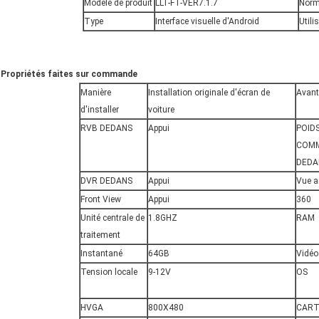
Modèle de produit
LLT-FT-VER7.1.7
Nor
Type
Interface visuelle d'Android
Utili
Propriétés faites sur commande
Manière
Installation originale d'écran de
Avan
d'installer
voiture
RVB DEDANS
Appui
POID
COM
DEDA
DVR DEDANS
Appui
Vue ar
Front View
Appui
360
Unité centrale de
1.8GHZ
RAM
traitement
Instantané
64GB
Vidéo
Tension locale
9-12V
OS
HVGA
800X480
CART