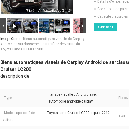
Détails d'emballage:
Conditions de paiem
Capacité d'approvis
Contact
Image Grand :
Biens automatiques visuels de Carplay
Android de surclassement d'interface de voiture du
Toyota Land Cruiser LC200
Biens automatiques visuels de Carplay Android de surclass
Cruiser LC200
description de
Interface visuelle d'Android avec
Type:
Placez 
l'automobile androïde carplay
Modèle approprié de
Toyota Land Cruiser LC200 depuis 2013
TAILLE
voiture: