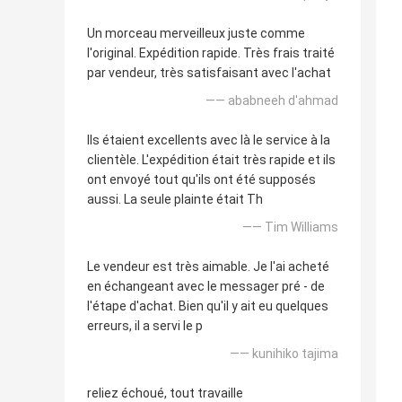
Un morceau merveilleux juste comme
l'original. Expédition rapide. Très frais traité
par vendeur, très satisfaisant avec l'achat
—— ababneeh d'ahmad
Ils étaient excellents avec là le service à la
clientèle. L'expédition était très rapide et ils
ont envoyé tout qu'ils ont été supposés
aussi. La seule plainte était Th
—— Tim Williams
Le vendeur est très aimable. Je l'ai acheté
en échangeant avec le messager pré - de
l'étape d'achat. Bien qu'il y ait eu quelques
erreurs, il a servi le p
—— kunihiko tajima
reliez échoué, tout travaille