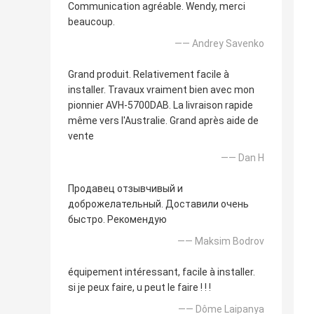
Communication agréable. Wendy, merci
beaucoup.
—— Andrey Savenko
Grand produit. Relativement facile à
installer. Travaux vraiment bien avec mon
pionnier AVH-5700DAB. La livraison rapide
même vers l'Australie. Grand après aide de
vente
—— Dan H
Продавец отзывчивый и
доброжелательный. Доставили очень
быстро. Рекомендую
—— Maksim Bodrov
équipement intéressant, facile à installer.
si je peux faire, u peut le faire ! ! !
—— Dôme Laipanya