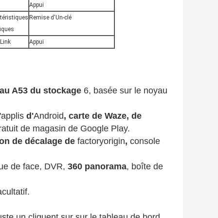
Appui
téristiques
Remise d'Un-clé
fiques
rLink
Appui
au A53 du stockage
6, basée sur le noyau
applis
d'
Android
, carte de Waze, de
ratuit de magasin de Google Play.
on de décalage de
factoryorigin
,
console
ue de face, DVR,
360 panorama
, boîte de
ultatif.
ste un cliquent sur sur le tableau de bord