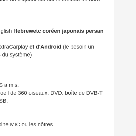
glish
Hebrewetc coréen japonais persan
xtraCarplay
et d'Android
(le besoin un
s du système)
DS a mis.
'oeil de 360 oiseaux, DVD, boîte de DVB-T
USB.
sine MIC ou les nôtres.