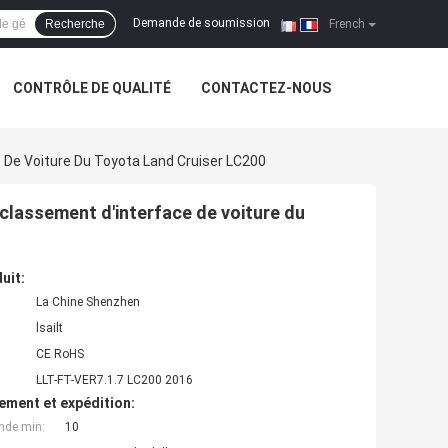
Demande de soumission
Recherche
|
French
CONTRÔLE DE QUALITÉ
CONTACTEZ-NOUS
 De Voiture Du Toyota Land Cruiser LC200
classement d'interface de voiture du
uit:
La Chine Shenzhen
lsailt
CE RoHS
LLT-FT-VER7.1.7 LC200 2016
ement et expédition:
nde min:
10