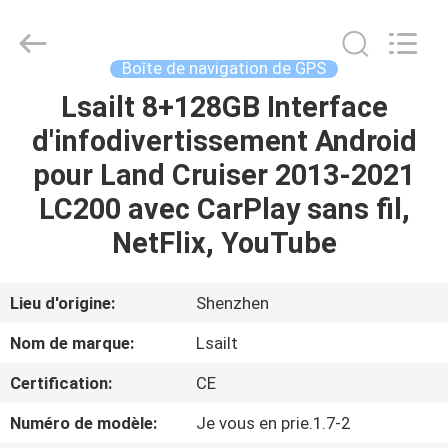
2026
Shenzhen
Xinsongxia
Automobile
Electron
Boîte de navigation de GPS
Co.,Ltd.
All
Rights
Lsailt 8+128GB Interface
MAISON
Reserved.
d'infodivertissement Android
PRODUITS
pour Land Cruiser 2013-2021
LC200 avec CarPlay sans fil,
VIDÉOS
NetFlix, YouTube
AU
Lieu d'origine:
Shenzhen
SUJET
Nom de marque:
Lsailt
DE
Certification:
CE
NOUS
Numéro de modèle:
Je vous en prie.1.7-2