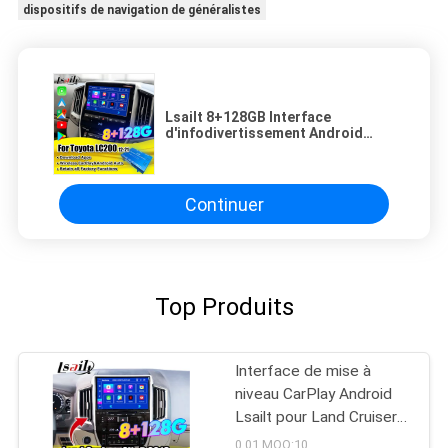
dispositifs de navigation de généralistes
Lsailt 8+128GB Interface
d'infodivertissement Android
pour Land Cruiser 2013-2021
LC200 avec CarPlay sans fil,
NetFlix, YouTube
Continuer
Top Produits
Interface de mise à
niveau CarPlay Android
Lsailt pour Land Cruiser
GX_R GXR 2020-2021
0.01 MOQ:10