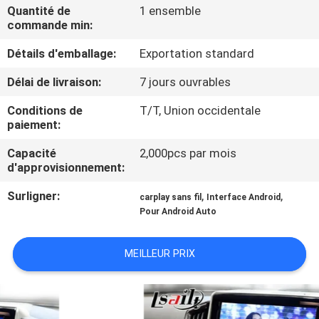
VISITE
Quantité de
1 ensemble
commande min:
D'USINE
Détails d'emballage:
Exportation standard
CONTRÔLE
Délai de livraison:
7 jours ouvrables
DE
Conditions de
T/T, Union occidentale
QUALITÉ
paiement:
Capacité
2,000pcs par mois
d'approvisionnement:
CONTACTEZ-
NOUS
Surligner:
,
,
carplay sans fil
Interface Android
Pour Android Auto
NOUVELLES
MEILLEUR PRIX
CAS