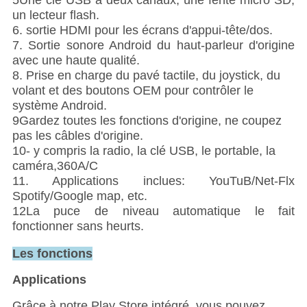
5Une clé USB à deux canaux, une fente micro SD,
un lecteur flash.
6. sortie HDMI pour les écrans d'appui-tête/dos.
7. Sortie sonore Android du haut-parleur d'origine
avec une haute qualité.
8. Prise en charge du pavé tactile, du joystick, du
volant et des boutons OEM pour contrôler le
système Android.
9Gardez toutes les fonctions d'origine, ne coupez
pas les câbles d'origine.
10- y compris la radio, la clé USB, le portable, la
caméra,360A/C
11. Applications inclues: YouTuB/Net-Flx
Spotify/Google map, etc.
12La puce de niveau automatique le fait
fonctionner sans heurts.
Les fonctions
Applications
Grâce à notre Play Store intégré, vous pouvez