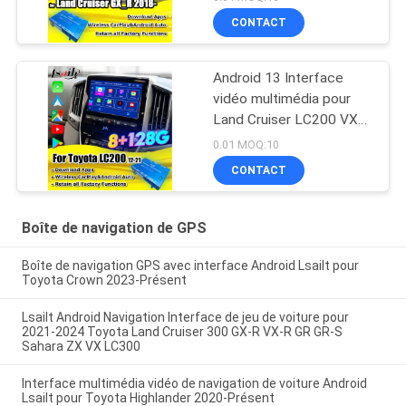
Boîte de navigation GPS,
CONTACT
Module Android Auto
Android 13 Interface
vidéo multimédia pour
Land Cruiser LC200 VXR
VX GXL Sahara V8 2013-
0.01 MOQ:10
2021 Mise à niveau de
CONTACT
l'écran OEM avec CarPlay
sans fil,YouTube
Boîte de navigation de GPS
Boîte de navigation GPS avec interface Android Lsailt pour
Toyota Crown 2023-Présent
Lsailt Android Navigation Interface de jeu de voiture pour
2021-2024 Toyota Land Cruiser 300 GX-R VX-R GR GR-S
Sahara ZX VX LC300
Interface multimédia vidéo de navigation de voiture Android
Lsailt pour Toyota Highlander 2020-Présent