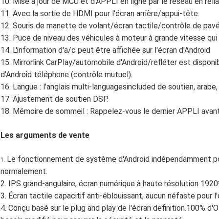
10. Mise à jour de MCU et d'APPLI en ligne par le réseau en relia
11. Avec la sortie de HDMI pour l'écran arrière/appui-tête.
12. Souris de manette de volant/écran tactile/contrôle de pavé 
13. Puce de niveau des véhicules à moteur à grande vitesse qui 
14. L'information d'a/c peut être affichée sur l'écran d'Android
15. Mirrorlink CarPlay/automobile d'Android/refléter est disponi
d'Android téléphone (contrôle mutuel).
16. Langue : l'anglais multi-languagesincluded de soutien, arabe,
17. Ajustement de soutien DSP.
18. Mémoire de sommeil : Rappelez-vous le dernier APPLI avant
Les arguments de vente
Le fonctionnement de système d'Android indépendamment pou
1.
normalement.
2.
IPS grand-angulaire, écran numérique à haute résolution 192
3.
Écran tactile capacitif anti-éblouissant, aucun néfaste pour l'o
4. Conçu basé sur le plug and play de l'écran definition.100% d'O