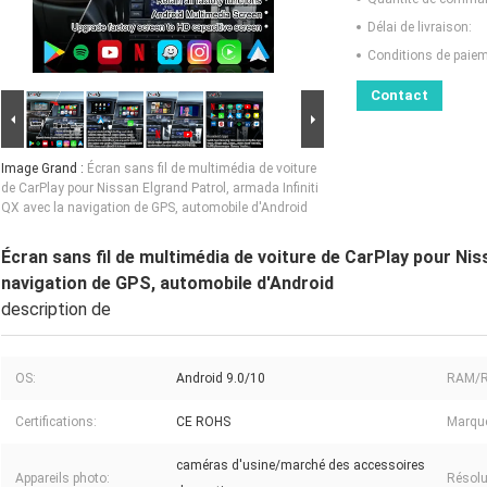
Délai de livraison:
Conditions de paiem
Contact
Image Grand :
Écran sans fil de multimédia de voiture
de CarPlay pour Nissan Elgrand Patrol, armada Infiniti
QX avec la navigation de GPS, automobile d'Android
Écran sans fil de multimédia de voiture de CarPlay pour Niss
navigation de GPS, automobile d'Android
description de
OS:
Android 9.0/10
RAM/
Certifications:
CE ROHS
Marqu
caméras d'usine/marché des accessoires
Appareils photo:
Résolu