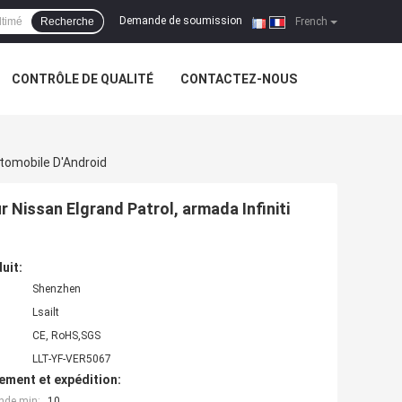
Demande de soumission
Recherche
|
French
CONTRÔLE DE QUALITÉ
CONTACTEZ-NOUS
utomobile D'Android
r Nissan Elgrand Patrol, armada Infiniti
uit:
Shenzhen
Lsailt
CE, RoHS,SGS
LLT-YF-VER5067
ement et expédition:
nde min:
10