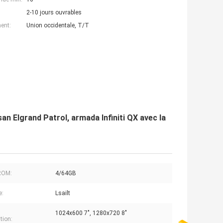
2-10 jours ouvrables
ent:
Union occidentale, T/T
an Elgrand Patrol, armada Infiniti QX avec la
ROM:
4/64GB
e:
Lsailt
1024x600 7", 1280x720 8"
tion: