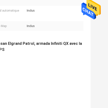
d automatique
Inclus
:
 Map:
Inclus
san Elgrand Patrol, armada Infiniti QX avec la
GPS