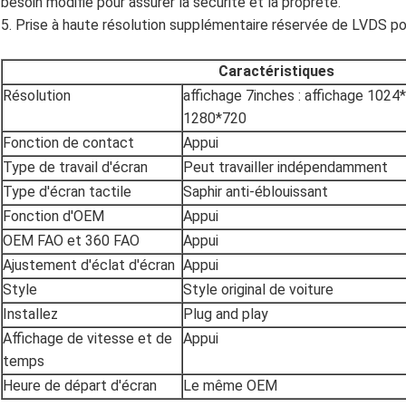
besoin modifié pour assurer la sécurité et la propreté.
5. Prise à haute résolution supplémentaire réservée de LVDS pou
Caractéristiques
Résolution
affichage 7inches : affichage 1024*
1280*720
Fonction de contact
Appui
Type de travail d'écran
Peut travailler indépendamment
Type d'écran tactile
Saphir anti-éblouissant
Fonction d'OEM
Appui
OEM FAO et 360 FAO
Appui
Ajustement d'éclat d'écran
Appui
Style
Style original de voiture
Installez
Plug and play
Affichage de vitesse et de
Appui
temps
Heure de départ d'écran
Le même OEM