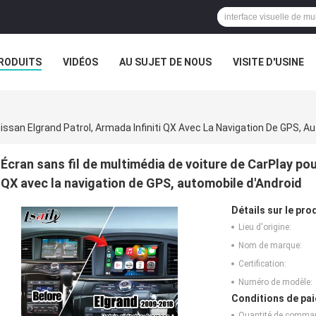
RODUITS
VIDÉOS
AU SUJET DE NOUS
VISITE D'USINE
CAS
issan Elgrand Patrol, Armada Infiniti QX Avec La Navigation De GPS, A
Écran sans fil de multimédia de voiture de CarPlay pou
QX avec la navigation de GPS, automobile d'Android
Détails sur le prod
Lieu d'origine:
Nom de marque:
Certification:
Numéro de modèle:
Conditions de pai
Quantité de comma