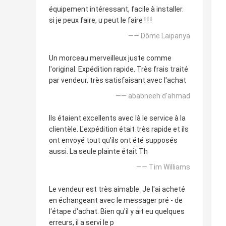
équipement intéressant, facile à installer.
si je peux faire, u peut le faire ! ! !
—— Dôme Laipanya
Un morceau merveilleux juste comme
l'original. Expédition rapide. Très frais traité
par vendeur, très satisfaisant avec l'achat
—— ababneeh d'ahmad
Ils étaient excellents avec là le service à la
clientèle. L'expédition était très rapide et ils
ont envoyé tout qu'ils ont été supposés
aussi. La seule plainte était Th
—— Tim Williams
Le vendeur est très aimable. Je l'ai acheté
en échangeant avec le messager pré - de
l'étape d'achat. Bien qu'il y ait eu quelques
erreurs, il a servi le p