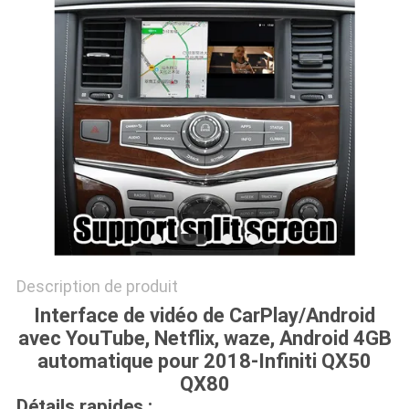
PLAN
DU
SITE
PRIVACY
POLICY
Description de produit
Interface de vidéo de CarPlay/Android
avec YouTube, Netflix, waze, Android 4GB
automatique pour 2018-Infiniti QX50
QX80
Détails rapides :