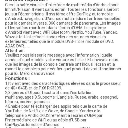
C'est la boîte visuelle d'interface de multimédia d'Android pour
Infiniti/Nissan. Il vient sans écran. Toutes les fonctions seront
jeu sur l'écran original. Il système offre CarPlay, automobile
d'Android, navigation, d'Android multimédia et entrées visuelles
pour la caméra inverse, 360 caméras de panorama. Les images
et les vidéos montrent dans l'écran d'OEM. Le système
d'Android vient avec WIFI, Bluetooth, Netflix, YouTube, Yandex,
Waze etc. L'interface laisse relier des sources visuelles
extérieures, telles que le module DVB-T2, le module de DVD,
ADAS DVR .....
Attention :
Veuillez nous laisser le message avec l'information : quelle
année et quel modèle votre voiture est-elle ? Et envoyez-nous
que les images de la console centrale ont inclus l'écran et la
manette complets pour vérifier quel produit devrait fonctionner
pour lui. Merci dans avancé.
Fonctions :
1.It vient avec des caractéristiques élevées dans le processeur
de 4G+64GB et de PX6 RK3399.
2,3 genres d'UI pour facultatif dans l'installation.
multilanguages 3.Supports : L'anglais, Russe, arabe, espagnol,
hébreu, coréen, japonais….
4.Enable pour télécharger des applis tels que la carte de
YouTube, de Netflix, de Waze, de Google, Yandex etc.
téléphone 5.Android/IOS reflétant à l'écran d'OEM par
l'intermédiaire de Wi-Fi ou au câble d'USB par
CarPlay/automobile d'Android.