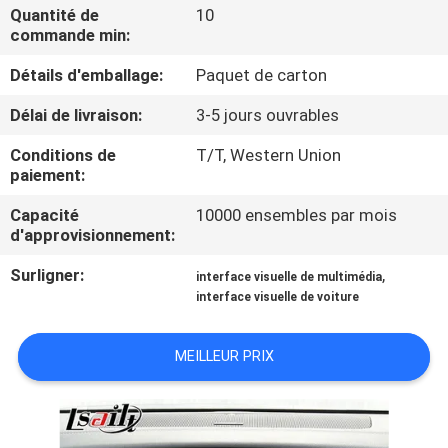
VISITE
Quantité de
10
commande min:
D'USINE
Détails d'emballage:
Paquet de carton
CONTRÔLE
Délai de livraison:
3-5 jours ouvrables
DE
Conditions de
T/T, Western Union
QUALITÉ
paiement:
Capacité
10000 ensembles par mois
d'approvisionnement:
CONTACTEZ-
NOUS
Surligner:
,
interface visuelle de multimédia
interface visuelle de voiture
NOUVELLES
MEILLEUR PRIX
CAS