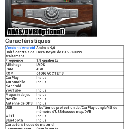
Caractéristiques
Version d'Android
Android 9,0
Unité centrale de
Hexa-noyau de PX6 RK3399
traitement
Fréquence
1,8 gigahertz
Affichage
LVDS
RAM
4GB
ROM
64GIGAOCTETS
CarPlay
Inclus
Automobile
Inclus
d'Android
YouTube
Inclus
Magasin de jeu
Inclus
Netflix
Inclus
Antenne de GPS
Inclus
USB
3 boîtier de protection de /CarPlay dongle/4G de
mémoire d'USB/hausse map/DVR
Wi-Fi
Inclus
Bluetooth
Inclus
Caractéristiques de matériel