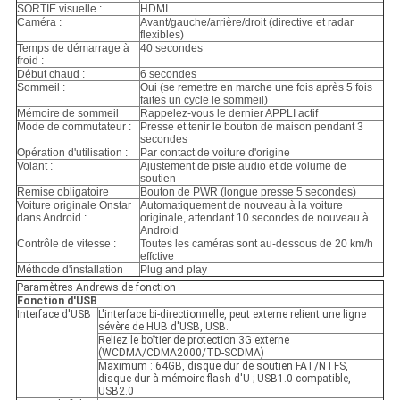
SORTIE visuelle :
HDMI
Caméra :
Avant/gauche/arrière/droit (directive et radar
flexibles)
Temps de démarrage à
40 secondes
froid :
Début chaud :
6 secondes
Sommeil :
Oui (se remettre en marche une fois après 5 fois
faites un cycle le sommeil)
Mémoire de sommeil
Rappelez-vous le dernier APPLI actif
Mode de commutateur :
Presse et tenir le bouton de maison pendant 3
secondes
Opération d'utilisation :
Par contact de voiture d'origine
Volant :
Ajustement de piste audio et de volume de
soutien
Remise obligatoire
Bouton de PWR (longue presse 5 secondes)
Voiture originale Onstar
Automatiquement de nouveau à la voiture
dans Android :
originale, attendant 10 secondes de nouveau à
Android
Contrôle de vitesse :
Toutes les caméras sont au-dessous de 20 km/h
effctive
Méthode d'installation
Plug and play
Paramètres Andrews de fonction
Fonction d'USB
Interface d'USB
L'interface bi-directionnelle, peut externe relient une ligne
sévère de HUB d'USB, USB.
Reliez le boîtier de protection 3G externe
(WCDMA/CDMA2000/TD-SCDMA)
Maximum : 64GB, disque dur de soutien FAT/NTFS,
disque dur à mémoire flash d'U ; USB1.0 compatible,
USB2.0