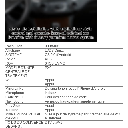
Résolution
800X480
Affichage
LVDS Digital
SYSTÈME :
OS 9,0 d'Android
RAM :
4GB
ROM :
64GB EMMC
MODÈLE D'UNITÉ
PX6
CENTRALE DE
TRAITEMENT
WIFI :
Appui
BT :
Appui
MirrorLink :
Du smartphonr et de l'iPhone d'Android
Microphone :
Incluez
Carte de TF :
Pour des données de carte
Navi Sound
Venez du haut-parleur supplémentaire
Play Store :
Appui
Youtube :
Appui
Mise à jour de MCU et
Mise à jour de système par l'intermédiaire de wifi
d'APPLI :
à l'Internet
POIDS DU COMMERCE
DTV et AV1
DEDANS :