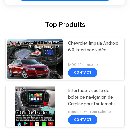
Top Produits
Chevrolet Impala Android
6.0 Interface vidéo
MOQ:10 morceaux
CONTACT
Interface visuelle de
boîte de navigation de
Carplay pour l'automobile
androïde de traversée de
negotiate with our sales team MOQ:10 morceaux
Chevrolet
CONTACT