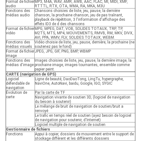
Format de fichier
MP3, M4A, WAV, AMR, AWB, AAC, FLAC, MI, MIDI, XMF,
audio
RTTTL, RTX, OTA, WMA, RA, MKA, M3U
Fonctions des
Chansons choisies de liste, jeu, pause, la dernière
médias audio
chanson, la prochaine chanson, jeu de pas traînant,
playback de répétition, 3 l'information d'affichage des
effets ID3 de d des chansons
Format de fichier
MPG, MPEG, DAT, VOB, SOLIDES TOTAUX, TRP, TP,
vidéo
M2TS, MTS, MP4, MOUVEMENTS, RMVB, RM, MKV, DIVX,
AVI, PPA, WMV, FLV, SOLIDES TOTAUX, WEBM.
Fonctions des
Vidéo choisie de liste, jeu, pause, dernière, la prochaine (ne
médias visuels
soutenez pas le fond)
Format de fichier
JPEG, JPG, GIF, PNG, BMP, WBMP
image
Fonctions des
Images choisies de liste, jeu, pause, la dernière image, la
médias d'image
prochaine image, images tournantes, ensemble comme
papier peint.
CARTE (navigation de GPS)
Logiciel
Ligne de beauté, DaoDaoTong, LingTu, hypergraphe,
défendable de
NaviOne, AutoNavi, baidu, Google, IGO, SYGIC
navigation
Évolution de
Par la carte de TF
carte
Navigation vivante de soutien 3D, (logiciel de navigation
du besoin à soutenir)
Le mélange de bruit de navigation de soutien/bruit a
renvoyé
Le trafic en temps réel de soutien (ayez besoin de logiciel
de navigation pour soutenir, d'Internet)
Logiciel multiple de navigation de soutien
Gestionnaire de fichiers
Fonctions
Appui à copier, dossiers de mouvement entre le support de
stockage différent et les différents dossiers