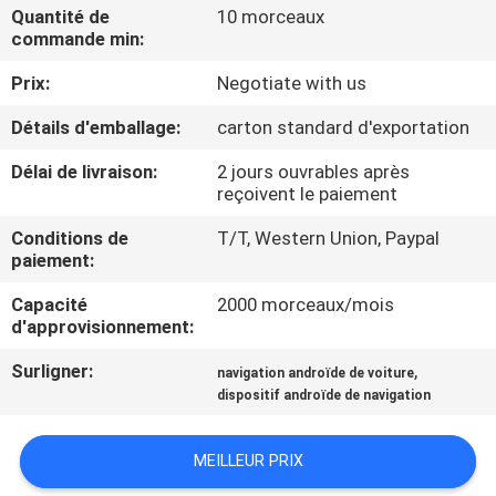
VISITE
Quantité de
10 morceaux
commande min:
D'USINE
Prix:
Negotiate with us
CONTRÔLE
Détails d'emballage:
carton standard d'exportation
DE
Délai de livraison:
2 jours ouvrables après
QUALITÉ
reçoivent le paiement
Conditions de
T/T, Western Union, Paypal
paiement:
CONTACTEZ-
NOUS
Capacité
2000 morceaux/mois
d'approvisionnement:
Surligner:
,
NOUVELLES
navigation androïde de voiture
dispositif androïde de navigation
CAS
MEILLEUR PRIX