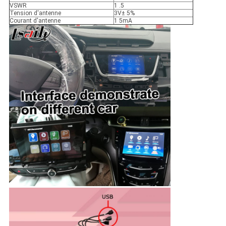
VSWR
1 .5
Tension d'antenne
3V± 5%
Courant d'antenne
1 5mA