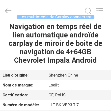
2026
Shenzhen
Xinsongxia
Automobile
Electron
Les multimédia de Carplay connectent
Co.,Ltd.
All
Rights
Navigation en temps réel de
MAISON
Reserved.
lien automatique androïde
PRODUITS
carplay de miroir de boîte de
navigation de 4+64GB
VIDÉOS
Chevrolet Impala Android
AU
Lieu d'origine:
Shenzhen Chine
SUJET
Nom de marque:
Lsailt
DE
Certification:
CE, RoHS
NOUS
Numéro de modèle:
LLT-BK-VER3.7.7