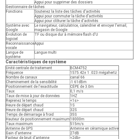
Appui pour supprimer des dossiers
Gestionnaire de tâches
Fonctions
Soutenez la liste des tâches d'activités
Appui pour commuter la tâche d'activités
Appui pour clôturer la tâche d'activités
Système avec
Le navigateur, calculatrice, calendrier et envoyer l'email,
Google
magasin de Google
Évolution de
TF ou disque dur à mémoire flash d'U
logiciel
Reconnaissance
Appui
vocale
Langue de
Langue multi
système
Caractéristiques de système
Unité centrale de traitement
BCM4752
Fréquence
1575.42± 1 .023 mégahertz
Nombre de canaux
canal 66
Cheminement de la sensibilité
-1 61dBm
Positionnement de l'exactitude
CÈPE de 3.0m
Taux
0,1 m/s
Taux de mise à jour de données
1HZ
Reprenez le temps
<1s>
Heure de départ chaud
1S
Heure de départ chaud
32S
Temps de démarrage à froid
35S
Hauteur de positionnement maximum
18000m
Taux maximum
515m/s
Antenne de GPS
Antenne en céramique active
Gain d'antenne
27dB
Facteur de bruit d'antenne
<2db>