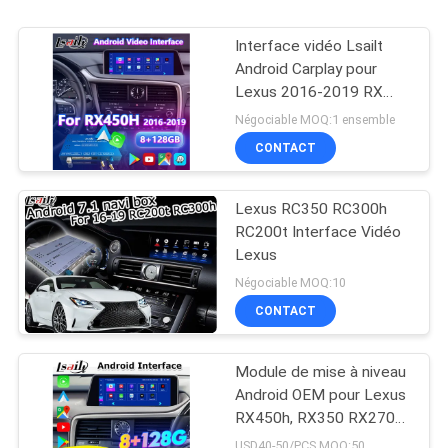
Interface vidéo Lsailt
Android Carplay pour
Lexus 2016-2019 RX
350 RX450h RX200t
Négociable MOQ:1 ensemble
RX350L RX450L RX300
CONTACT
RX350
Lexus RC350 RC300h
RC200t Interface Vidéo
Lexus
Négociable MOQ:10
CONTACT
Module de mise à niveau
Android OEM pour Lexus
RX450h, RX350 RX270
2016-2021 Intégration
USD40-50/PCS MOQ:50