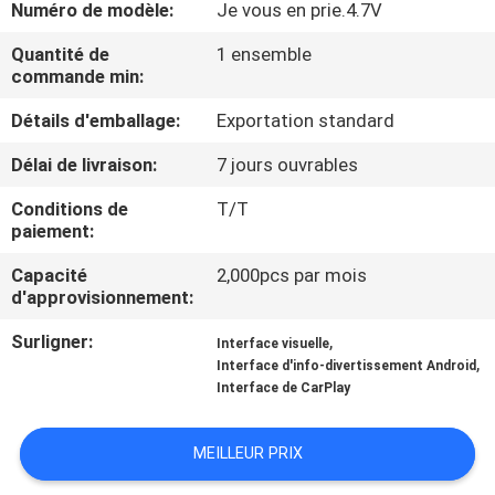
VISITE
Numéro de modèle:
Je vous en prie.4.7V
D'USINE
Quantité de
1 ensemble
commande min:
CONTRÔLE
Détails d'emballage:
Exportation standard
DE
Délai de livraison:
7 jours ouvrables
QUALITÉ
Conditions de
T/T
paiement:
CONTACTEZ-
Capacité
2,000pcs par mois
d'approvisionnement:
NOUS
Surligner:
,
Interface visuelle
,
Interface d'info-divertissement Android
NOUVELLES
Interface de CarPlay
CAS
MEILLEUR PRIX