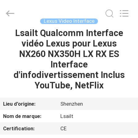
2026
Shenzhen
Xinsongxia
Automobile
Electron
Lexus Video Interface
Co.,Ltd.
All
Rights
Lsailt Qualcomm Interface
MAISON
Reserved.
vidéo Lexus pour Lexus
PRODUITS
NX260 NX350H LX RX ES
Interface
VIDÉOS
d'infodivertissement Inclus
YouTube, NetFlix
AU
SUJET
Lieu d'origine:
Shenzhen
DE
Nom de marque:
Lsailt
NOUS
Certification:
CE