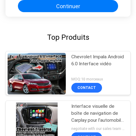
Continuer
Top Produits
Chevrolet Impala Android
6.0 Interface vidéo
MOQ:10 morceaux
CONTACT
Interface visuelle de
boîte de navigation de
Carplay pour l'automobile
androïde de traversée de
negotiate with our sales team MOQ:10 morceaux
Chevrolet