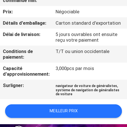
commande min:
VISITE
Prix:
Négociable
D'USINE
Détails d'emballage:
Carton standard d'exportation
CONTRÔLE
Délai de livraison:
5 jours ouvrables ont ensuite
DE
reçu votre paiement
QUALITÉ
Conditions de
T/T ou union occidentale
paiement:
CONTACTEZ-
Capacité
3,000pcs par mois
d'approvisionnement:
NOUS
Surligner:
,
navigateur de voiture de généralistes
système de navigation de généralistes
de voiture
NOUVELLES
MEILLEUR PRIX
CAS