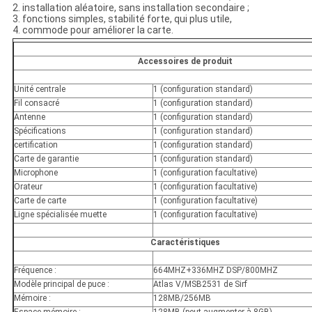
2. installation aléatoire, sans installation secondaire ;
3. fonctions simples, stabilité forte, qui plus utile,
4. commode pour améliorer la carte.
Accessoires de produit
Unité centrale
1 (configuration standard)
Fil consacré
1 (configuration standard)
Antenne
1 (configuration standard)
Spécifications
1 (configuration standard)
certification
1 (configuration standard)
Carte de garantie
1 (configuration standard)
Microphone
1 (configuration facultative)
Orateur
1 (configuration facultative)
Carte de carte
1 (configuration facultative)
Ligne spécialisée muette
1 (configuration facultative)
Caractéristiques
Fréquence :
664MHZ+336MHZ DSP/800MHZ
Modèle principal de puce :
Atlas V/MSB2531 de Sirf
Mémoire :
128MB/256MB
Espace mémoire :
128MB (peut augmenter à 8GB)