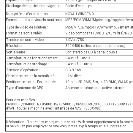
Stockage de logiciel de navigation :
Carte d'écart-type
Du système d'exploitation :
NOYAU WINCE6.0
Formats audio et visuels soutenus :
MP3/PCM/WMA/Mp4/mpeg/mpg/asf/wmv
Type de vidéo de soutien :
Mp4/MPEG/mpg/PPA/wmv/mouvement et
Format de sortie vidéo :
Vidéo composite (CVBS, Y/C, YPbPr)/RVB
Tension de sortie vidéo :
1.0Vpp/75Ω
Résolution :
800X480 (sélection par la résistance)
Sortie saine :
Son stéréo de CD à canal double
Température de fonctionnement :
~40°C à +85°C
Température de stockage :
~40°C à +100°C
Tension d'opération :
C.C 9-16V
Cheminement de la sensibilité :
~161dBm
Positionnement de l'exactitude :
10m, le 2D RMS, 5m, le 2D RMS, WAAS pe
Type d'antenne de GPS :
Antenne en céramique active externe
Pour des modèles : ‐
P6300BT/P8400BH/X8500BHS/X7500BT/X6500DVD/X4500BT/X2500BT/X1
d'AVH. toute la machine avec l'interface de NAVI. (800X480)
Déclaration : Toutes les marques sur ce site Web sont appartiennent à la sociét
si ne voulez pas employer ce site Web, notez svp à temps et la suppression.