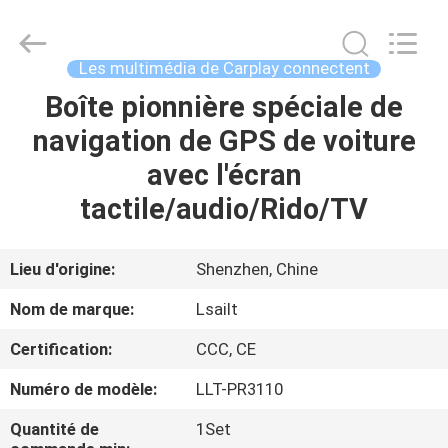
2026
Shenzhen
Xinsongxia
Automobile
Electron
Les multimédia de Carplay connectent
Co.,Ltd.
All
Rights
Boîte pionnière spéciale de
MAISON
Reserved.
navigation de GPS de voiture
PRODUITS
avec l'écran
tactile/audio/Rido/TV
VIDÉOS
Lieu d'origine:
Shenzhen, Chine
AU
Nom de marque:
Lsailt
SUJET
Certification:
CCC, CE
DE
Numéro de modèle:
LLT-PR3110
NOUS
Quantité de
1Set