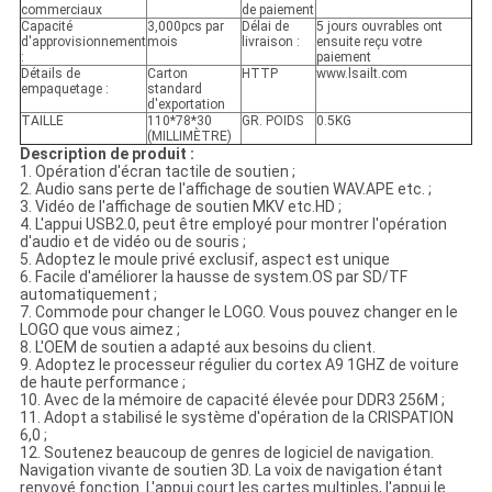
commerciaux
de paiement
Capacité
3,000pcs par
Délai de
5 jours ouvrables ont
d'approvisionnement
mois
livraison :
ensuite reçu votre
:
paiement
Détails de
Carton
HTTP
www.lsailt.com
empaquetage :
standard
d'exportation
TAILLE
110*78*30
GR. POIDS
0.5KG
(MILLIMÈTRE)
Description de produit :
1. Opération d'écran tactile de soutien ;
2. Audio sans perte de l'affichage de soutien WAV.APE etc. ;
3. Vidéo de l'affichage de soutien MKV etc.HD ;
4. L'appui USB2.0, peut être employé pour montrer l'opération
d'audio et de vidéo ou de souris ;
5. Adoptez le moule privé exclusif, aspect est unique
6. Facile d'améliorer la hausse de system.OS par SD/TF
automatiquement ;
7. Commode pour changer le LOGO. Vous pouvez changer en le
LOGO que vous aimez ;
8. L'OEM de soutien a adapté aux besoins du client.
9. Adoptez le processeur régulier du cortex A9 1GHZ de voiture
de haute performance ;
10. Avec de la mémoire de capacité élevée pour DDR3 256M ;
11. Adopt a stabilisé le système d'opération de la CRISPATION
6,0 ;
12. Soutenez beaucoup de genres de logiciel de navigation.
Navigation vivante de soutien 3D. La voix de navigation étant
renvoyé fonction. L'appui court les cartes multiples, l'appui le