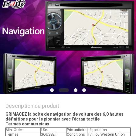
PLAN
DU
SITE
PRIVACY
POLICY
Description de produit
GRIMACEZ la boîte de navigation de voiture des 6,0 hautes
définitions pour le pionnier avec l'écran tactile
Termes commerciaux
Min. Order
1Set
Prix unitaire
négociation
Termes
GOUSSET
Conditions
T/T ou Western Union