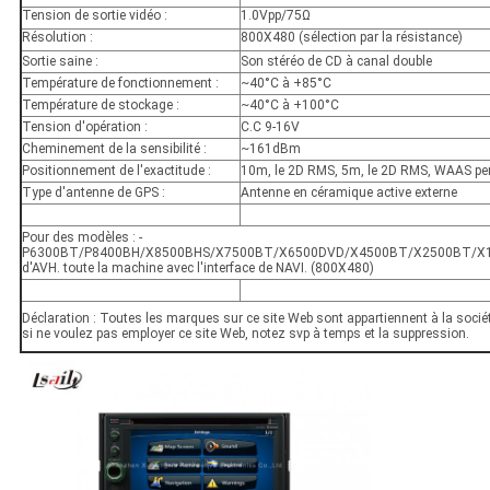
Tension de sortie vidéo :
1.0Vpp/75Ω
Résolution :
800X480 (sélection par la résistance)
Sortie saine :
Son stéréo de CD à canal double
Température de fonctionnement :
~40°C à +85°C
Température de stockage :
~40°C à +100°C
Tension d'opération :
C.C 9-16V
Cheminement de la sensibilité :
~161dBm
Positionnement de l'exactitude :
10m, le 2D RMS, 5m, le 2D RMS, WAAS pe
Type d'antenne de GPS :
Antenne en céramique active externe
Pour des modèles : ‐
P6300BT/P8400BH/X8500BHS/X7500BT/X6500DVD/X4500BT/X2500BT/X1
d'AVH. toute la machine avec l'interface de NAVI. (800X480)
Déclaration : Toutes les marques sur ce site Web sont appartiennent à la sociét
si ne voulez pas employer ce site Web, notez svp à temps et la suppression.