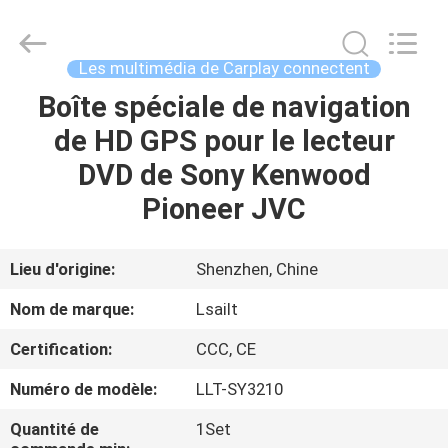
2026
Shenzhen
Xinsongxia
Automobile
Electron
Les multimédia de Carplay connectent
Co.,Ltd.
All
Rights
Boîte spéciale de navigation
MAISON
Reserved.
de HD GPS pour le lecteur
PRODUITS
DVD de Sony Kenwood
Pioneer JVC
VIDÉOS
Lieu d'origine:
Shenzhen, Chine
AU
Nom de marque:
Lsailt
SUJET
Certification:
CCC, CE
DE
Numéro de modèle:
LLT-SY3210
NOUS
Quantité de
1Set