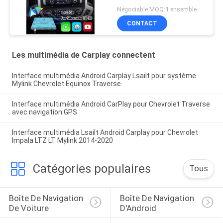
Silverado 1500 2500
Négociable MOQ:1 ensemble
3500 Système Mylink
CONTACT
Les multimédia de Carplay connectent
Interface multimédia Android Carplay Lsailt pour système
Mylink Chevrolet Equinox Traverse
Interface multimédia Android CarPlay pour Chevrolet Traverse
avec navigation GPS
Interface multimédia Lsailt Android Carplay pour Chevrolet
Impala LTZ LT Mylink 2014-2020
Catégories populaires
Tous
Boîte De Navigation 
Boîte De Navigation 
De Voiture
D'Android