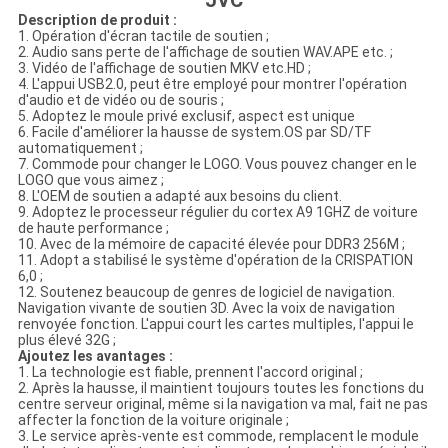
JVC
Description de produit :
1. Opération d'écran tactile de soutien ;
2. Audio sans perte de l'affichage de soutien WAV.APE etc. ;
3. Vidéo de l'affichage de soutien MKV etc.HD ;
4. L'appui USB2.0, peut être employé pour montrer l'opération
d'audio et de vidéo ou de souris ;
5. Adoptez le moule privé exclusif, aspect est unique
6. Facile d'améliorer la hausse de system.OS par SD/TF
automatiquement ;
7. Commode pour changer le LOGO. Vous pouvez changer en le
LOGO que vous aimez ;
8. L'OEM de soutien a adapté aux besoins du client.
9. Adoptez le processeur régulier du cortex A9 1GHZ de voiture
de haute performance ;
10. Avec de la mémoire de capacité élevée pour DDR3 256M ;
11. Adopt a stabilisé le système d'opération de la CRISPATION
6,0 ;
12. Soutenez beaucoup de genres de logiciel de navigation.
Navigation vivante de soutien 3D. Avec la voix de navigation
renvoyée fonction. L'appui court les cartes multiples, l'appui le
plus élevé 32G ;
Ajoutez les avantages :
1. La technologie est fiable, prennent l'accord original ;
2. Après la hausse, il maintient toujours toutes les fonctions du
centre serveur original, même si la navigation va mal, fait ne pas
affecter la fonction de la voiture originale ;
3. Le service après-vente est commode, remplacent le module