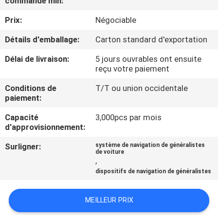
commande min:
VISITE
Prix:
Négociable
D'USINE
Détails d'emballage:
Carton standard d'exportation
CONTRÔLE
Délai de livraison:
5 jours ouvrables ont ensuite
DE
reçu votre paiement
QUALITÉ
Conditions de
T/T ou union occidentale
paiement:
CONTACTEZ-
Capacité
3,000pcs par mois
d'approvisionnement:
NOUS
Surligner:
système de navigation de généralistes
de voiture
,
NOUVELLES
dispositifs de navigation de généralistes
CAS
MEILLEUR PRIX