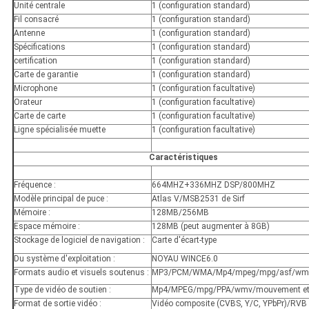
Unité centrale
1 (configuration standard)
Fil consacré
1 (configuration standard)
Antenne
1 (configuration standard)
Spécifications
1 (configuration standard)
certification
1 (configuration standard)
Carte de garantie
1 (configuration standard)
Microphone
1 (configuration facultative)
Orateur
1 (configuration facultative)
Carte de carte
1 (configuration facultative)
Ligne spécialisée muette
1 (configuration facultative)
Caractéristiques
Fréquence :
664MHZ+336MHZ DSP/800MHZ
Modèle principal de puce :
Atlas V/MSB2531 de Sirf
Mémoire :
128MB/256MB
Espace mémoire :
128MB (peut augmenter à 8GB)
Stockage de logiciel de navigation :
Carte d'écart-type
Du système d'exploitation :
NOYAU WINCE6.0
Formats audio et visuels soutenus :
MP3/PCM/WMA/Mp4/mpeg/mpg/asf/wmv
Type de vidéo de soutien :
Mp4/MPEG/mpg/PPA/wmv/mouvement et
Format de sortie vidéo :
Vidéo composite (CVBS, Y/C, YPbPr)/RVB