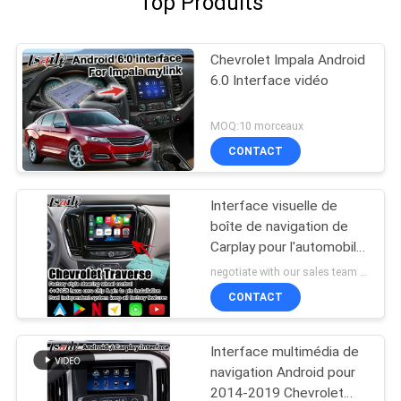
Top Produits
Chevrolet Impala Android
6.0 Interface vidéo
MOQ:10 morceaux
CONTACT
Interface visuelle de
boîte de navigation de
Carplay pour l'automobile
androïde de traversée de
negotiate with our sales team MOQ:10 morceaux
Chevrolet
CONTACT
Interface multimédia de
navigation Android pour
2014-2019 Chevrolet