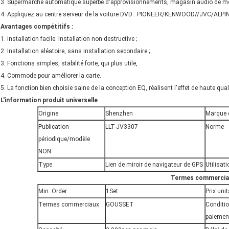
3. Supermarché automatique superbe d'approvisionnements, magasin audio de modi
4. Appliquez au centre serveur de la voiture DVD : PIONEER/KENWOOD//JVC/ALPIN
Avantages compétitifs :
1. installation facile. Installation non destructive ;
2. Installation aléatoire, sans installation secondaire ;
3. Fonctions simples, stabilité forte, qui plus utile,
4. Commode pour améliorer la carte.
5. La fonction bien choisie saine de la conception EQ, réalisent l'effet de haute qua
L'information produit universelle
Origine
Shenzhen
Marque 
Publication
LLT-JV3307
Norme
périodique/modèle
NON.
Type
Lien de miroir de navigateur de GPS
Utilisati
Termes commercia
Min. Order
1Set
Prix unit
Termes commerciaux
GOUSSET
Conditi
paiemen