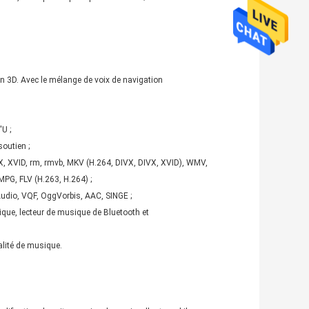
en 3D. Avec le mélange de voix de navigation
'U ;
outien ;
X, XVID, rm, rmvb, MKV (H.264, DIVX, DIVX, XVID), WMV,
G, FLV (H.263, H.264) ;
udio, VQF, OggVorbis, AAC, SINGE ;
ique, lecteur de musique de Bluetooth et
ualité de musique.