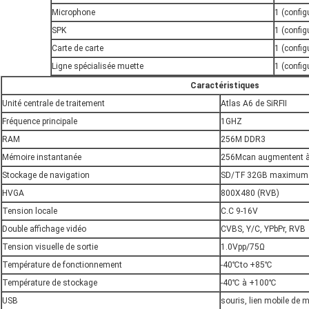
Microphone
1 (config
SPK
1 (config
Carte de carte
1 (config
Ligne spécialisée muette
1 (config
Caractéristiques
Unité centrale de traitement
Atlas A6 de SiRFⅡ
Fréquence principale
1GHZ
RAM
256M DDR3
Mémoire instantanée
256Mcan augmentent 
Stockage de navigation
SD/TF 32GB maximum
HVGA
800X480 (RVB)
Tension locale
C.C 9-16V
Double affichage vidéo
CVBS, Y/C, YPbPr, RVB
Tension visuelle de sortie
1.0Vpp/75Ω
Température de fonctionnement
-40℃to +85℃
Température de stockage
-40℃ à +100℃
USB
souris, lien mobile de 