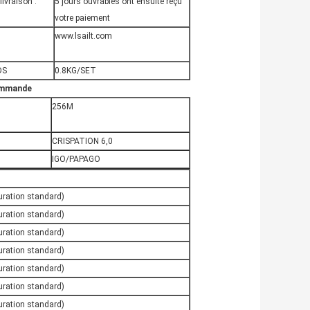
livraison :
5 jours ouvrables ont ensuite reçu
votre paiement
www.lsailt.com
DS
0.8KG/SET
commande
256M
CRISPATION 6,0
IGO/PAPAGO
uration standard)
uration standard)
uration standard)
uration standard)
uration standard)
uration standard)
uration standard)