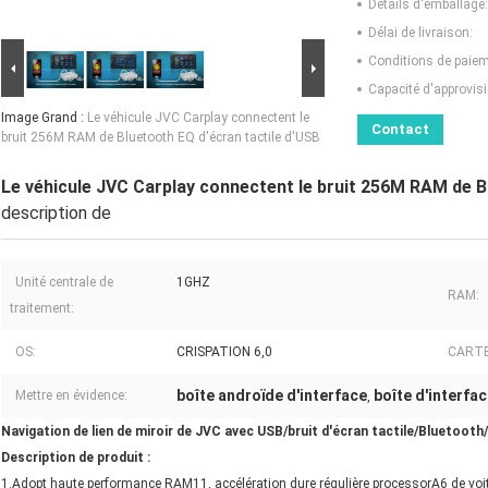
Détails d'emballage:
Délai de livraison:
Conditions de paiem
Capacité d'approvis
Image Grand :
Le véhicule JVC Carplay connectent le
Contact
bruit 256M RAM de Bluetooth EQ d'écran tactile d'USB
Le véhicule JVC Carplay connectent le bruit 256M RAM de B
description de
Unité centrale de
1GHZ
RAM:
traitement:
OS:
CRISPATION 6,0
CARTE
boîte androïde d'interface
boîte d'interfa
Mettre en évidence:
,
Navigation de lien de miroir de JVC avec USB/bruit d'écran tactile/Bluetooth
Description de produit :
1.Adopt haute performance RAM11, accélération dure régulière processorA6 de voitu