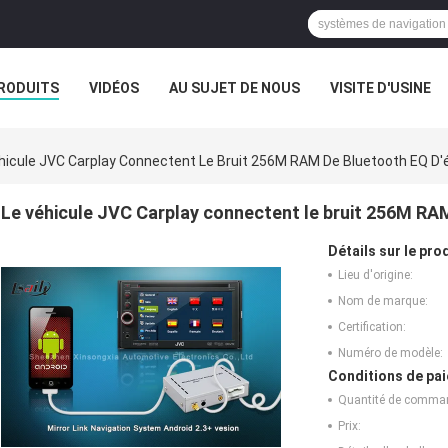
RODUITS
VIDÉOS
AU SUJET DE NOUS
VISITE D'USINE
CAS
hicule JVC Carplay Connectent Le Bruit 256M RAM De Bluetooth EQ D'
Le véhicule JVC Carplay connectent le bruit 256M RAM
Détails sur le prod
Lieu d'origine:
Nom de marque:
Certification:
Numéro de modèle:
Conditions de pai
Quantité de comma
Prix: