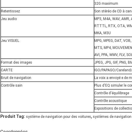
32G maximum
Retentissez
Son stéréo de CD à can
Jeu audio
MP3, M4A, WAV, AMR, A
RTTTL, RTX, OTA, WM
MKA, M3U
Jeu VISUEL
MPG, MPEG, DAT, VOB,
MTS, MP4, MOUVEMENT
AVI, PPA, WMV, FLV, 
Format des images
JPEG, JPG, GIF, PNG, B
CARTE
IGO/PAPAGO/Careland
Bruit de navigation
La voix a envoyé e de m
Contrôle sain
Plus d'EQ simuler le co
Contrôle d'équilibrage
Contrôle acoustique
Expositions de collectio
,
Produit Tag:
système de navigation pour des voitures
systèmes de navigation 
Coordonnées