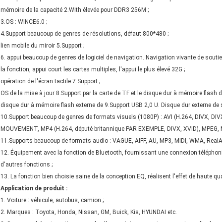
mémoire de la capacité 2.With élevée pour DDR3 256M ;
3.OS : WINCE6.0 ;
4.Support beaucoup de genres de résolutions, défaut 800*480 ;
lien mobile du miroir 5.Support ;
6. appui beaucoup de genres de logiciel de navigation. Navigation vivante de souti
la fonction, appui court les cartes multiples, l'appui le plus élevé 32G ;
opération de l'écran tactile 7.Support ;
OS de la mise à jour 8.Support par la carte de TF et le disque dur à mémoire flash d
disque dur à mémoire flash externe de 9.Support USB 2,0 U. Disque dur externe de s
10.Support beaucoup de genres de formats visuels (1080P) : AVI (H.264, DIVX, DIV
MOUVEMENT, MP4 (H.264, député britannique PAR EXEMPLE, DIVX, XVID), MPEG, MP
11.Supports beaucoup de formats audio : VAGUE, AIFF, AU, MP3, MIDI, WMA, RealA
12. Équipement avec la fonction de Bluetooth, fournissant une connexion téléphon
d'autres fonctions ;
13. La fonction bien choisie saine de la conception EQ, réalisent l'effet de haute q
Application de produit :
1. Voiture : véhicule, autobus, camion ;
2. Marques : Toyota, Honda, Nissan, GM, Buick, Kia, HYUNDAI etc.