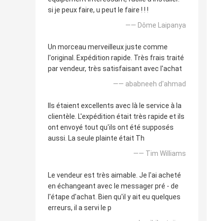
si je peux faire, u peut le faire ! ! !
—— Dôme Laipanya
Un morceau merveilleux juste comme
l'original. Expédition rapide. Très frais traité
par vendeur, très satisfaisant avec l'achat
—— ababneeh d'ahmad
Ils étaient excellents avec là le service à la
clientèle. L'expédition était très rapide et ils
ont envoyé tout qu'ils ont été supposés
aussi. La seule plainte était Th
—— Tim Williams
Le vendeur est très aimable. Je l'ai acheté
en échangeant avec le messager pré - de
l'étape d'achat. Bien qu'il y ait eu quelques
erreurs, il a servi le p