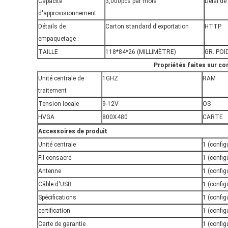
Capacité
3,000pcs par mois
Délai de 
d'approvisionnement :
Détails de
Carton standard d'exportation
HTTP
empaquetage :
TAILLE
118*84*26 (MILLIMÈTRE)
GR. POI
Propriétés faites sur 
Unité centrale de
1GHZ
RAM
traitement
Tension locale
9-12V
OS
HVGA
800X480
CARTE
Accessoires de produit
Unité centrale
1 (config
Fil consacré
1 (config
Antenne
1 (config
Câble d'USB
1 (config
Spécifications
1 (config
certification
1 (config
Carte de garantie
1 (config