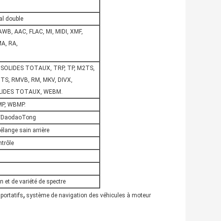
al double
WB, AAC, FLAC, MI, MIDI, XMF,
A, RA,
 SOLIDES TOTAUX, TRP, TP, M2TS,
S, RMVB, RM, MKV, DIVX,
SOLIDES TOTAUX, WEBM.
MP, WBMP.
/DaodaoTong
élange sain arrière
ntrôle
n et de variété de spectre
,
portatifs
système de navigation des véhicules à moteur