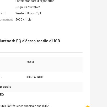
Forfait standard d'exportation
5-8 jours ouvrables
ent:
Western Union, T/T
ionnement:
5000 / mois
luetooth EQ d'écran tactile d'USB
256M
:
IGO/PAPAGO
ce audio
/EQ
reⅡ, la fréquence principale est 1GHZ ;