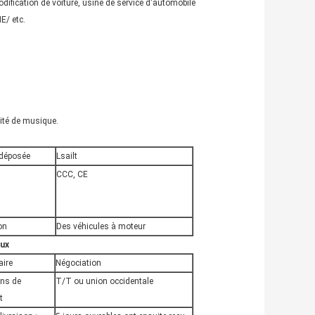
fication de voiture, usine de service d'automobile
E/ etc.
lité de musique.
déposée
Lsailt
CCC, CE
on
Des véhicules à moteur
ux
aire
Négociation
ons de
T/T ou union occidentale
t