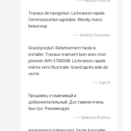
—— Fauzan Azima
Travaux de navigation. La livraison rapide.
Communication agréable. Wendy, merci
beaucoup.
—— Andrey Savenko
Grand produit. Relativement facile à
installer. Travaux vraiment bien avec mon
pionnier AVH-5700DAB. La livraison rapide
même vers l'Australie. Grand après aide de
vente
—— Dan H
Продавец отзывчивый и
доброжелательный. Доставили очень
быстро. Рекомендую
—— Maksim Bodrov
équipement intéressant, facile à installer.