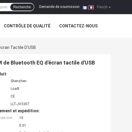
Demande de soumission
Recherche
|
French
CONTRÔLE DE QUALITÉ
CONTACTEZ-NOUS
écran Tactile D'USB
 de Bluetooth EQ d'écran tactile d'USB
uit:
Shenzhen
Lsailt
CE
LLT-JV3307
ement et expédition:
nde min:
10
0.01