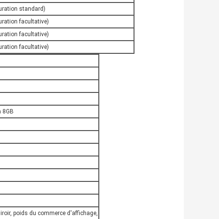
uration standard)
uration facultative)
uration facultative)
uration facultative)
à 8GB
miroir, poids du commerce d'affichage,