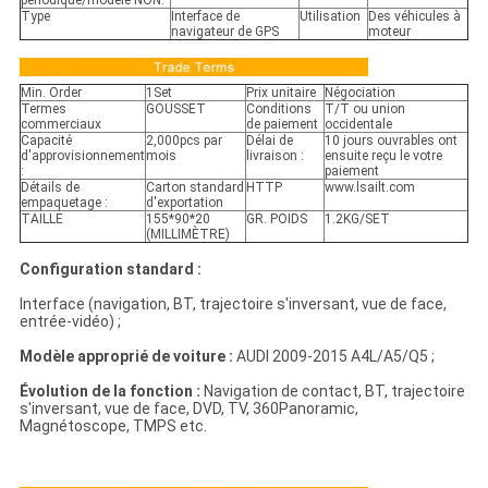
Type
Interface de
Utilisation
Des véhicules à
navigateur de GPS
moteur
Min. Order
1Set
Prix unitaire
Négociation
Termes
GOUSSET
Conditions
T/T ou union
commerciaux
de paiement
occidentale
Capacité
2,000pcs par
Délai de
10 jours ouvrables ont
d'approvisionnement
mois
livraison :
ensuite reçu le votre
:
paiement
Détails de
Carton standard
HTTP
www.lsailt.com
empaquetage :
d'exportation
TAILLE
155*90*20
GR. POIDS
1.2KG/SET
(MILLIMÈTRE)
Configuration standard :
Interface (navigation, BT, trajectoire s'inversant, vue de face,
entrée-vidéo) ;
Modèle approprié de voiture :
AUDI 2009-2015 A4L/A5/Q5 ;
Évolution de la fonction :
Navigation de contact, BT, trajectoire
s'inversant, vue de face, DVD, TV, 360Panoramic,
Magnétoscope, TMPS etc.