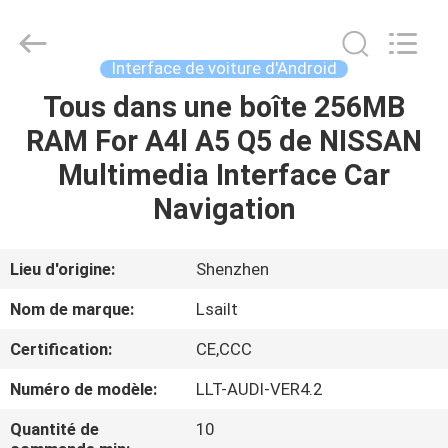
2026
Shenzhen
Xinsongxia
Automobile
Electron
Interface de voiture d'Android
Co.,Ltd.
All
Rights
Tous dans une boîte 256MB
MAISON
Reserved.
RAM For A4l A5 Q5 de NISSAN
PRODUITS
Multimedia Interface Car
Navigation
VIDÉOS
Lieu d'origine:
Shenzhen
AU
Nom de marque:
Lsailt
SUJET
Certification:
CE,CCC
DE
Numéro de modèle:
LLT-AUDI-VER4.2
NOUS
Quantité de
10