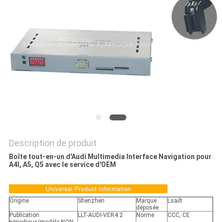
PLAN
DU
SITE
PRIVACY
POLICY
Description de produit
Boîte tout-en-un d'Audi Multimedia Interface Navigation pour
A4l, A5, Q5 avec le service d'OEM
Origine
Shenzhen
Marque
Lsailt
déposée
Publication
LLT-AUDI-VER4.2
Norme
CCC, CE
périodique/modèle NON.