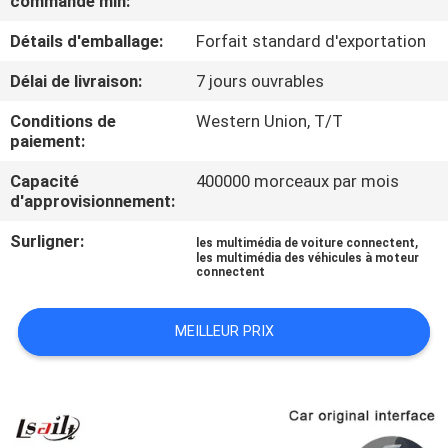
commande min:
VISITE
Détails d'emballage:
Forfait standard d'exportation
D'USINE
Délai de livraison:
7 jours ouvrables
CONTRÔLE
Conditions de
Western Union, T/T
DE
paiement:
QUALITÉ
Capacité
400000 morceaux par mois
d'approvisionnement:
CONTACTEZ-
Surligner:
,
les multimédia de voiture connectent
les multimédia des véhicules à moteur
NOUS
connectent
MEILLEUR PRIX
NOUVELLES
CAS