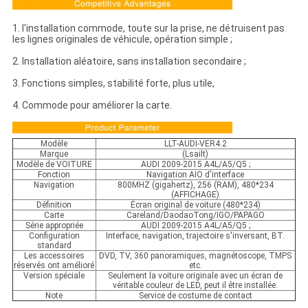
1. l'installation commode, toute sur la prise, ne détruisent pas
les lignes originales de véhicule, opération simple ;
2. Installation aléatoire, sans installation secondaire ;
3. Fonctions simples, stabilité forte, plus utile,
4. Commode pour améliorer la carte.
Modèle
LLT-AUDI-VER4.2
Marque
(Lsailt)
Modèle de VOITURE
AUDI 2009-2015 A4L/A5/Q5 ;
Fonction
Navigation AIO d'interface
Navigation
800MHZ (gigahertz), 256 (RAM), 480*234
(AFFICHAGE)
Définition
Écran original de voiture (480*234)
Carte
Careland/DaodaoTong/IGO/PAPAGO
Série appropriée
AUDI 2009-2015 A4L/A5/Q5 ;
Configuration
Interface, navigation, trajectoire s'inversant, BT.
standard
Les accessoires
DVD, TV, 360 panoramiques, magnétoscope, TMPS
réservés ont amélioré
etc.
Version spéciale
Seulement la voiture originale avec un écran de
véritable couleur de LED, peut il être installée.
Note
Service de costume de contact