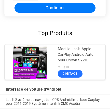
Continuer
Top Produits
Module Lsailt Apple
CarPlay Android Auto
pour Crown S220
GSW224 2018-2022
MOQ:10
Intégration Réplication
CONTACT
de téléphone portable,
caméra de recul
Interface de voiture d'Android
Lsailt Système de navigation GPS Android Interface Carplay
pour 2016-2019 Système Intellilink GMC Acadia