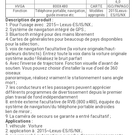
6,0
HVGA
800X480
CARTE
IGO/PAPAGO
Fonction
Téléphone portable, navigation,
Modèles
2015Lexus-
guide inverse etc.
appropriés
ES/IS/NX
Description de produit :
1. Pour l'usage avec : 2015~ Lexus-ES/IS/NX ;
2. Système de navigation intégré de GPS ;
3. Bluetooth intégré pour des mains librement
4. Cartes de généralistes pour beaucoup de pays disponibles
pour la sélection ;
5. voix de navigation facultative (la voiture originale/haut-
parleurs distincts). Entrez toute la voix dans la voiture originale
système audio ! Réalisez le bruit parfait
6. Avec l'inverse de trajectoire. Fonction visuelle d'avant de
soutien. Vous pouvez choisir d'installer la vue d'oeil de 360
oiseaux
panoramique, réalisez vraiment le stationnement sans angle
mort ;
7. les conducteurs et les passagers peuvent apprécier
différents programmes de divertissement depuis le premier
plan travail de fond indépendamment
8. entrée externe facultative de RVB (800 x480), équipée du
système de navigation/du téléphone portable androïdes
lien de miroir ;
9. La caméra de secours se garante a entré facultatif ;
Applications :
1. véhicule : Voiture
2. application à : 2015~Lexus-ES/IS/NX ;