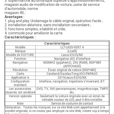
3. supermarché automatique superbe d'approvisionnements,
magasin audio de modification de voiture, usine de service
d'automobile, norme
magasin 4S ;
Avantages :
1. plug and play. Undamage le câble original, opération facile ;
2. installation aléatoire, sans installation secondaire ;
3. fonctions simples, stabilité et utile,
4. commode pour améliorer la carte.
Caractéristiques :
Caractéristiques
Modèle
LLT-LKSS-VER7.4
Marque
(Lsailt)
Modèle de VOITURE
Lexus-ES/IS/NX
Fonction
Navigation AIO d'interface
Navigation
800MHZ (gigahertz), 256 (RAM), 800*480
(AFFICHAGE)
Résolution
Écran original de voiture (800*480)
Carte
Careland/DaodaoTong/IGO/PAPAGO
Application à
2015Lexus-ES/IS/NX
Configuration
Interface, navigation, trajectoire s'inversant, BT.
standard
Les accessoires
DVD, TV, 360 panoramiques, magnétoscope, TMPS
réservés ont amélioré
etc.
Version spéciale
Seulement la voiture originale avec un écran de
véritable couleur de LED, peut il être installée.
Note
Service de costume de contact
Déclaration : Toutes les marques sur ce site Web sont appartiennent à la
société originale, si ne voulez pas employer ce site Web, notent svp à temps