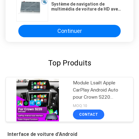
Système de navigation de
multimédia de voiture de HD avec
renverser l'aide pour Lexus 15 -
l'es/EST NX
Continuer
Top Produits
Module Lsailt Apple
CarPlay Android Auto
pour Crown S220
GSW224 2018-2022
MOQ:10
Intégration Réplication
CONTACT
de téléphone portable,
caméra de recul
Interface de voiture d'Android