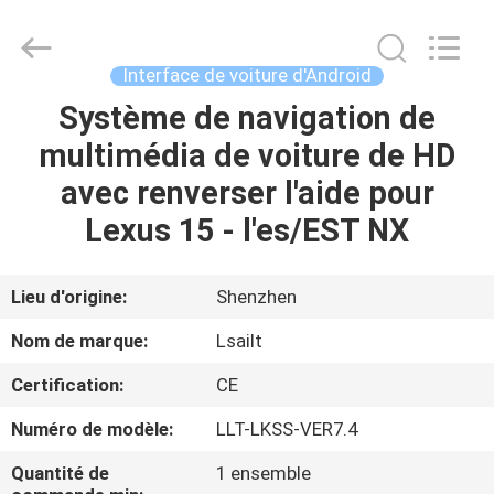
2026
Shenzhen
Xinsongxia
Automobile
Electron
Interface de voiture d'Android
Co.,Ltd.
All
Rights
Système de navigation de
MAISON
Reserved.
multimédia de voiture de HD
PRODUITS
avec renverser l'aide pour
Lexus 15 - l'es/EST NX
VIDÉOS
Lieu d'origine:
Shenzhen
AU
Nom de marque:
Lsailt
SUJET
Certification:
CE
DE
Numéro de modèle:
LLT-LKSS-VER7.4
NOUS
Quantité de
1 ensemble