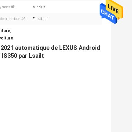
 sans fil:
a inclus
 de protection 4G:
Facultatif
iture
,
voiture
3-2021 automatique de LEXUS Android
 IS350 par Lsailt