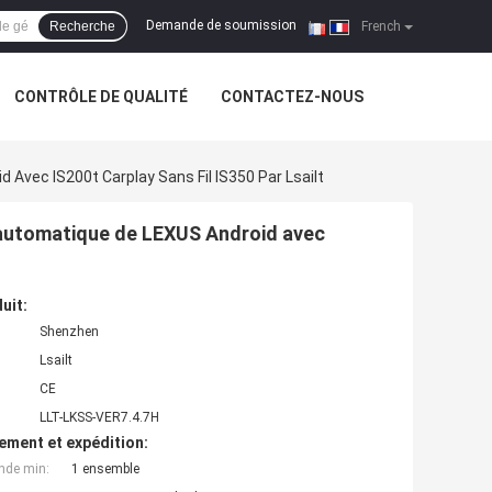
Demande de soumission
Recherche
|
French
CONTRÔLE DE QUALITÉ
CONTACTEZ-NOUS
Avec IS200t Carplay Sans Fil IS350 Par Lsailt
 automatique de LEXUS Android avec
uit:
Shenzhen
Lsailt
CE
LLT-LKSS-VER7.4.7H
ement et expédition:
nde min:
1 ensemble