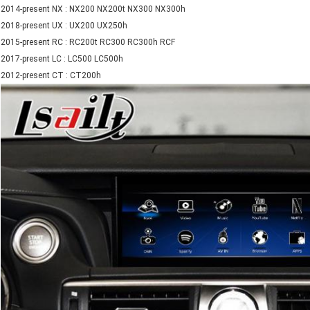
2014-present NX : NX200 NX200t NX300 NX300h
2018-present UX : UX200 UX250h
2015-present RC : RC200t RC300 RC300h RCF
2017-present LC : LC500 LC500h
2012-present CT : CT200h