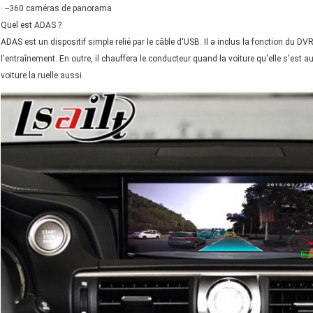
· --360 caméras de panorama
Quel est ADAS ?
ADAS est un dispositif simple relié par le câble d'USB. Il a inclus la fonction du D
l'entraînement. En outre, il chauffera le conducteur quand la voiture qu'elle s'est a
voiture la ruelle aussi.