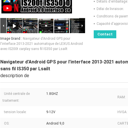
Détails d'emballage:
Délai de livraison:
Conditions de paiem
Capacité d'approvis
Contact
Image Grand :
Navigateur d'Android GPS pour
l'interface 2013-2021 automatique de LEXUS Android
avec IS200t carplay sans fil IS350 par Lsailt
Navigateur d'Android GPS pour l'interface 2013-2021 auto
sans fil IS350 par Lsailt
description de
Unité centrale de
1.8GHZ
RAM:
traitement:
tension locale:
9-12V
HVGA:
OS:
Android 9,0
CARTE