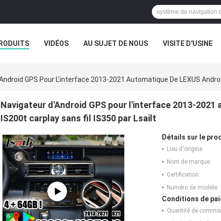
RODUITS
VIDÉOS
AU SUJET DE NOUS
VISITE D'USINE
CAS
Android GPS Pour L'interface 2013-2021 Automatique De LEXUS Android 
Navigateur d'Android GPS pour l'interface 2013-2021
IS200t carplay sans fil IS350 par Lsailt
Détails sur le prod
Lieu d'origine:
Nom de marque:
Certification:
Numéro de modèle:
Conditions de pai
Quantité de comma