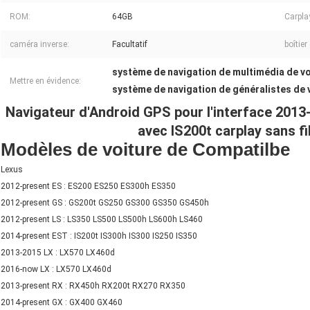
ROM:
64GB
Carplay
caméra inverse:
Facultatif
boîtier
système de navigation de multimédia de vo
Mettre en évidence:
système de navigation de généralistes de 
Navigateur d'Android GPS pour l'interface 201
avec IS200t carplay sans fil
Modèles de voiture de Compatilbe
Lexus
2012-present ES : ES200 ES250 ES300h ES350
2012-present GS : GS200t GS250 GS300 GS350 GS450h
2012-present LS : LS350 LS500 LS500h LS600h LS460
2014-present EST : IS200t IS300h IS300 IS250 IS350
2013-2015 LX : LX570 LX460d
2016-now LX : LX570 LX460d
2013-present RX : RX450h RX200t RX270 RX350
2014-present GX : GX400 GX460