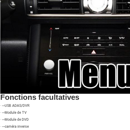
Fonctions facultatives
· ---USB ADAS/DVR
· ---Module de TV
· ---Module de DVD
· ---caméra inverse